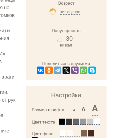
Возраст
я на
нет оценок
отомков
,
Популярность
и) и
30
ения
низкая
 Их
в
Поделиться с друзьями
 враги
—
тии.
Настройки
 от рук
A
A
Размер шрифта
A
бя
Цвет текста
ниге
Цвет фона