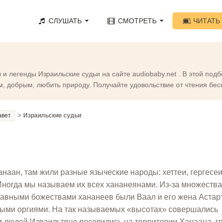
СЛУШАТЬ
СМОТРЕТЬ
ЧИТАТЬ
и легенды Израильские судьи на сайте audiobaby.net . В этой по
м, добрым, любить природу. Получайте удовольствие от чтения бес
>
авет
Израильские судьи
анаан, там жили разные языческие народы: хеттеи, гергесеи
 Иногда мы называем их всех хананеянами. Из-за множества
лавными божествами хананеев были Ваал и его жена Астар
ыми оргиями. На так называемых «высотах» совершались
и людей.Израильтяне поселились на территории Ханаана, 