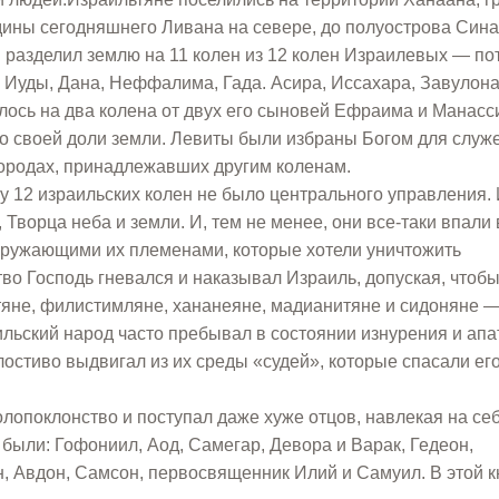
едины сегодняшнего Ливана на севере, до полуострова Сина
ей разделил землю на 11 колен из 12 колен Израилевых — п
 Иуды, Дана, Неффалима, Гада. Асира, Иссахара, Завулона
ось на два колена от двух его сыновей Ефраима и Манасси
о своей доли земли. Левиты были избраны Богом для служ
городах, принадлежавших другим коленам.
у 12 израильских колен не было центрального управления.
 Творца неба и земли. И, тем не менее, они все-таки впали 
окружающими их племенами, которые хотели уничтожить
во Господь гневался и наказывал Израиль, допуская, чтобы
яне, филистимляне, хананеяне, мадианитяне и сидоняне 
ильский народ часто пребывал в состоянии изнурения и апа
остиво выдвигал из их среды «судей», которые спасали его
олопоклонство и поступал даже хуже отцов, навлекая на се
были: Гофониил, Аод, Самегар, Девора и Варак, Гедеон,
, Авдон, Самсон, первосвященник Илий и Самуил. В этой к