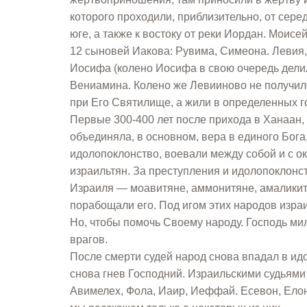
которого проходили, приблизительно, от сер
юге, а также к востоку от реки Иордан. Моис
12 сыновей Иакова: Рувима, Симеона. Левия,
Иосифа (колено Иосифа в свою очередь делил
Вениамина. Колено же Левииново не получил
при Его Святилище, а жили в определенных 
Первые 300-400 лет после прихода в Ханаан, 
объединяла, в основном, вера в единого Бога,
идолопоклонство, воевали между собой и с 
израильтян. За преступления и идолопоклонст
Израиля — моавитяне, аммонитяне, амаликит
порабощали его. Под игом этих народов изра
Но, чтобы помочь Своему народу. Господь мил
врагов.
После смерти судей народ снова впадал в ид
снова гнев Господний. Израильскими судьями 
Авимелех, Фола, Иаир, Иеффай. Есевон, Елон