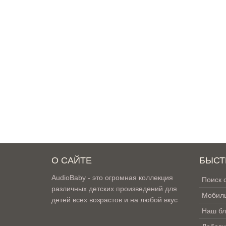
О САЙТЕ
БЫСТ
AudioBaby - это огромная коллекция
Поиск 
различных детских произведений для
Мобиль
детей всех возрастов и на любой вкус
Наш бл