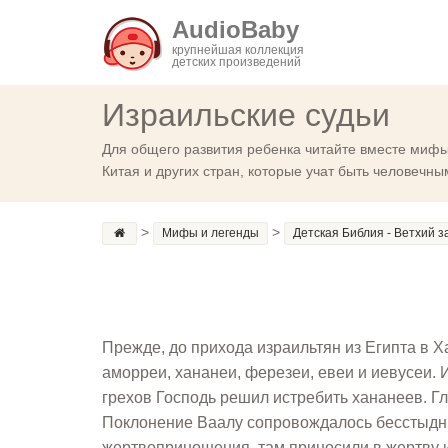
AudioBaby
крупнейшая коллекция
детских произведений
Израильские судьи
Для общего развития ребенка читайте вместе мифы 
Китая и других стран, которые учат быть человечны
>
>
Мифы и легенды
Детская Библия - Ветхий з
Прежде, до прихода израильтян из Египта в Х
аморреи, хананеи, ферезеи, евеи и иевусеи.
грехов Господь решил истребить хананеев. Г
Поклонение Ваалу сопровождалось бесстыдн
жертвоприношения, там приносили в жертву 