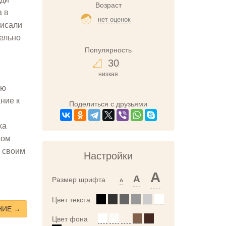
Возраст
а в
нет оценок
писали
ельно
Популярность
30
низкая
аю
ние к
Поделиться с друзьями
ха
вом
а своим
Настройки
A
A
Размер шрифта
A
Цвет текста
НИЕ →
Цвет фона