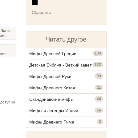
Сбросить
 Лани
 мин
Читать другое
Мифы Древней Греции
134
 мин
Детская Библия - Ветхий завет
132
Мифы Древней Руси
59
Мифы Древнего Китая
11
Скандинавские мифы
44
оступ ко
Мифы и легенды Индии
66
Мифы Древнего Рима
3