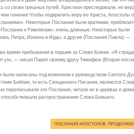
 со своих грешных путей. Христиан преследовали, но вер
 чем гонения.Чтобы подкрепить веру во Христа, Апостолы 
сланиями». Некоторые Послания были краткими, приблизит
, «Послание к Римлянам», очень длинные. Некоторые были
ова, Петра, Иоанна и Иуды, а другие (Послания Павла) —
во время пребывания в тюрьме за Слово Божие. «Я страд
нет уз», — писал Павел своему другу Тимофею (Второе посла
и были написаны под влиянием и руководством Святого Ду
частями Библии, то есть Священного Писания, являются Сло
но переписывали эти Послания, читали их в церквах и дом
им способствовали распространению Слова Божьего.
ПОСЛАНИЯ АПОСТОЛОВ. ПРОДОЛЖЕ