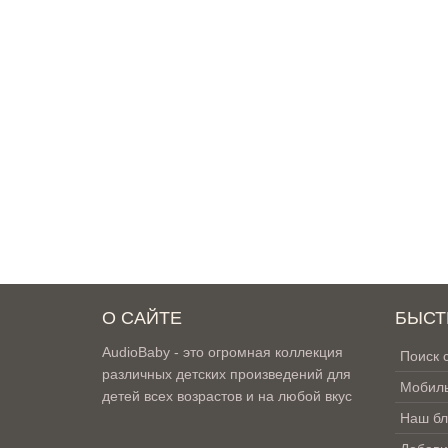
О САЙТЕ
БЫСТ
AudioBaby - это огромная коллекция
Поиск 
различных детских произведений для
Мобиль
детей всех возрастов и на любой вкус
Наш бл