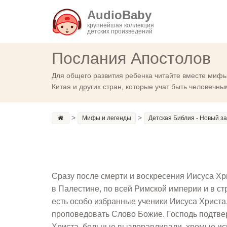
AudioBaby
крупнейшая коллекция
детских произведений
Послания Апостолов
Для общего развития ребенка читайте вместе мифы
Китая и других стран, которые учат быть человечны
>
>
Мифы и легенды
Детская Библия - Новый з
Сразу после смерти и воскресения Иисуса Х
в Палестине, по всей Римской империи и в ст
есть особо избранные ученики Иисуса Христа
проповедовать Слово Божие. Господь подтвер
Христа, больные выздоравливали, хромые исц