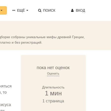
ЕЩЁ
ПОИСК
ВХОД
подборке собраны уникальные мифы древней Греции,
платно и без регистраций.
пока нет оценок
Оценить
няться
Длительность
1 мин
, то
1 страница
Иисуса
юди