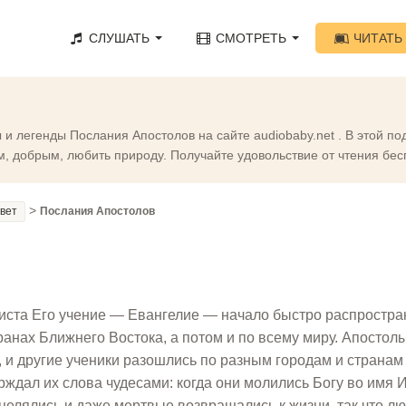
СЛУШАТЬ
СМОТРЕТЬ
ЧИТАТЬ
 и легенды Послания Апостолов на сайте audiobaby.net . В этой 
м, добрым, любить природу. Получайте удовольствие от чтения бес
>
авет
Послания Апостолов
риста Его учение — Евангелие — начало быстро распростра
ранах Ближнего Востока, а потом и по всему миру. Апостолы
, и другие ученики разошлись по разным городам и странам
ждал их слова чудесами: когда они молились Богу во имя 
елялись и даже мертвые возвращались к жизни, так что л