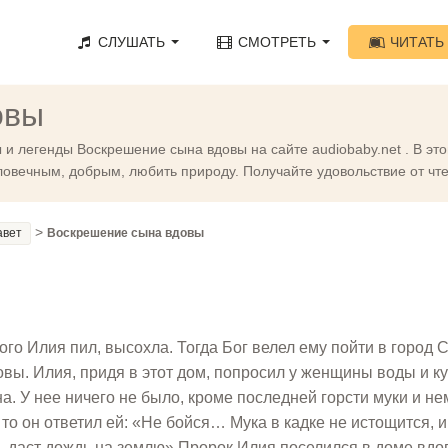
СЛУШАТЬ
СМОТРЕТЬ
ЧИТАТЬ
овы
 и легенды Воскрешение сына вдовы на сайте audiobaby.net . В э
еловечным, добрым, любить природу. Получайте удовольствие от чт
>
авет
Воскрешение сына вдовы
ого Илия пил, высохла. Тогда Бог велел ему пойти в город 
вы. Илия, придя в этот дом, попросил у женщины воды и ку
а. У нее ничего не было, кроме последней горсти муки и не
 то он ответил ей: «Не бойся… Мука в кадке не истощится, 
одь даст дождь на землю».Пророк Илия поселился в доме вдо