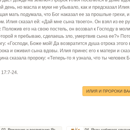
й день, но масла и муки не убывало, как и предсказал Илия
ая мать подумала, что Бог наказал ее за прошлые грехи, и
. Илия сказал ей: «Дай мне сына твоего». Он взял из ее ру
. Положив его на свою постель, он воззвал к Господу в моли
которой я пребываю, сделаешь зло, умертвив сына ее?» Пот
гу: «Господи, Боже мой! Да возвратится душа отрока этого 
ока и оживил сына вдовы. Илия принес его к матери и сказ
а сказала пророку: «Теперь-то я узнала, что ты человек 
17:7-24.
ИЛИЯ И ПРОРОКИ ВА
02. Рождение и воспитание Ясона
04. Ясон собирает спутников и готовится к походу