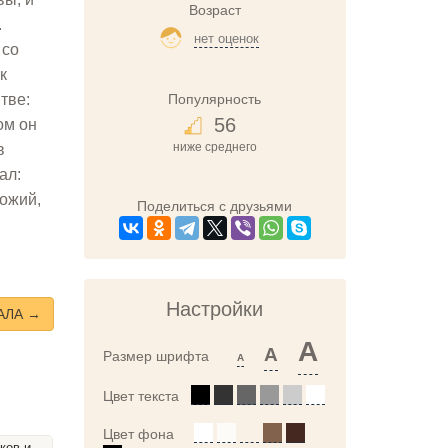
Возраст
.
нет оценок
 со
к
Популярность
тве:
56
ом он
ниже среднего
в
ал:
Божий,
Поделиться с друзьями
Настройки
АЛА →
A
A
Размер шрифта
A
Цвет текста
Цвет фона
 в Колхиду