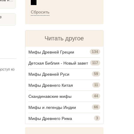
Сбросить
е
Читать другое
Мифы Древней Греции
134
Детская Библия - Новый завет
117
оступ ко
Мифы Древней Руси
59
Мифы Древнего Китая
11
Скандинавские мифы
44
Мифы и легенды Индии
66
Мифы Древнего Рима
3