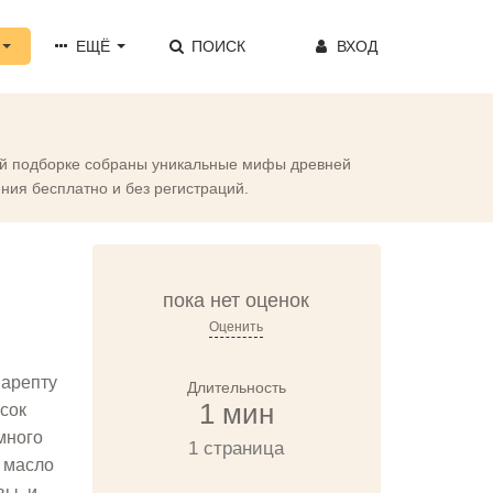
ЕЩЁ
ПОИСК
ВХОД
той подборке собраны уникальные мифы древней
ения бесплатно и без регистраций.
пока нет оценок
Оценить
Сарепту
Длительность
1 мин
сок
много
1 страница
и масло
вы, и