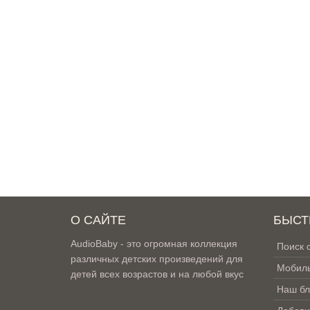
О САЙТЕ
БЫСТ
AudioBaby - это огромная коллекция
Поиск 
различных детских произведений для
Мобиль
детей всех возрастов и на любой вкус
Наш бл