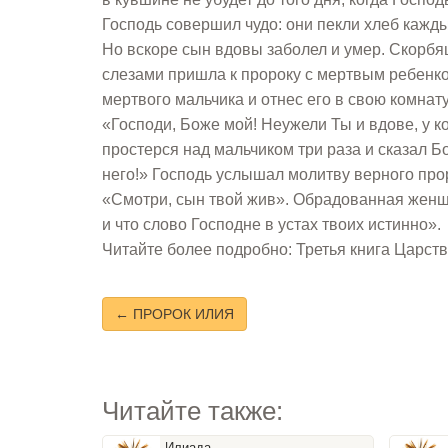
Господь совершил чудо: они пекли хлеб кажды
Но вскоре сын вдовы заболел и умер. Скорбящ
слезами пришла к пророку с мертвым ребенком
мертвого мальчика и отнес его в свою комнату
«Господи, Боже мой! Неужели Ты и вдове, у 
простерся над мальчиком три раза и сказал Бо
него!» Господь услышал молитву верного прор
«Смотри, сын твой жив». Обрадованная женщин
и что слово Господне в устах твоих истинно».
Читайте более подробно: Третья книга Царств 
← ПРОРОК ИЛИЯ
Читайте также:
Илиада