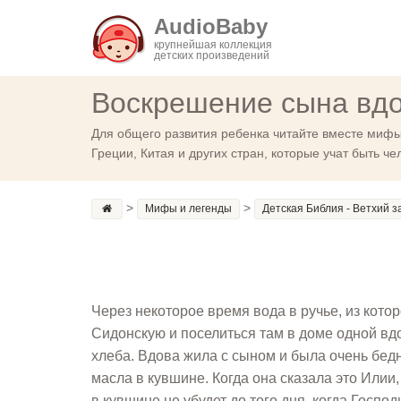
AudioBaby
крупнейшая коллекция
детских произведений
Воскрешение сына вд
Для общего развития ребенка читайте вместе мифы
Греции, Китая и других стран, которые учат быть ч
>
>
Мифы и легенды
Детская Библия - Ветхий з
Через некоторое время вода в ручье, из котор
Сидонскую и поселиться там в доме одной вдо
хлеба. Вдова жила с сыном и была очень бедн
масла в кувшине. Когда она сказала это Илии,
в кувшине не убудет до того дня, когда Госп