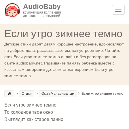
AudioBaby
Toggl
крупнейшая коллекция
детских произведений
navig
Если утро зимнее темно
Детские стихи дарят детям хорошее настроение, вдохновляют
на добрые дела, рассказывают им, как устроен мир. Читайте
стих Если утро зимнее темно онлайн и без регистрации на
сайте audiobaby.net. Развивайте память ребёнка вместе с
известным авторским детским стихотворением Если утро
зимнее темно.
>
>
>
Стихи
Осип Мандельштам
Если утро зимнее темно
Если утро зимнее темно,
То холодное твое окно
Выглядит, как старое панно: