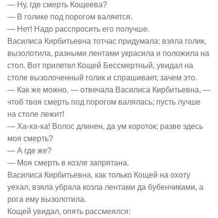
— Ну, где смерть Кощеева?
— В голике под порогом валяется.
— Нет! Надо расспросить его получше.
Василиса Кирбитьевна тотчас придумала: взяла голик,
вызолотила, разными лентами украсила и положила на
стол. Вот прилетел Кощей Бессмертный, увидал на
столе вызолоченный голик и спрашивает, зачем это.
— Как же можно, — отвечала Василиса Кирбитьевна, —
чтоб твоя смерть под порогом валялась; пусть лучше
на столе лежит!
— Ха-ха-ха! Волос длинен, да ум короток; разве здесь
моя смерть?
— А где же?
— Моя смерть в козле запрятана.
Василиса Кирбитьевна, как только Кощей на охоту
уехал, взяла убрала козла лентами да бубенчиками, а
рога ему вызолотила.
Кощей увидал, опять рассмеялся: