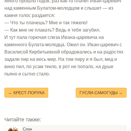
Много прошло годов; раз как-то плачет Иван-царевич
над каменным Булатом-молодцом и слышит — из
камня голос раздается:
— Что ты плачешь? Мне и так тяжело!
— Как мне не плакать? Ведь я тебя загубил.
И тут пала горючая слеза Ивана-царевича на
каменного Булата-молодца. Ожил он. Иван-царевич с
Василисой Кирбитьевной обрадовались и на радостях
задали пир на весь мир. На том пиру и я был, мед и
вино пил, по усам текло, в рот не попало, на душе
пьяно и сытно стало.
← КРЕСТ-ПОРУКА
ГУСЛИ-САМОГУДЫ →
Читайте также:
Слон