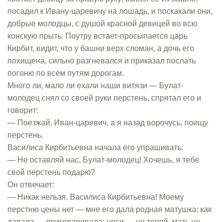
посадил к Ивану-царевичу на лошадь, и поскакали они,
добрые молодцы, с душой красной девицей во всю
конскую прыть. Поутру встает-просыпается царь
Кирбит, видит, что у башни верх сломан, а дочь его
похищена, сильно разгневался и приказал послать
погоню по всем путям дорогам.
Много ли, мало ли ехали наши витязи — Булат-
молодец снял со своей руки перстень, спрятал его и
говорит:
— Поезжай, Иван-царевич, а я назад ворочусь, поищу
перстень.
Василиса Кирбитьевна начала его упрашивать:
— Не оставляй нас, Булат-молодец! Хочешь, я тебе
свой перстень подарю?
Он отвечает:
— Никак нельзя, Василиса Кирбитьевна! Моему
перстню цены нет — мне его дала родная матушка; как
давала — приговаривала: носи — не теряй, мать не