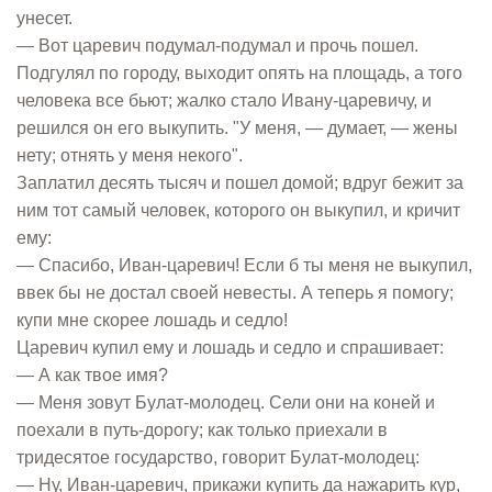
унесет.
— Вот царевич подумал-подумал и прочь пошел.
Подгулял по городу, выходит опять на площадь, а того
человека все бьют; жалко стало Ивану-царевичу, и
решился он его выкупить. "У меня, — думает, — жены
нету; отнять у меня некого".
Заплатил десять тысяч и пошел домой; вдруг бежит за
ним тот самый человек, которого он выкупил, и кричит
ему:
— Спасибо, Иван-царевич! Если б ты меня не выкупил,
ввек бы не достал своей невесты. А теперь я помогу;
купи мне скорее лошадь и седло!
Царевич купил ему и лошадь и седло и спрашивает:
— А как твое имя?
— Меня зовут Булат-молодец. Сели они на коней и
поехали в путь-дорогу; как только приехали в
тридесятое государство, говорит Булат-молодец:
— Ну, Иван-царевич, прикажи купить да нажарить кур,