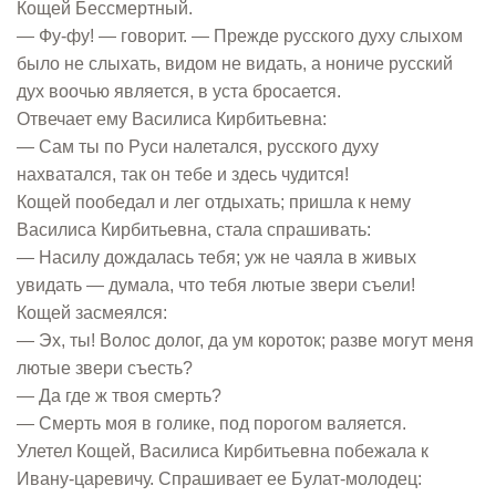
Кощей Бессмертный.
— Фу-фу! — говорит. — Прежде русского духу слыхом
было не слыхать, видом не видать, а нониче русский
дух воочью является, в уста бросается.
Отвечает ему Василиса Кирбитьевна:
— Сам ты по Руси налетался, русского духу
нахватался, так он тебе и здесь чудится!
Кощей пообедал и лег отдыхать; пришла к нему
Василиса Кирбитьевна, стала спрашивать:
— Насилу дождалась тебя; уж не чаяла в живых
увидать — думала, что тебя лютые звери съели!
Кощей засмеялся:
— Эх, ты! Волос долог, да ум короток; разве могут меня
лютые звери съесть?
— Да где ж твоя смерть?
— Смерть моя в голике, под порогом валяется.
Улетел Кощей, Василиса Кирбитьевна побежала к
Ивану-царевичу. Спрашивает ее Булат-молодец: