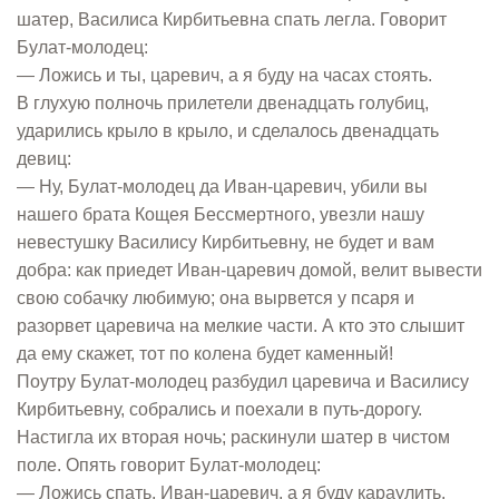
шатер, Василиса Кирбитьевна спать легла. Говорит
Булат-молодец:
— Ложись и ты, царевич, а я буду на часах стоять.
В глухую полночь прилетели двенадцать голубиц,
ударились крыло в крыло, и сделалось двенадцать
девиц:
— Ну, Булат-молодец да Иван-царевич, убили вы
нашего брата Кощея Бессмертного, увезли нашу
невестушку Василису Кирбитьевну, не будет и вам
добра: как приедет Иван-царевич домой, велит вывести
свою собачку любимую; она вырвется у псаря и
разорвет царевича на мелкие части. А кто это слышит
да ему скажет, тот по колена будет каменный!
Поутру Булат-молодец разбудил царевича и Василису
Кирбитьевну, собрались и поехали в путь-дорогу.
Настигла их вторая ночь; раскинули шатер в чистом
поле. Опять говорит Булат-молодец:
— Ложись спать, Иван-царевич, а я буду караулить.