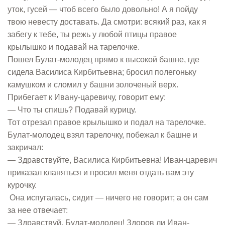
уток, гусей — чтоб всего было довольно! А я пойду
твою невесту доставать. Да смотри: всякий раз, как я
забегу к тебе, ты режь у любой птицы правое
крылышко и подавай на тарелочке.
Пошел Булат-молодец прямо к высокой башне, где
сидела Василиса Кирбитьевна; бросил полегоньку
камушком и сломил у башни золоченый верх.
Прибегает к Ивану-царевичу, говорит ему:
— Что ты спишь? Подавай курицу.
Тот отрезал правое крылышко и подал на тарелочке.
Булат-молодец взял тарелочку, побежал к башне и
закричал:
— Здравствуйте, Василиса Кирбитьевна! Иван-царевич
приказал кланяться и просил меня отдать вам эту
курочку.
Она испугалась, сидит — ничего не говорит; а он сам
за нее отвечает:
— Здравствуй, Булат-молодец! Здоров ли Иван-