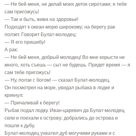
— Не бей меня, не делай моих деток сиротами; я тебе
сам пригожусь!
— Так и быть, живи на здоровье!
Подходят к океан-морю широкому; на берегу рак
ползет. Говорит Булат-молодец:
— Я его пришибу!
А рак:
— Не бей меня, добрый молодец! Во мне корысти не
много, хоть съешь — сыт не будешь. Придет время — я
сам тебе пригожусь!
— Ну, ползи с богом! — сказал Булат-молодец.
Он посмотрел на море, увидал рыбака в лодке и
крикнул:
— Причаливай к берегу!
Рыбак подал лодку. Иван-царевич да Булат-молодец
сели и поехали к острову; добрались до острова и
пошли к дубу.
Булат-молодец ухватил дуб могучими руками и с