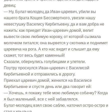
девиц:
— Ну, Булат-молодец да Иван-царевич, убили вы
нашего брата Кощея Бессмертного, увезли нашу
невестушку Василису Кирбитьевну, да и вам добра не
нажить: как приедет Иван-царевич домой, велит
вывести свою любимую корову, от которой сызмала
молочком питался; она вырвется у скотника и поднимет
царевича на рога. А кто нас видит и слышит да ему
скажет, тот весь будет каменный!
Сказали, обернулись голубицами и улетели.
Поутру проснулся Иван-царевич с Василисой
Кирбитьевной и отправились в дорогу.
Приехал царевич домой, женился на Василисе
Кирбитьевне и спустя день или два говорит ей:
— Хочешь, я покажу тебе мою любимую собачку? Когда
я был маленький, все с ней забавлялся.
Булат-молодец взял свою саблю, наточил остро-остро и
стал у крыльца.