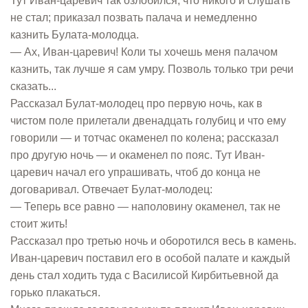
Тут Иван-царевич так озлобился, что никого и слушать
не стал; приказал позвать палача и немедленно
казнить Булата-молодца.
— Ах, Иван-царевич! Коли ты хочешь меня палачом
казнить, так лучше я сам умру. Позволь только три речи
сказать...
Рассказал Булат-молодец про первую ночь, как в
чистом поле прилетали двенадцать голубиц и что ему
говорили — и тотчас окаменел по колена; рассказал
про другую ночь — и окаменел по пояс. Тут Иван-
царевич начал его упрашивать, чтоб до конца не
договаривал. Отвечает Булат-молодец:
— Теперь все равно — наполовину окаменел, так не
стоит жить!
Рассказал про третью ночь и оборотился весь в камень.
Иван-царевич поставил его в особой палате и каждый
день стал ходить туда с Василисой Кирбитьевной да
горько плакаться.