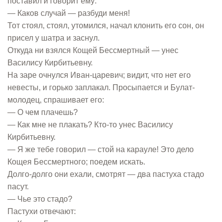
поставил и говорит ему:
— Каков случай — разбуди меня!
Тот стоял, стоял, утомился, начал клонить его сон, он
присел у шатра и заснул.
Откуда ни взялся Кощей Бессмертный — унес
Василису Кирбитьевну.
На заре очнулся Иван-царевич; видит, что нет его
невесты, и горько заплакал. Просыпается и Булат-
молодец, спрашивает его:
— О чем плачешь?
— Как мне не плакать? Кто-то унес Василису
Кирбитьевну.
— Я же тебе говорил — стой на карауле! Это дело
Кощея Бессмертного; поедем искать.
Долго-долго они ехали, смотрят — два пастуха стадо
пасут.
— Чье это стадо?
Пастухи отвечают: