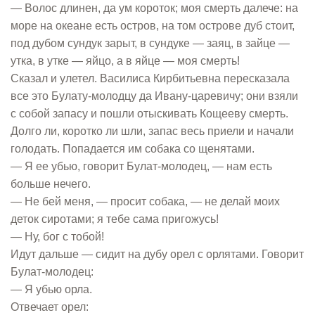
— Волос длинен, да ум короток; моя смерть далече: на
море на океане есть остров, на том острове дуб стоит,
под дубом сундук зарыт, в сундуке — заяц, в зайце —
утка, в утке — яйцо, а в яйце — моя смерть!
Сказал и улетел. Василиса Кирбитьевна пересказала
все это Булату-молодцу да Ивану-царевичу; они взяли
с собой запасу и пошли отыскивать Кощееву смерть.
Долго ли, коротко ли шли, запас весь приели и начали
голодать. Попадается им собака со щенятами.
— Я ее убью, говорит Булат-молодец, — нам есть
больше нечего.
— Не бей меня, — просит собака, — не делай моих
деток сиротами; я тебе сама пригожусь!
— Ну, бог с тобой!
Идут дальше — сидит на дубу орел с орлятами. Говорит
Булат-молодец:
— Я убью орла.
Отвечает орел: