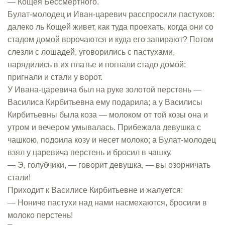
— Кощея Бессмертного.
Булат-молодец и Иван-царевич расспросили пастухов:
далеко ль Кощей живет, как туда проехать, когда они со
стадом домой ворочаются и куда его запирают? Потом
слезли с лошадей, уговорились с пастухами,
нарядились в их платье и погнали стадо домой;
пригнали и стали у ворот.
У Ивана-царевича был на руке золотой перстень —
Василиса Кирбитьевна ему подарила; а у Василисы
Кирбитьевны была коза — молоком от той козы она и
утром и вечером умывалась. Прибежала девушка с
чашкою, подоила козу и несет молоко; а Булат-молодец
взял у царевича перстень и бросил в чашку.
— Э, голубчики, — говорит девушка, — вы озорничать
стали!
Приходит к Василисе Кирбитьевне и жалуется:
— Нониче пастухи над нами насмехаются, бросили в
молоко перстень!