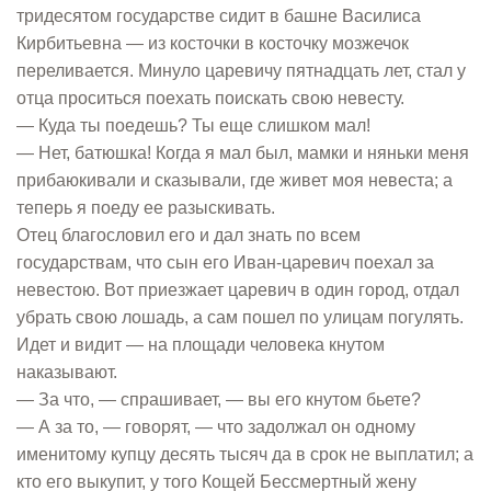
тридесятом государстве сидит в башне Василиса
Кирбитьевна — из косточки в косточку мозжечок
переливается. Минуло царевичу пятнадцать лет, стал у
отца проситься поехать поискать свою невесту.
— Куда ты поедешь? Ты еще слишком мал!
— Нет, батюшка! Когда я мал был, мамки и няньки меня
прибаюкивали и сказывали, где живет моя невеста; а
теперь я поеду ее разыскивать.
Отец благословил его и дал знать по всем
государствам, что сын его Иван-царевич поехал за
невестою. Вот приезжает царевич в один город, отдал
убрать свою лошадь, а сам пошел по улицам погулять.
Идет и видит — на площади человека кнутом
наказывают.
— За что, — спрашивает, — вы его кнутом бьете?
— А за то, — говорят, — что задолжал он одному
именитому купцу десять тысяч да в срок не выплатил; а
кто его выкупит, у того Кощей Бессмертный жену