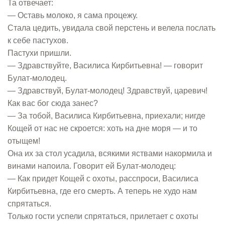
Та отвечает:
— Оставь молоко, я сама процежу.
Стала цедить, увидала свой перстень и велела послать
к себе пастухов.
Пастухи пришли.
— Здравствуйте, Василиса Кирбитьевна! — говорит
Булат-молодец.
— Здравствуй, Булат-молодец! Здравствуй, царевич!
Как вас бог сюда занес?
— За тобой, Василиса Кирбитьевна, приехали; нигде
Кощей от нас не скроется: хоть на дне моря — и то
отыщем!
Она их за стол усадила, всякими яствами накормила и
винами напоила. Говорит ей Булат-молодец:
— Как придет Кощей с охоты, расспроси, Василиса
Кирбитьевна, где его смерть. А теперь не худо нам
спрятаться.
Только гости успели спрятаться, прилетает с охоты