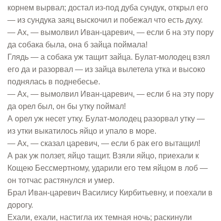
корнем вырвал; достал из-под дуба сундук, открыл его
— из сундука заяц выскочил и побежал что есть духу.
— Ах, — вымолвил Иван-царевич, — если б на эту пору
да собака была, она б зайца поймала!
Глядь — а собака уж тащит зайца. Булат-молодец взял
его да и разорвал — из зайца вылетела утка и высоко
поднялась в поднебесье.
— Ах, — вымолвил Иван-царевич, — если б на эту пору
да орел был, он бы утку поймал!
А орел уж несет утку. Булат-молодец разорвал утку —
из утки выкатилось яйцо и упало в море.
— Ах, — сказал царевич, — если б рак его вытащил!
А рак уж ползет, яйцо тащит. Взяли яйцо, приехали к
Кощею Бессмертному, ударили его тем яйцом в лоб —
он тотчас растянулся и умер.
Брал Иван-царевич Василису Кирбитьевну, и поехали в
дорогу.
Ехали, ехали, настигла их темная ночь; раскинули