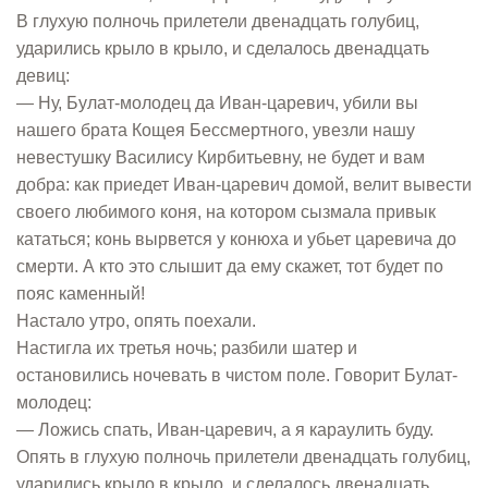
В глухую полночь прилетели двенадцать голубиц,
ударились крыло в крыло, и сделалось двенадцать
девиц:
— Ну, Булат-молодец да Иван-царевич, убили вы
нашего брата Кощея Бессмертного, увезли нашу
невестушку Василису Кирбитьевну, не будет и вам
добра: как приедет Иван-царевич домой, велит вывести
своего любимого коня, на котором сызмала привык
кататься; конь вырвется у конюха и убьет царевича до
смерти. А кто это слышит да ему скажет, тот будет по
пояс каменный!
Настало утро, опять поехали.
Настигла их третья ночь; разбили шатер и
остановились ночевать в чистом поле. Говорит Булат-
молодец:
— Ложись спать, Иван-царевич, а я караулить буду.
Опять в глухую полночь прилетели двенадцать голубиц,
ударились крыло в крыло, и сделалось двенадцать