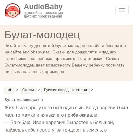
AudioBaby
Toggl
крупнейшая коллекция
детских произведений
navig
Булат-молодец
Читайте сказку для детей Булат-молодец онлайн и бесплатно
на сайте audiobaby.net . Сказки для дошколят и младших
школьников: волшебные, про животных, авторские. Сказка
Булат-молодец дает возможность Вашему ребенку постигать
жизнь на наглядных примерах.
>
>
>
Сказки
Русские народные сказки
Булат-молодец
(стр.1)
Жил-был царь, у него был один сын. Когда царевич был
мал, то мамки и няньки его прибаюкивали:
— Баю-баю, Иван-царевич! Вырастешь большой,
найдешь себе невесту: за тридевять земель, в