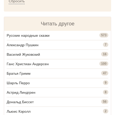
Сбросить
Читать другое
Русские народные сказки
573
Александр Пушкин
7
Василий Жуковский
16
Ганс Христиан Андерсен
100
Братья Гримм
47
Шарль Перро
9
Астрид Линдгрен
8
Дональд Биссет
56
Льюис Кэролл
2