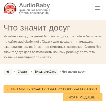
AudioBaby
Toggl
крупнейшая коллекция
детских произведений
navig
Что значит досуг
Читайте сказку для детей Что значит досуг онлайн и бесплатно
на сайте audiobaby.net . Сказки для дошколят и младших
школьников: волшебные, про животных, авторские. Сказка Что
значит досуг дает возможность Вашему ребенку постигать
жизнь на наглядных примерах.
>
>
>
Сказки
Владимир Даль
Что значит досуг
← ПРО МЫШЬ ЗУБАСТУЮ ДА ПРО ВОРОБЬЯ БОГАТОГО
ЛИСА И МЕДВЕДЬ →