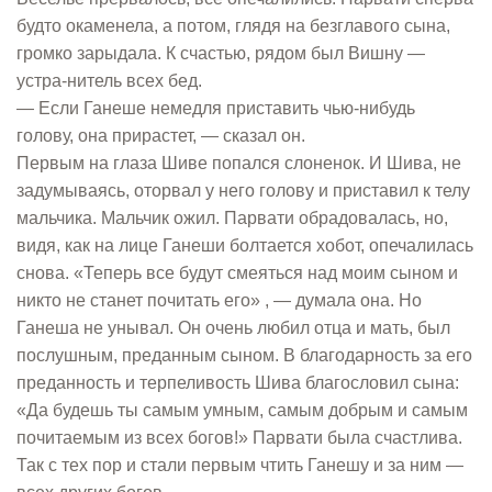
будто окаменела, а потом, глядя на безглавого сына,
громко зарыдала. К счастью, рядом был Вишну —
устра-нитель всех бед.
— Если Ганеше немедля приставить чью-нибудь
голову, она прирастет, — сказал он.
Первым на глаза Шиве попался слоненок. И Шива, не
задумываясь, оторвал у него голову и приставил к телу
мальчика. Мальчик ожил. Парвати обрадовалась, но,
видя, как на лице Ганеши болтается хобот, опечалилась
снова. «Теперь все будут смеяться над моим сыном и
никто не станет почитать его» , — думала она. Но
Ганеша не унывал. Он очень любил отца и мать, был
послушным, преданным сыном. В благодарность за его
преданность и терпеливость Шива благословил сына:
«Да будешь ты самым умным, самым добрым и самым
почитаемым из всех богов!» Парвати была счастлива.
Так с тех пор и стали первым чтить Ганешу и за ним —