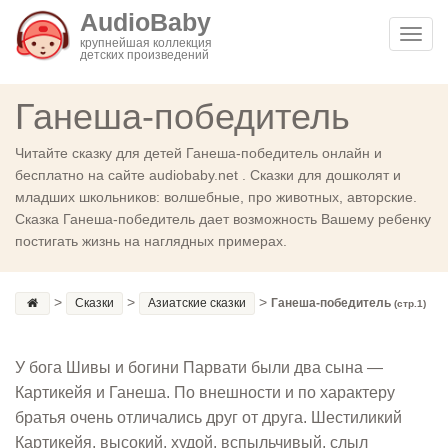
AudioBaby
Toggl
крупнейшая коллекция
детских произведений
navig
Ганеша-победитель
Читайте сказку для детей Ганеша-победитель онлайн и
бесплатно на сайте audiobaby.net . Сказки для дошколят и
младших школьников: волшебные, про животных, авторские.
Сказка Ганеша-победитель дает возможность Вашему ребенку
постигать жизнь на наглядных примерах.
>
>
>
Сказки
Азиатские сказки
Ганеша-победитель
(стр.1)
У бога Шивы и богини Парвати были два сына —
Картикейя и Ганеша. По внешности и по характеру
братья очень отличались друг от друга. Шестиликий
Картикейя, высокий, худой, вспыльчивый, слыл