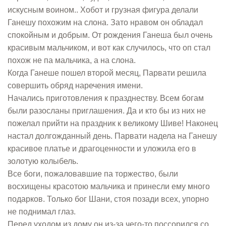
искусным воином.. Хобот и грузная фигура делали
Ганешу похожим на слона. Зато нравом он обладал
спокойным и добрым. От рождения Ганеша был очень
красивым мальчиком, и вот как случилось, что оп стал
похож не па мальчика, а на слона.
Когда Ганеше пошел второй месяц, Парвати решила
совершить обряд наречения имени.
Начались приготовления к празднеству. Всем богам
были разосланы приглашения. Да и кто бы из них не
пожелал прийти на праздник к великому Шиве! Наконец
настал долгожданный день. Парвати надела на Ганешу
красивое платье и драгоценности и уложила его в
золотую колыбель.
Все боги, пожаловавшие па торжество, были
восхищены красотою мальчика и принесли ему много
подарков. Только бог Шани, стоя позади всех, упорно
не поднимал глаз.
Перед уходом из дому он из-за чего-то поссорился со