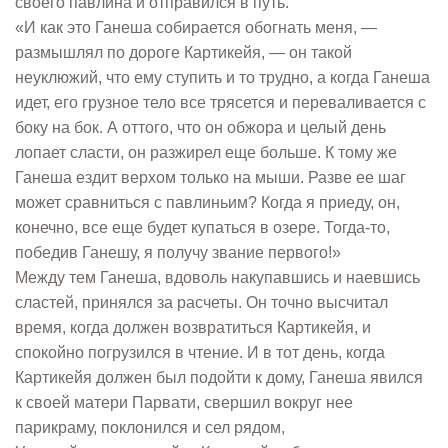
своего павлина и отправился в путь.
«И как это Ганеша собирается обогнать меня, —
размышлял по дороге Картикейя, — он такой
неуклюжий, что ему ступить и то трудно, а когда Ганеша
идет, его грузное тело все трясется и переваливается с
боку на бок. А оттого, что он обжора и целый день
лопает сласти, он разжирел еще больше. К тому же
Ганеша ездит верхом только на мыши. Разве ее шаг
может сравниться с павлиньим? Когда я приеду, он,
конечно, все еще будет купаться в озере. Тогда-то,
победив Ганешу, я получу звание первого!»
Между тем Ганеша, вдоволь накупавшись и наевшись
сластей, принялся за расчеты. Он точно высчитал
время, когда должен возвратиться Картикейя, и
спокойно погрузился в чтение. И в тот день, когда
Картикейя должен был подойти к дому, Ганеша явился
к своей матери Парвати, свершил вокруг нее
парикраму, поклонился и сел рядом,