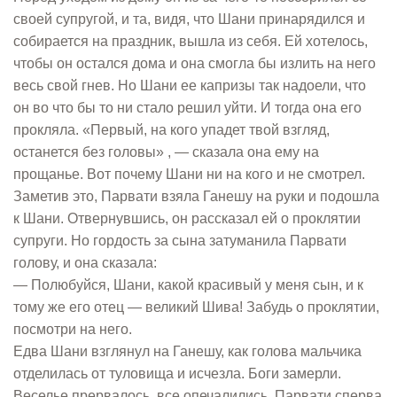
своей супругой, и та, видя, что Шани принарядился и
собирается на праздник, вышла из себя. Ей хотелось,
чтобы он остался дома и она смогла бы излить на него
весь свой гнев. Но Шани ее капризы так надоели, что
он во что бы то ни стало решил уйти. И тогда она его
прокляла. «Первый, на кого упадет твой взгляд,
останется без головы» , — сказала она ему на
прощанье. Вот почему Шани ни на кого и не смотрел.
Заметив это, Парвати взяла Ганешу на руки и подошла
к Шани. Отвернувшись, он рассказал ей о проклятии
супруги. Но гордость за сына затуманила Парвати
голову, и она сказала:
— Полюбуйся, Шани, какой красивый у меня сын, и к
тому же его отец — великий Шива! Забудь о проклятии,
посмотри на него.
Едва Шани взглянул на Ганешу, как голова мальчика
отделилась от туловища и исчезла. Боги замерли.
Веселье прервалось, все опечалились. Парвати сперва