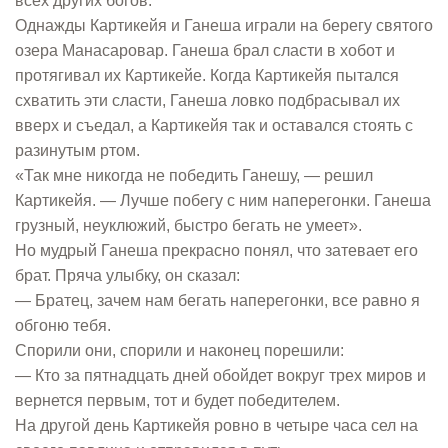
всех других богов.
Однажды Картикейя и Ганеша играли на берегу святого
озера Манасаровар. Ганеша брал сласти в хобот и
протягивал их Картикейе. Когда Картикейя пытался
схватить эти сласти, Ганеша ловко подбрасывал их
вверх и съедал, а Картикейя так и оставался стоять с
разинутым ртом.
«Так мне никогда не победить Ганешу, — решил
Картикейя. — Лучше побегу с ним наперегонки. Ганеша
грузный, неуклюжий, быстро бегать не умеет».
Но мудрый Ганеша прекрасно понял, что затевает его
брат. Пряча улыбку, он сказал:
— Братец, зачем нам бегать наперегонки, все равно я
обгоню тебя.
Спорили они, спорили и наконец порешили:
— Кто за пятнадцать дней обойдет вокруг трех миров и
вернется первым, тот и будет победителем.
На другой день Картикейя ровно в четыре часа сел на