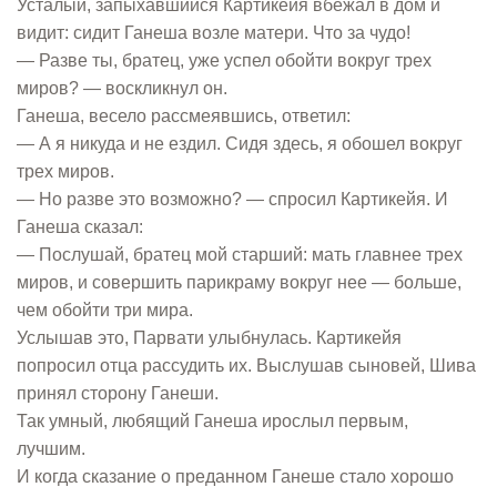
Усталый, запыхавшийся Картикейя вбежал в дом и
видит: сидит Ганеша возле матери. Что за чудо!
— Разве ты, братец, уже успел обойти вокруг трех
миров? — воскликнул он.
Ганеша, весело рассмеявшись, ответил:
— А я никуда и не ездил. Сидя здесь, я обошел вокруг
трех миров.
— Но разве это возможно? — спросил Картикейя. И
Ганеша сказал:
— Послушай, братец мой старший: мать главнее трех
миров, и совершить парикраму вокруг нее — больше,
чем обойти три мира.
Услышав это, Парвати улыбнулась. Картикейя
попросил отца рассудить их. Выслушав сыновей, Шива
принял сторону Ганеши.
Так умный, любящий Ганеша ирослыл первым,
лучшим.
И когда сказание о преданном Ганеше стало хорошо