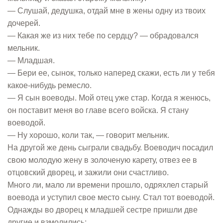
— Слушай, дедушка, отдай мне в жены одну из твоих
дочерей.
— Какая же из них тебе по сердцу? — обрадовался
мельник.
— Младшая.
— Бери ее, сынок, только наперед скажи, есть ли у тебя
какое-нибудь ремесло.
— Я сын воеводы. Мой отец уже стар. Когда я женюсь,
он поставит меня во главе всего войска. Я стану
воеводой.
— Ну хорошо, коли так, — говорит мельник.
На другой же день сыграли свадьбу. Воеводич посадил
свою молодую жену в золоченую карету, отвез ее в
отцовский дворец, и зажили они счастливо.
Много ли, мало ли времени прошло, одряхлел старый
воевода и уступил свое место сыну. Стал тот воеводой.
Однажды во дворец к младшей сестре пришли две
другие и взмолились: