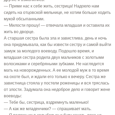
— Прими нас к себе жить, сестрица! Надоело нам
сидеть на отцовской мельнице, не хотим больше ходить
мукой обсыпанными.
— Милости прошу! — отвечала младшая и оставила их
жить во дворце.
А старшая сестра была зла и завистлива. день и ночь
она придумывала, как бы извести сестру и самой выйти
замуж за молодого воеводу. Подошло время, и
младшая сестра родила двух мальчиков с золотыми
волосиками и серебряными зубками. Не наглядится
мать на новорожденных. А ее молодой муж в то время
на охоте был, и ждали его только к вечеру. Сестра же
завистница стояла у постели роженицы и вся тряслась
от злости. Задумала она недоброе дело и говорит жене
воеводы:
— Тебе бы, сестрица, вздремнуть маленько!
— А как же младенчики? — спрашивает мать.