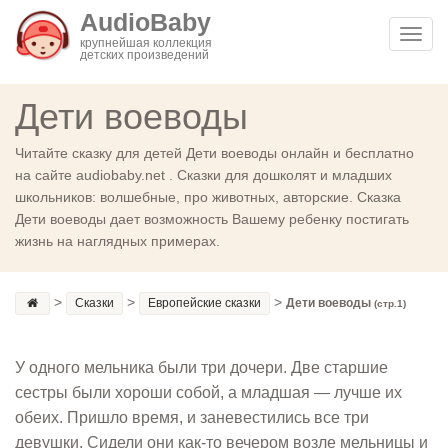
AudioBaby
Toggl
крупнейшая коллекция
детских произведений
navig
Дети воеводы
Читайте сказку для детей Дети воеводы онлайн и бесплатно
на сайте audiobaby.net . Сказки для дошколят и младших
школьников: волшебные, про животных, авторские. Сказка
Дети воеводы дает возможность Вашему ребенку постигать
жизнь на наглядных примерах.
>
>
>
Сказки
Европейские сказки
Дети воеводы
(стр.1)
У одного мельника были три дочери. Две старшие
сестры были хороши собой, а младшая — лучше их
обеих. Пришло время, и заневестились все три
девушки. Сидели они как-то вечером возле мельницы и