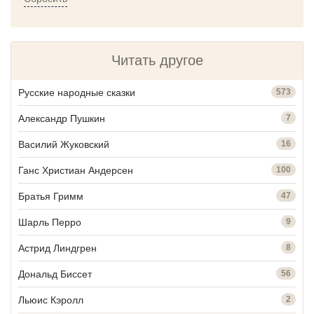
Читать другое
Русские народные сказки
573
Александр Пушкин
7
Василий Жуковский
16
Ганс Христиан Андерсен
100
Братья Гримм
47
Шарль Перро
9
Астрид Линдгрен
8
Дональд Биссет
56
Льюис Кэролл
2