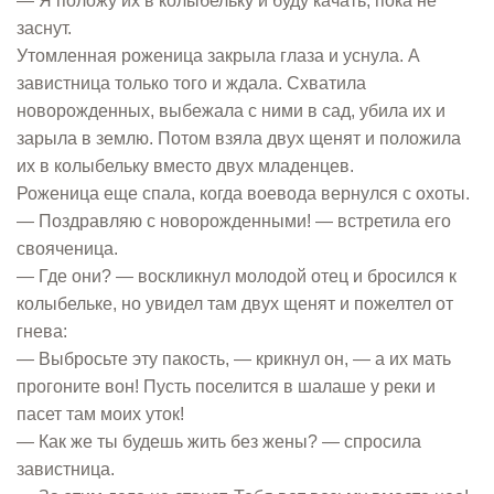
— Я положу их в колыбельку и буду качать, пока не
заснут.
Утомленная роженица закрыла глаза и уснула. А
завистница только того и ждала. Схватила
новорожденных, выбежала с ними в сад, убила их и
зарыла в землю. Потом взяла двух щенят и положила
их в колыбельку вместо двух младенцев.
Роженица еще спала, когда воевода вернулся с охоты.
— Поздравляю с новорожденными! — встретила его
свояченица.
— Где они? — воскликнул молодой отец и бросился к
колыбельке, но увидел там двух щенят и пожелтел от
гнева:
— Выбросьте эту пакость, — крикнул он, — а их мать
прогоните вон! Пусть поселится в шалаше у реки и
пасет там моих уток!
— Как же ты будешь жить без жены? — спросила
завистница.