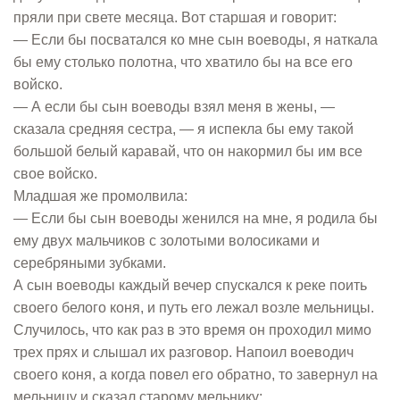
пряли при свете месяца. Вот старшая и говорит:
— Если бы посватался ко мне сын воеводы, я наткала
бы ему столько полотна, что хватило бы на все его
войско.
— А если бы сын воеводы взял меня в жены, —
сказала средняя сестра, — я испекла бы ему такой
большой белый каравай, что он накормил бы им все
свое войско.
Младшая же промолвила:
— Если бы сын воеводы женился на мне, я родила бы
ему двух мальчиков с золотыми волосиками и
серебряными зубками.
А сын воеводы каждый вечер спускался к реке поить
своего белого коня, и путь его лежал возле мельницы.
Случилось, что как раз в это время он проходил мимо
трех прях и слышал их разговор. Напоил воеводич
своего коня, а когда повел его обратно, то завернул на
мельницу и сказал старому мельнику: