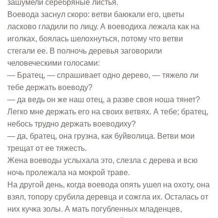
зашумели серебряные листья.
Воевода заснул скоро: ветви баюкали его, цветы
ласково гладили по лицу. А воеводиха лежала как на
иголках, боялась шелохнуться, потому что ветви
стегали ее. В полночь деревья заговорили
человеческими голосами:
— Братец, — спрашивает одно дерево, — тяжело ли
тебе держать воеводу?
— да ведь он же наш отец, а разве своя ноша тянет?
Легко мне держать его на своих ветвях. А тебе; братец,
небось трудно держать воеводиху?
— да, братец, она грузна, как буйволица. Ветви мои
трещат от ее тяжесть.
Жена воеводы услыхала это, слезла с дерева и всю
ночь пролежала на мокрой траве.
На другой день, когда воевода опять ушел на охоту, она
взял, топору срубила деревца и сожгла их. Осталась от
них кучка золы. А мать погубленных младенцев,