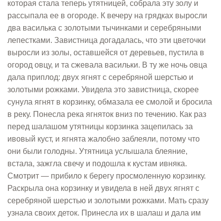
которая стала теперь утятницей, собрала эту золу и
рассыпала ее в огороде. К вечеру на грядках выросли
два василька с золотыми тычинками и серебряными
лепестками. Завистница догадалась, что эти цветочки
выросли из золы, оставшейся от деревьев, пустила в
огород овцу, и та сжевала васильки. В ту же ночь овца
дала приплод: двух ягнят с серебряной шерстью и
золотыми рожками. Увидела это завистница, скорее
сунула ягнят в корзинку, обмазала ее смолой и бросила
в реку. Понесла река ягняток вниз по течению. Как раз
перед шалашом утятницы корзинка зацепилась за
ивовый куст, и ягнята жалобно заблеяли, потому что
они были голодны. Утятница услышала блеяние,
встала, зажгла свечу и подошла к кустам ивняка.
Смотрит — прибило к берегу просмоленную корзинку.
Раскрыла она корзинку и увидела в ней двух ягнят с
серебряной шерстью и золотыми рожками. Мать сразу
узнала своих деток. Принесла их в шалаш и дала им