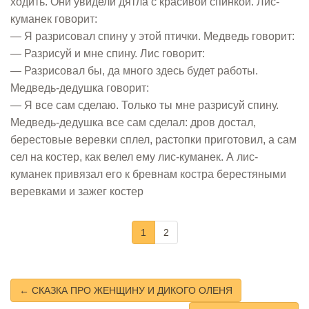
ходить. Они увидели дятла с красивой спинкой. Лис-
куманек говорит:
— Я разрисовал спину у этой птички. Медведь говорит:
— Разрисуй и мне спину. Лис говорит:
— Разрисовал бы, да много здесь будет работы.
Медведь-дедушка говорит:
— Я все сам сделаю. Только ты мне разрисуй спину.
Медведь-дедушка все сам сделал: дров достал,
берестовые веревки сплел, растопки приготовил, а сам
сел на костер, как велел ему лис-куманек. А лис-
куманек привязал его к бревнам костра берестяными
веревками и зажег костер
1
2
← СКАЗКА ПРО ЖЕНЩИНУ И ДИКОГО ОЛЕНЯ