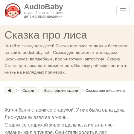
AudioBaby
Toggl
крупнейшая коллекция
детских произведений
navig
Сказка про лиса
Читайте сказку для детей Сказка про лиса онлайн и бесплатно
на сайте audiobaby.net . Сказки для дошколят и младших
школьников: волшебные, про животных, авторские. Сказка
Сказка про лиса дает возможность Вашему ребенку постигать
жизнь на наглядных примерах.
>
>
>
Сказки
Европейские сказки
Сказка про лиса
(стр.1)
Жили-были старик со старухой. У них была одна дочь.
Лис-куманек взял ее в жены.
Старик со старухой жили отдельно, а их зять лис-
куманек жил в тундре. Они стали ходить в лес