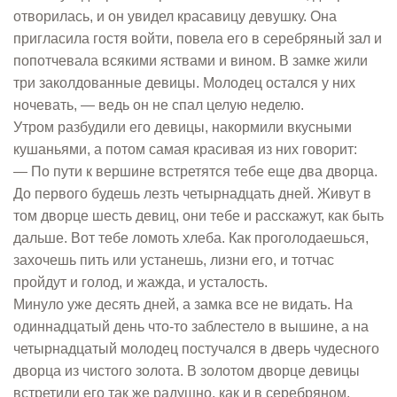
отворилась, и он увидел красавицу девушку. Она
пригласила гостя войти, повела его в серебряный зал и
попотчевала всякими яствами и вином. В замке жили
три заколдованные девицы. Молодец остался у них
ночевать, — ведь он не спал целую неделю.
Утром разбудили его девицы, накормили вкусными
кушаньями, а потом самая красивая из них говорит:
— По пути к вершине встретятся тебе еще два дворца.
До первого будешь лезть четырнадцать дней. Живут в
том дворце шесть девиц, они тебе и расскажут, как быть
дальше. Вот тебе ломоть хлеба. Как проголодаешься,
захочешь пить или устанешь, лизни его, и тотчас
пройдут и голод, и жажда, и усталость.
Минуло уже десять дней, а замка все не видать. На
одиннадцатый день что-то заблестело в вышине, а на
четырнадцатый молодец постучался в дверь чудесного
дворца из чистого золота. В золотом дворце девицы
встретили его так же радушно, как и в серебряном,