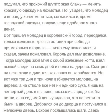
подумал, что прохожий шутит: экая блажь — менять
красивую одежду на лохмотья. Но, увидев, что молодец
и вправду хочет меняться, согласился и, кроме
господской одежды, получил еще вдобавок много
денег.
Вот пришел молодец в королевский город, переоделся,
только железные крючья оставил при себе, да
прямехонько к королю — низко ему поклонился и
сказал, зачем пожаловал. Король дал ему дозволение.
Тогда молодец захватил с собой железные когти, взял
всякой снеди на семь дней и полез на дерево. Смотрят
на него люди и дивятся, как ловко он карабкается. Но
вот уже три дня и три ночи взбирается молодец на
дерево, а на стволе все нет ни единого сука. Лишь на
четвертый день в вышине показались вроде как бы
ветви, а на седьмой день увидел он, что не ветви то
были, а дворец. Добрался он до дворца и постучался в
железную дверь. Вскоре послышались шаги, дверь