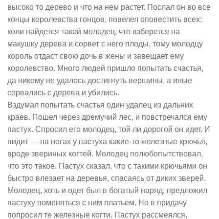
высоко то дерево и что на нем растет. Послал он во все
концы королевства гонцов, повелел оповестить всех:
коли найдется такой молодец, что взберется на
макушку дерева и сорвет с него плоды, тому молодцу
король отдаст свою дочь в жены и завещает ему
королевство. Много людей пришло попытать счастья,
да никому не удалось достигнуть вершины, а иные
сорвались с дерева и убились.
Вздумал попытать счастья один удалец из дальних
краев. Пошел через дремучий лес, и повстречался ему
пастух. Спросил его молодец, той ли дорогой он идет. И
видит — на ногах у пастуха какие-то железные крючья,
вроде звериных когтей. Молодец полюбопытствовал,
что это такое. Пастух сказал, что с такими крючьями он
быстро влезает на деревья, спасаясь от диких зверей.
Молодец, хоть и одет был в богатый наряд, предложил
пастуху поменяться с ним платьем. Но в придачу
попросил те железные когти. Пастух рассмеялся,