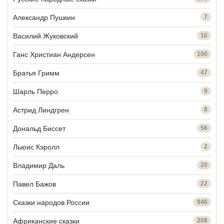
Александр Пушкин
7
Василий Жуковский
16
Ганс Христиан Андерсен
100
Братья Гримм
47
Шарль Перро
9
Астрид Линдгрен
8
Дональд Биссет
56
Льюис Кэролл
2
Владимир Даль
20
Павел Бажов
22
Сказки народов России
946
Африканские сказки
208