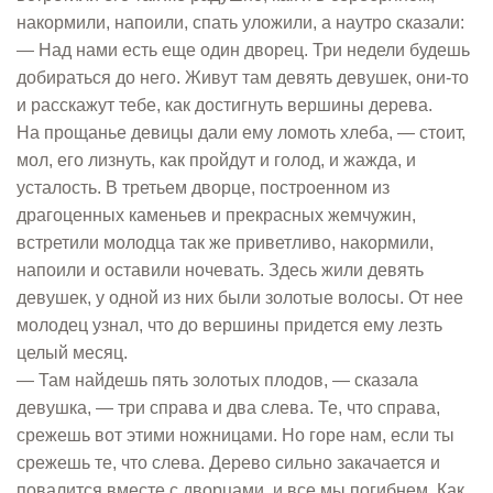
накормили, напоили, спать уложили, а наутро сказали:
— Над нами есть еще один дворец. Три недели будешь
добираться до него. Живут там девять девушек, они-то
и расскажут тебе, как достигнуть вершины дерева.
На прощанье девицы дали ему ломоть хлеба, — стоит,
мол, его лизнуть, как пройдут и голод, и жажда, и
усталость. В третьем дворце, построенном из
драгоценных каменьев и прекрасных жемчужин,
встретили молодца так же приветливо, накормили,
напоили и оставили ночевать. Здесь жили девять
девушек, у одной из них были золотые волосы. От нее
молодец узнал, что до вершины придется ему лезть
целый месяц.
— Там найдешь пять золотых плодов, — сказала
девушка, — три справа и два слева. Те, что справа,
срежешь вот этими ножницами. Но горе нам, если ты
срежешь те, что слева. Дерево сильно закачается и
повалится вместе с дворцами, и все мы погибнем. Как