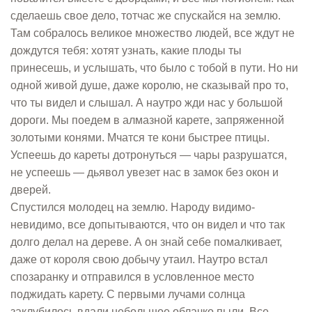
сделаешь свое дело, тотчас же спускайся на землю.
Там собралось великое множество людей, все ждут не
дождутся тебя: хотят узнать, какие плоды ты
принесешь, и услышать, что было с тобой в пути. Но ни
одной живой душе, даже королю, не сказывай про то,
что ты видел и слышал. А наутро жди нас у большой
дороги. Мы поедем в алмазной карете, запряженной
золотыми конями. Мчатся те кони быстрее птицы.
Успеешь до кареты дотронуться — чары разрушатся,
не успеешь — дьявол увезет нас в замок без окон и
дверей.
Спустился молодец на землю. Народу видимо-
невидимо, все допытываются, что он видел и что так
долго делал на дереве. А он знай себе помалкивает,
даже от короля свою добычу утаил. Наутро встал
спозаранку и отправился в условленное место
поджидать карету. С первыми лучами солнца
заклубилось вдали небольшое облачко пыли. Все