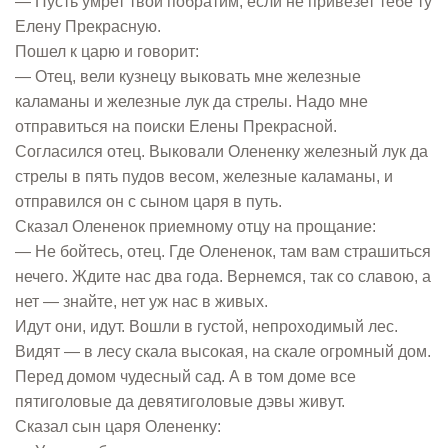
— Пусть умрет твой побратим, если не привезет тебе ту
Елену Прекрасную.
Пошел к царю и говорит:
— Отец, вели кузнецу выковать мне железные
каламаны и железные лук да стрелы. Надо мне
отправиться на поиски Елены Прекрасной.
Согласился отец. Выковали Олененку железный лук да
стрелы в пять пудов весом, железные каламаны, и
отправился он с сыном царя в путь.
Сказал Олененок приемному отцу на прощание:
— Не бойтесь, отец. Где Олененок, там вам страшиться
нечего. Ждите нас два года. Вернемся, так со славою, а
нет — знайте, нет уж нас в живых.
Идут они, идут. Вошли в густой, непроходимый лес.
Видят — в лесу скала высокая, на скале огромный дом.
Перед домом чудесный сад. А в том доме все
пятиголовые да девятиголовые дэвы живут.
Сказал сын царя Олененку: