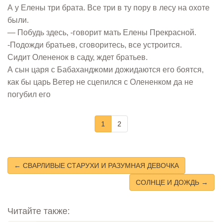
А у Елены три брата. Все три в ту пору в лесу на охоте
были.
— Побудь здесь, -говорит мать Елены Прекрасной.
-Подожди братьев, сговоритесь, все устроится.
Сидит Олененок в саду, ждет братьев.
А сын царя с Бабаханджоми дожидаются его боятся,
как бы царь Ветер не сцепился с Олененком да не
погубил его
1
2
← СВАРЛИВЫЕ СТАРУХИ И РАЗУМНАЯ ДЕВОЧКА
СОЛНЦЕ И ДОЖДЬ →
Читайте также: