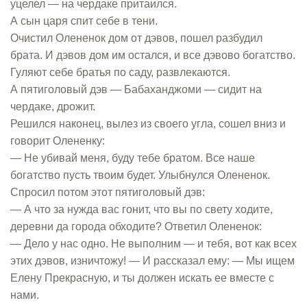
уцелел — на чердаке притаился.
А сын царя спит себе в тени.
Очистил Олененок дом от дэвов, пошел разбудил
брата. И дэвов дом им остался, и все дэвово богатство.
Гуляют себе братья по саду, развлекаются.
А пятиголовый дэв — Бабаханджоми — сидит на
чердаке, дрожит.
Решился наконец, вылез из своего угла, сошел вниз и
говорит Олененку:
— Не убивай меня, буду тебе братом. Все наше
богатство пусть твоим будет. Улыбнулся Олененок.
Спросил потом этот пятиголовый дэв:
— А что за нужда вас гонит, что вы по свету ходите,
деревни да города обходите? Ответил Олененок:
— Дело у нас одно. Не выполним — и тебя, вот как всех
этих дэвов, изничтожу! — И рассказал ему: — Мы ищем
Елену Прекрасную, и ты должен искать ее вместе с
нами.