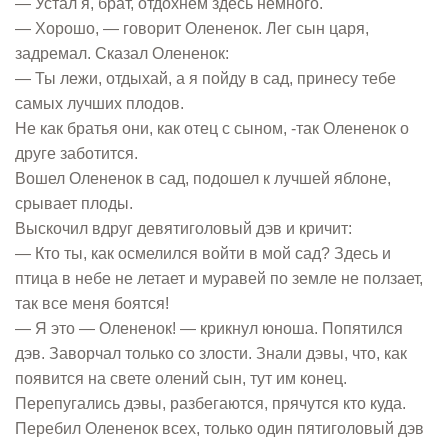
— Устал я, брат, отдохнем здесь немного.
— Хорошо, — говорит Олененок. Лег сын царя,
задремал. Сказал Олененок:
— Ты лежи, отдыхай, а я пойду в сад, принесу тебе
самых лучших плодов.
Не как братья они, как отец с сыном, -так Олененок о
друге заботится.
Вошел Олененок в сад, подошел к лучшей яблоне,
срывает плоды.
Выскочил вдруг девятиголовый дэв и кричит:
— Кто ты, как осмелился войти в мой сад? Здесь и
птица в небе не летает и муравей по земле не ползает,
так все меня боятся!
— Я это — Олененок! — крикнул юноша. Попятился
дэв. Заворчал только со злости. Знали дэвы, что, как
появится на свете олений сын, тут им конец.
Перепугались дэвы, разбегаются, прячутся кто куда.
Перебил Олененок всех, только один пятиголовый дэв