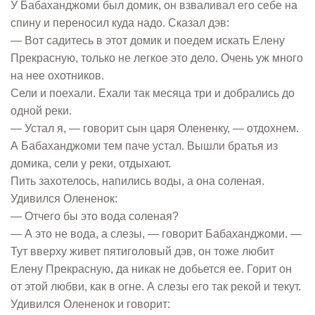
У Бабаханджоми был домик, он взваливал его себе на
спину и переносил куда надо. Сказал дэв:
— Вот садитесь в этот домик и поедем искать Елену
Прекрасную, только не легкое это дело. Очень уж много
на нее охотников.
Сели и поехали. Ехали так месяца три и добрались до
одной реки.
— Устал я, — говорит сын царя Олененку, — отдохнем.
А Бабаханджоми тем паче устал. Вышли братья из
домика, сели у реки, отдыхают.
Пить захотелось, напились воды, а она соленая.
Удивился Олененок:
— Отчего бы это вода соленая?
— А это не вода, а слезы, — говорит Бабаханджоми. —
Тут вверху живет пятиголовый дэв, он тоже любит
Елену Прекрасную, да никак не добьется ее. Горит он
от этой любви, как в огне. А слезы его так рекой и текут.
Удивился Олененок и говорит: