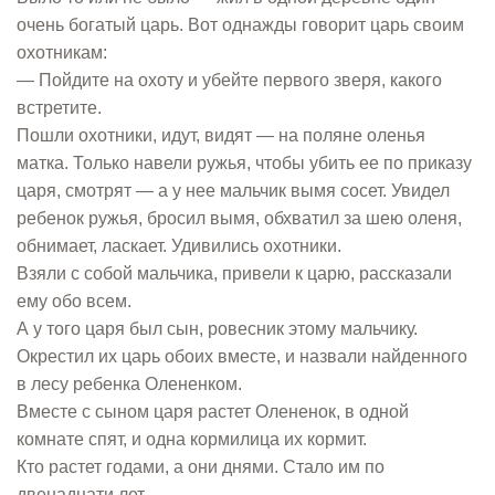
очень богатый царь. Вот однажды говорит царь своим
охотникам:
— Пойдите на охоту и убейте первого зверя, какого
встретите.
Пошли охотники, идут, видят — на поляне оленья
матка. Только навели ружья, чтобы убить ее по приказу
царя, смотрят — а у нее мальчик вымя сосет. Увидел
ребенок ружья, бросил вымя, обхватил за шею оленя,
обнимает, ласкает. Удивились охотники.
Взяли с собой мальчика, привели к царю, рассказали
ему обо всем.
А у того царя был сын, ровесник этому мальчику.
Окрестил их царь обоих вместе, и назвали найденного
в лесу ребенка Олененком.
Вместе с сыном царя растет Олененок, в одной
комнате спят, и одна кормилица их кормит.
Кто растет годами, а они днями. Стало им по
двенадцати лет.