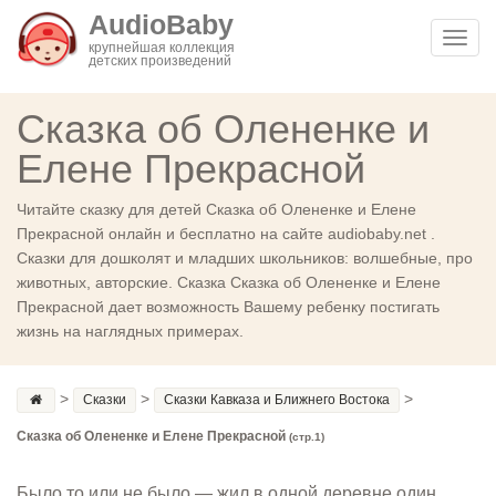
AudioBaby
Toggl
крупнейшая коллекция
детских произведений
navig
Сказка об Олененке и
Елене Прекрасной
Читайте сказку для детей Сказка об Олененке и Елене
Прекрасной онлайн и бесплатно на сайте audiobaby.net .
Сказки для дошколят и младших школьников: волшебные, про
животных, авторские. Сказка Сказка об Олененке и Елене
Прекрасной дает возможность Вашему ребенку постигать
жизнь на наглядных примерах.
>
>
>
Сказки
Сказки Кавказа и Ближнего Востока
Сказка об Олененке и Елене Прекрасной
(стр.1)
Было то или не было — жил в одной деревне один