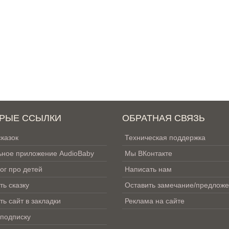
РЫЕ ССЫЛКИ
ОБРАТНАЯ СВЯЗЬ
сказок
Техническая поддержка
ное приложение AudioBaby
Мы ВКонтакте
ог про детей
Написать нам
ть сказку
Оставить замечание/предлож
ть сайт в закладки
Реклама на сайте
 подписку