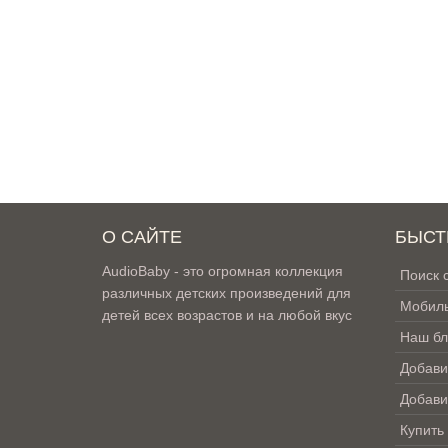
О САЙТЕ
БЫСТ
AudioBaby - это огромная коллекция
Поиск 
различных детских произведений для
Мобиль
детей всех возрастов и на любой вкус
Наш бл
Добави
Добави
Купить