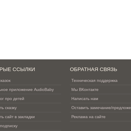
РЫЕ ССЫЛКИ
ОБРАТНАЯ СВЯЗЬ
сказок
Техническая поддержка
ное приложение AudioBaby
Мы ВКонтакте
ог про детей
Написать нам
ть сказку
Оставить замечание/предлож
ть сайт в закладки
Реклама на сайте
 подписку