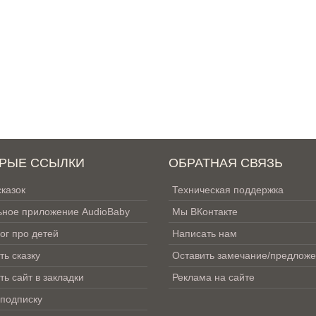
РЫЕ ССЫЛКИ
ОБРАТНАЯ СВЯЗЬ
сказок
Техническая поддержка
ное приложение AudioBaby
Мы ВКонтакте
ог про детей
Написать нам
ть сказку
Оставить замечание/предлож
ть сайт в закладки
Реклама на сайте
 подписку