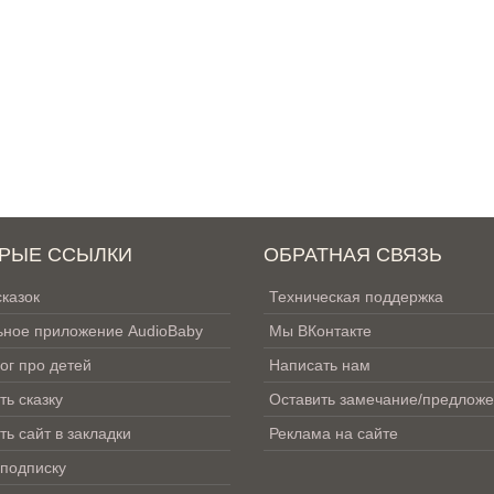
РЫЕ ССЫЛКИ
ОБРАТНАЯ СВЯЗЬ
сказок
Техническая поддержка
ное приложение AudioBaby
Мы ВКонтакте
ог про детей
Написать нам
ть сказку
Оставить замечание/предлож
ть сайт в закладки
Реклама на сайте
 подписку