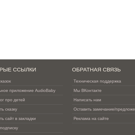
РЫЕ ССЫЛКИ
ОБРАТНАЯ СВЯЗЬ
сказок
Техническая поддержка
ное приложение AudioBaby
Мы ВКонтакте
ог про детей
Написать нам
ть сказку
Оставить замечание/предлож
ть сайт в закладки
Реклама на сайте
 подписку