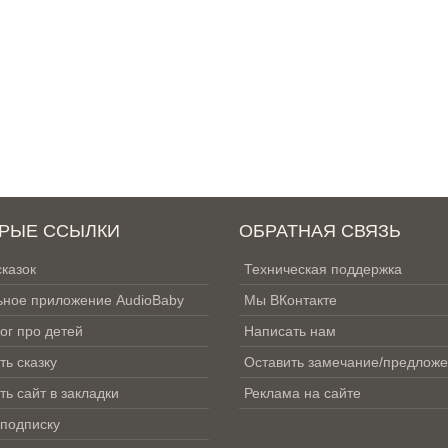
РЫЕ ССЫЛКИ
ОБРАТНАЯ СВЯЗЬ
сказок
Техническая поддержка
ное приложение AudioBaby
Мы ВКонтакте
ог про детей
Написать нам
ть сказку
Оставить замечание/предлож
ть сайт в закладки
Реклама на сайте
 подписку