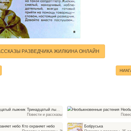
АССКАЗЫ РАЗВЕДЧИКА ЖИЛКИНА ОНЛАЙН
НИАГ
Тринадцатый лыжник
Необыкновенн
йдов
Повести и рассказы, 36 слайдов
Повес
Кто охраняет небо
Бобруська