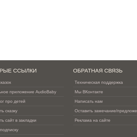
РЫЕ ССЫЛКИ
ОБРАТНАЯ СВЯЗЬ
сказок
Техническая поддержка
ное приложение AudioBaby
Мы ВКонтакте
ог про детей
Написать нам
ть сказку
Оставить замечание/предлож
ть сайт в закладки
Реклама на сайте
 подписку