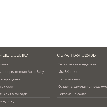
РЫЕ ССЫЛКИ
ОБРАТНАЯ СВЯЗЬ
сказок
Техническая поддержка
ное приложение AudioBaby
Мы ВКонтакте
ог про детей
Написать нам
ть сказку
Оставить замечание/предлож
ть сайт в закладки
Реклама на сайте
 подписку