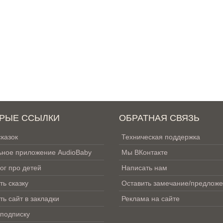
РЫЕ ССЫЛКИ
ОБРАТНАЯ СВЯЗЬ
сказок
Техническая поддержка
ное приложение AudioBaby
Мы ВКонтакте
ог про детей
Написать нам
ть сказку
Оставить замечание/предлож
ть сайт в закладки
Реклама на сайте
 подписку