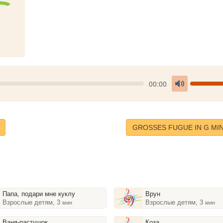
Seek
V
Current
00:00
time
Toggle
Mute
GROSSES FUGUE IN G MI
Папа, подари мне куклу
Врун
Взрослые детям, 3
Взрослые детям, 3
мин
мин
Ваня-пастушок
Коза