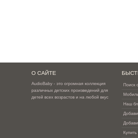
О САЙТЕ
БЫСТ
AudioBaby - это огромная коллекция
Поиск 
различных детских произведений для
Мобиль
детей всех возрастов и на любой вкус
Наш бл
Добави
Добави
Купить