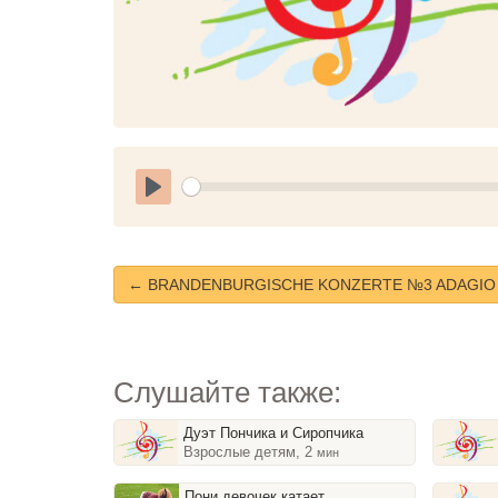
Play
← BRANDENBURGISCHE KONZERTE №3 ADAGIO
Слушайте также:
Дуэт Пончика и Сиропчика
Взрослые детям, 2
мин
Пони девочек катает