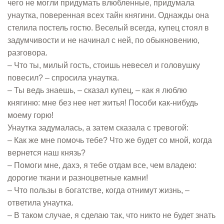
чего не могли придумать влюбленные, придумала
унаутка, поверенная всех тайн княгини. Однажды она
стелила постель гостю. Веселый всегда, купец стоял в
задумчивости и не начинал с ней, по обыкновению,
разговора.
– Что ты, милый гость, стоишь невесел и головушку
повесил? – спросила унаутка.
– Ты ведь знаешь, – сказал купец, – как я люблю
княгиню: мне без нее нет житья! Пособи как-нибудь
моему горю!
Унаутка задумалась, а затем сказала с тревогой:
– Как же мне помочь тебе? Что же будет со мной, когда
вернется наш князь?
– Помоги мне, дахэ, я тебе отдам все, чем владею:
дорогие ткани и разноцветные камни!
– Что пользы в богатстве, когда отнимут жизнь, –
ответила унаутка.
– В таком случае, я сделаю так, что никто не будет знать