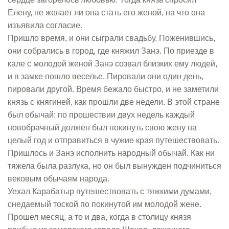
Елену, не желает ли она стать его женой, на что она
изъявила согласие.
Пришло время, и они сыграли свадьбу. Поженившись,
они собрались в город, где княжил Занэ. По приезде в
кале с молодой женой Занэ созвал близких ему людей,
и в замке пошло веселье. Пировали они один день,
пировали другой. Время бежало быстро, и не заметили
князь с княгиней, как прошли две недели. В этой стране
был обычай: по прошествии двух недель каждый
новобрачный должен был покинуть свою жену на
целый год и отправиться в чужие края путешествовать.
Пришлось и Занэ исполнить народный обычай. Как ни
тяжела была разлука, но он был вынужден подчиниться
вековым обычаям народа.
Уехал Карабатыр путешествовать с тяжкими думами,
снедаемый тоской по покинутой им молодой жене.
Прошел месяц, а то и два, когда в столицу князя