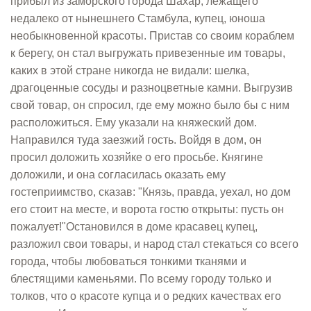
прибыл из заморского города Шахар, лежащего
недалеко от нынешнего Стамбула, купец, юноша
необыкновенной красоты. Пристав со своим кораблем
к берегу, он стал выгружать привезенные им товары,
каких в этой стране никогда не видали: шелка,
драгоценные сосуды и разноцветные камни. Выгрузив
свой товар, он спросил, где ему можно было бы с ним
расположиться. Ему указали на княжеский дом.
Направился туда заезжий гость. Войдя в дом, он
просил доложить хозяйке о его просьбе. Княгине
доложили, и она согласилась оказать ему
гостеприимство, сказав: "Князь, правда, уехал, но дом
его стоит на месте, и ворота гостю открыты: пусть он
пожалует!"Остановился в доме красавец купец,
разложил свои товары, и народ стал стекаться со всего
города, чтобы любоваться тонкими тканями и
блестящими каменьями. По всему городу только и
толков, что о красоте купца и о редких качествах его