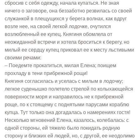
сбросив с себя одежду, начала купаться. Не зная
ничего о заговоре, она беззаботно резвилась со своей
служанкой в плещущихся у берега волнах, как вдруг
возле нее, на своей легкой лодочке, очутился
возлюбленный ее купец. Княгиня обомлела от
неожиданной встречи и хотела броситься к берегу, но
милый ее сердцу купец приковал ее к месту льстивыми
своими речами:
– Поедемте прокатиться, милая Елена; поищем
прохладу в тени прибрежной рощи!
Княгиня согласилась и уселась с милым в лодочку;
легкое суденышко полетело стрелой по колыхающейся
поверхности моря и направилось не к прибрежной
роще, по к стоящему с поднятыми парусами кораблю
купца. Тут только она догадалась о намерениях гостя!
Несколько мгновений Елена, казалось, колебалась: с
одной стороны, ей тяжело было покидать родную
сторону и близких ей людей, но, с другой, ее неодолимо