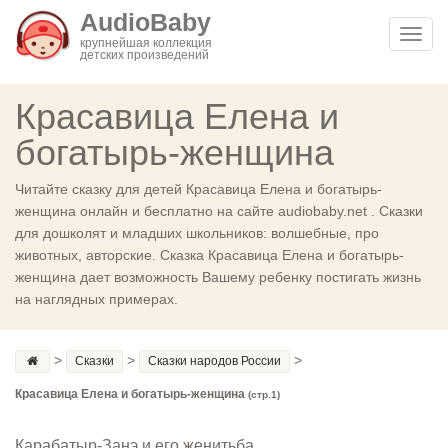
AudioBaby
Toggl
крупнейшая коллекция
детских произведений
navig
Красавица Елена и
богатырь-женщина
Читайте сказку для детей Красавица Елена и богатырь-
женщина онлайн и бесплатно на сайте audiobaby.net . Сказки
для дошколят и младших школьников: волшебные, про
животных, авторские. Сказка Красавица Елена и богатырь-
женщина дает возможность Вашему ребенку постигать жизнь
на наглядных примерах.
>
>
>
Сказки
Сказки народов России
Красавица Елена и богатырь-женщина
(стр.1)
Карабатыр-Занэ и его женитьба.