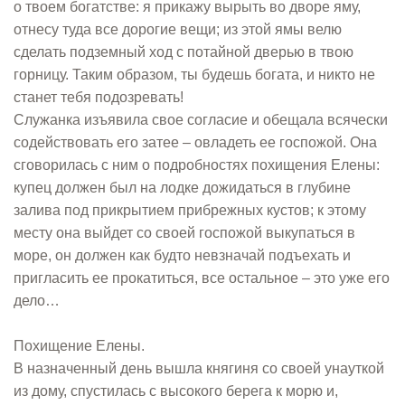
о твоем богатстве: я прикажу вырыть во дворе яму,
отнесу туда все дорогие вещи; из этой ямы велю
сделать подземный ход с потайной дверью в твою
горницу. Таким образом, ты будешь богата, и никто не
станет тебя подозревать!
Служанка изъявила свое согласие и обещала всячески
содействовать его затее – овладеть ее госпожой. Она
сговорилась с ним о подробностях похищения Елены:
купец должен был на лодке дожидаться в глубине
залива под прикрытием прибрежных кустов; к этому
месту она выйдет со своей госпожой выкупаться в
море, он должен как будто невзначай подъехать и
пригласить ее прокатиться, все остальное – это уже его
дело…
Похищение Елены.
В назначенный день вышла княгиня со своей унауткой
из дому, спустилась с высокого берега к морю и,