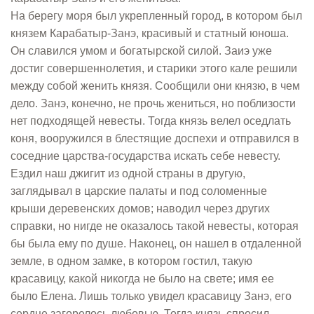
На берегу моря был укрепленный город, в котором был
князем Карабатыр-Занэ, красивый и статный юноша.
Он славился умом и богатырской силой. Заиэ уже
достиг совершеннолетия, и старики этого кале решили
между собой женить князя. Сообщили они князю, в чем
дело. Занэ, конечно, не прочь жениться, но поблизости
нет подходящей невесты. Тогда князь велел оседлать
коня, вооружился в блестящие доспехи и отправился в
соседние царства-государства искать себе невесту.
Ездил наш джигит из одной страны в другую,
заглядывал в царские палаты и под соломенные
крыши деревенских домов; наводил через других
справки, но нигде не оказалось такой невесты, которая
бы была ему по душе. Наконец, он нашел в отдаленной
земле, в одном замке, в котором гостил, такую
красавицу, какой никогда не было на свете; имя ее
было Елена. Лишь только увидел красавицу Занэ, его
сердце загорелось любовью. Тогда князь спросил