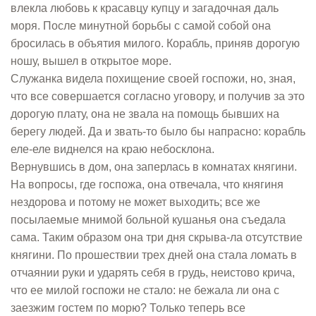
влекла любовь к красавцу купцу и загадочная даль
моря. После минутной борьбы с самой собой она
бросилась в объятия милого. Корабль, приняв дорогую
ношу, вышел в открытое море.
Служанка видела похищение своей госпожи, но, зная,
что все совершается согласно уговору, и получив за это
дорогую плату, она не звала на помощь бывших на
берегу людей. Да и звать-то было бы напрасно: корабль
еле-еле виднелся на краю небосклона.
Вернувшись в дом, она заперлась в комнатах княгини.
На вопросы, где госпожа, она отвечала, что княгиня
нездорова и потому не может выходить; все же
посылаемые мнимой больной кушанья она съедала
сама. Таким образом она три дня скрыва-ла отсутствие
княгини. По прошествии трех дней она стала ломать в
отчаянии руки и ударять себя в грудь, неистово крича,
что ее милой госпожи не стало: не бежала ли она с
заезжим гостем по морю? Только теперь все