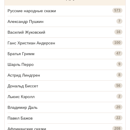
Русские народные сказки
573
Александр Пушкин
7
Василий Жуковский
16
Ганс Христиан Андерсен
100
Братья Гримм
47
Шарль Перро
9
Астрид Линдгрен
8
Дональд Биссет
56
Льюис Кэролл
2
Владимир Даль
20
Павел Бажов
22
Африканские сказки
208