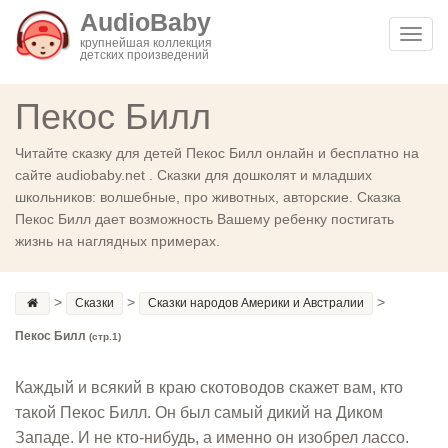
AudioBaby
Toggl
крупнейшая коллекция
детских произведений
navig
Пекос Билл
Читайте сказку для детей Пекос Билл онлайн и бесплатно на
сайте audiobaby.net . Сказки для дошколят и младших
школьников: волшебные, про животных, авторские. Сказка
Пекос Билл дает возможность Вашему ребенку постигать
жизнь на наглядных примерах.
>
>
>
Сказки
Сказки народов Америки и Австралии
Пекос Билл
(стр.1)
Каждый и всякий в краю скотоводов скажет вам, кто
такой Пекос Билл. Он был самый дикий на Диком
Западе. И не кто-нибудь, а именно он изобрел лассо.