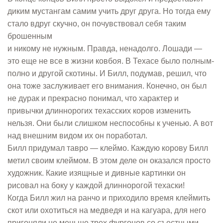
диким мустангам самим учить друг друга. Но тогда ему
стало вдруг скучно, он почувствовал себя таким
брошенным
и никому не нужным. Правда, ненадолго. Лошади —
это еще не все в жизни ковбоя. В Техасе было полным-
полно и другой скотины. И Билл, подумав, решил, что
она тоже заслуживает его внимания. Конечно, он был
не дурак и прекрасно понимал, что характер и
привычки длиннорогих техасских коров изменить
нельзя. Они были слишком неспособны к ученью. А вот
над внешним видом их он поработал.
Билл придумал тавро — клеймо. Каждую корову Билл
метил своим клеймом. В этом деле он оказался просто
художник. Какие изящные и дивные картинки он
рисовал на боку у каждой длиннорогой техаски!
Когда Билл жил на ранчо и приходило время клеймить
скот или охотиться на медведя и на кагуара, для него
пригоняли не меньше трех фургонов со съестными