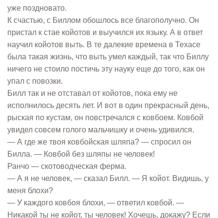
уже поздновато.
К счастью, с Биллом обошлось все благополучно. Он
пристал к стае койотов и выучился их языку. А в ответ
научил койотов выть. В те далекие времена в Техасе
была такая жизнь, что выть умел каждый, так что Биллу
ничего не стоило постичь эту науку еще до того, как он
упал с повозки.
Билл так и не отставал от койотов, пока ему не
исполнилось десять лет. И вот в один прекрасный день,
рыская по кустам, он повстречался с ковбоем. Ковбой
увидел совсем голого мальчишку и очень удивился.
— А где же твоя ковбойская шляпа? — спросил он
Билла. — Ковбой без шляпы не человек!
Ранчо — скотоводческая ферма.
— А я не человек, — сказал Билл. — Я койот. Видишь, у
меня блохи?
— У каждого ковбоя блохи, — ответил ковбой. —
Никакой ты не койот, ты человек! Хочешь, докажу? Если