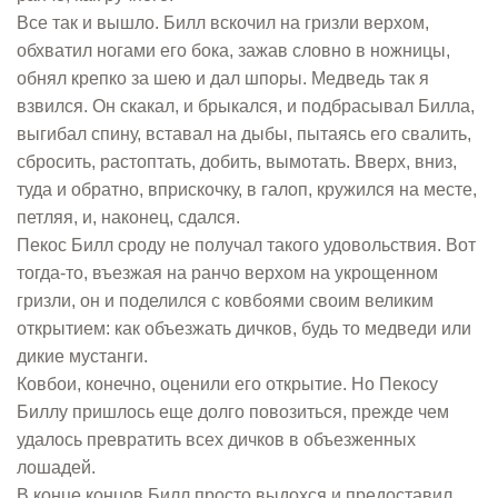
Все так и вышло. Билл вскочил на гризли верхом,
обхватил ногами его бока, зажав словно в ножницы,
обнял крепко за шею и дал шпоры. Медведь так я
взвился. Он скакал, и брыкался, и подбрасывал Билла,
выгибал спину, вставал на дыбы, пытаясь его свалить,
сбросить, растоптать, добить, вымотать. Вверх, вниз,
туда и обратно, вприскочку, в галоп, кружился на месте,
петляя, и, наконец, сдался.
Пекос Билл сроду не получал такого удовольствия. Вот
тогда-то, въезжая на ранчо верхом на укрощенном
гризли, он и поделился с ковбоями своим великим
открытием: как объезжать дичков, будь то медведи или
дикие мустанги.
Ковбои, конечно, оценили его открытие. Но Пекосу
Биллу пришлось еще долго повозиться, прежде чем
удалось превратить всех дичков в объезженных
лошадей.
В конце концов Билл просто выдохся и предоставил