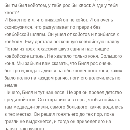
бы ты был койотом, у тебя рос бы хвост. А где у тебя
хвост?
И Билл понял, что никакой он не койот. И он очень
сконфузился, что разгуливает по прерии без
ковбойской шляпы. Он ушел от койотов и прибился к
ковбоям. Ему достали роскошную ковбойскую шляпу.
Потом из трех техасских шкур сшили настоящие
ковбойские штаны. Не хватало только коня. Большого
коня. Мы забыли вам сказать, что Билл рос очень
быстро и, когда садился на обыкновенного коня, каких
было полно на каждом ранчо, ноги его волочились по
земле.
Ничего, Билл и тут нашелся. Не зря он провел детство
среди койотов. Он отправился в горы, чтобы поймать
там медведя-гризли, самого большого, какие водились
в тех местах. Он решил гонять его до тех пор, пока
гризли не выдохнется, и тогда он приведет его на
ранчо, как ручного.