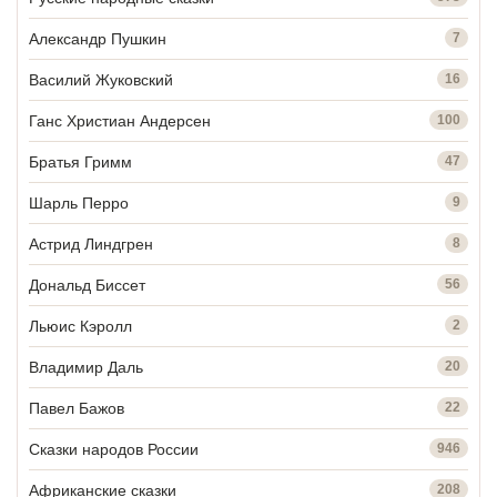
Александр Пушкин
7
Василий Жуковский
16
Ганс Христиан Андерсен
100
Братья Гримм
47
Шарль Перро
9
Астрид Линдгрен
8
Дональд Биссет
56
Льюис Кэролл
2
Владимир Даль
20
Павел Бажов
22
Сказки народов России
946
Африканские сказки
208