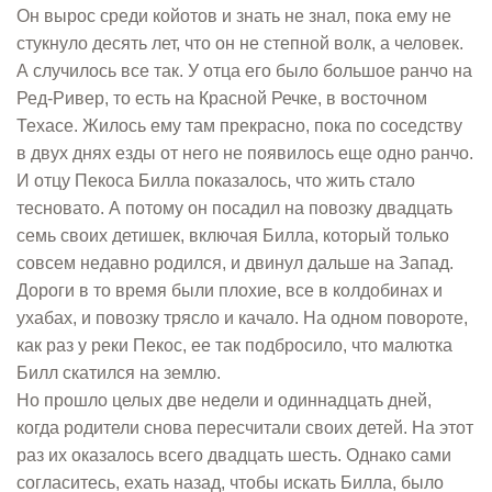
Он вырос среди койотов и знать не знал, пока ему не
стукнуло десять лет, что он не степной волк, а человек.
А случилось все так. У отца его было большое ранчо на
Ред-Ривер, то есть на Красной Речке, в восточном
Техасе. Жилось ему там прекрасно, пока по соседству
в двух днях езды от него не появилось еще одно ранчо.
И отцу Пекоса Билла показалось, что жить стало
тесновато. А потому он посадил на повозку двадцать
семь своих детишек, включая Билла, который только
совсем недавно родился, и двинул дальше на Запад.
Дороги в то время были плохие, все в колдобинах и
ухабах, и повозку трясло и качало. На одном повороте,
как раз у реки Пекос, ее так подбросило, что малютка
Билл скатился на землю.
Но прошло целых две недели и одиннадцать дней,
когда родители снова пересчитали своих детей. На этот
раз их оказалось всего двадцать шесть. Однако сами
согласитесь, ехать назад, чтобы искать Билла, было