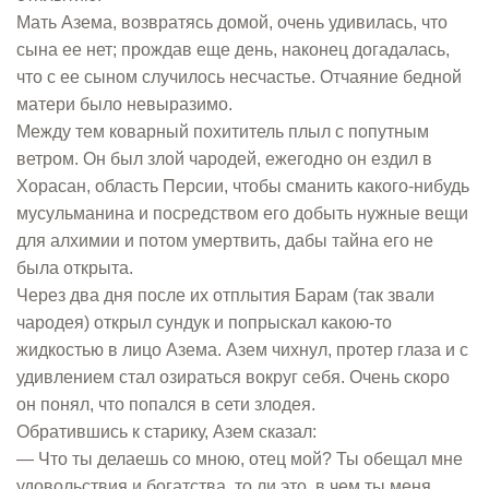
Мать Азема, возвратясь домой, очень удивилась, что
сына ее нет; прождав еще день, наконец догадалась,
что с ее сыном случилось несчастье. Отчаяние бедной
матери было невыразимо.
Между тем коварный похититель плыл с попутным
ветром. Он был злой чародей, ежегодно он ездил в
Хорасан, область Персии, чтобы сманить какого-нибудь
мусульманина и посредством его добыть нужные вещи
для алхимии и потом умертвить, дабы тайна его не
была открыта.
Через два дня после их отплытия Барам (так звали
чародея) открыл сундук и попрыскал какою-то
жидкостью в лицо Азема. Азем чихнул, протер глаза и с
удивлением стал озираться вокруг себя. Очень скоро
он понял, что попался в сети злодея.
Обратившись к старику, Азем сказал:
— Что ты делаешь со мною, отец мой? Ты обещал мне
удовольствия и богатства, то ли это, в чем ты меня