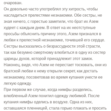
очарован.
Он довольно часто употреблял эту хитрость, чтобы
насладиться прелестями незнакомки. Обе сестры, не
зная ничего, с горестью заметили, что брат их Азем
худеет с каждым днем. В ответ на их неотступные
просьбы объяснить причину этого, Азем признался в
любви к прелестной незнакомке, точившей его сердце.
Сестры высказались о безрассудности этой страсти,
так как безумно смертному влюбиться в одну из сестер
царицы духов, которой принадлежит этот замок.
Наконец, видя, что Азем не перестает тосковать, они из
братской любви к нему открыли секрет, как достать
незнакомку, посоветовав во время купания унести ее
легкую одежду.
При первом же случае, когда нимфы разделись,
влюбленный Азем похитил одежду любимой. После
купания нимфы оделись в воздухе. Одна из них,
оставшаяся пленницей, стала горько плакать и просить