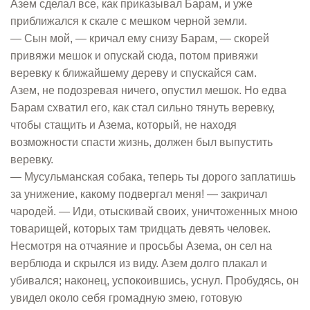
Азем сделал все, как приказывал Барам, и уже
приближался к скале с мешком черной земли.
— Сын мой, — кричал ему снизу Барам, — скорей
привяжи мешок и опускай сюда, потом привяжи
веревку к ближайшему дереву и спускайся сам.
Азем, не подозревая ничего, опустил мешок. Но едва
Барам схватил его, как стал сильно тянуть веревку,
чтобы стащить и Азема, который, не находя
возможности спасти жизнь, должен был выпустить
веревку.
— Мусульманская собака, теперь ты дорого заплатишь
за унижение, какому подвергал меня! — закричал
чародей. — Иди, отыскивай своих, уничтоженных мною
товарищей, которых там тридцать девять человек.
Несмотря на отчаяние и просьбы Азема, он сел на
верблюда и скрылся из виду. Азем долго плакал и
убивался; наконец, успокоившись, уснул. Пробудясь, он
увидел около себя громадную змею, готовую