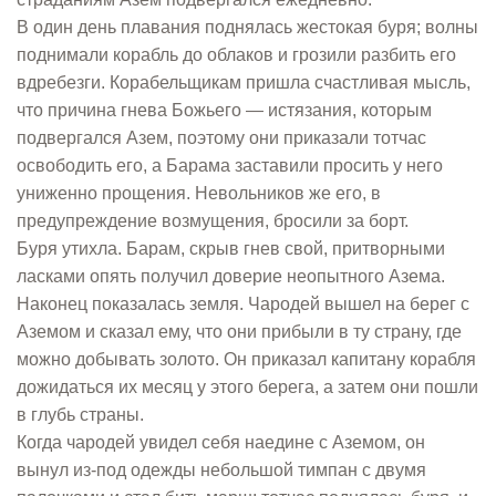
В один день плавания поднялась жестокая буря; волны
поднимали корабль до облаков и грозили разбить его
вдребезги. Корабельщикам пришла счастливая мысль,
что причина гнева Божьего — истязания, которым
подвергался Азем, поэтому они приказали тотчас
освободить его, а Барама заставили просить у него
униженно прощения. Невольников же его, в
предупреждение возмущения, бросили за борт.
Буря утихла. Барам, скрыв гнев свой, притворными
ласками опять получил доверие неопытного Азема.
Наконец показалась земля. Чародей вышел на берег с
Аземом и сказал ему, что они прибыли в ту страну, где
можно добывать золото. Он приказал капитану корабля
дожидаться их месяц у этого берега, а затем они пошли
в глубь страны.
Когда чародей увидел себя наедине с Аземом, он
вынул из-под одежды небольшой тимпан с двумя