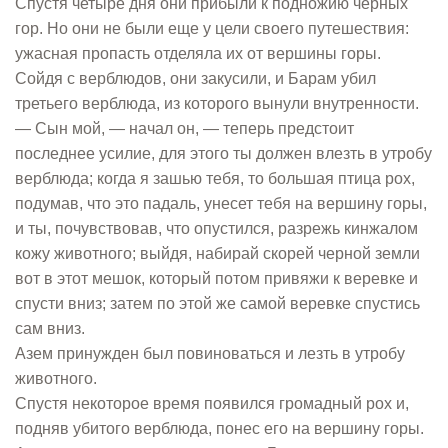
Спустя четыре дня они прибыли к подножию черных
гор. Но они не были еще у цели своего путешествия:
ужасная пропасть отделяла их от вершины горы.
Сойдя с верблюдов, они закусили, и Барам убил
третьего верблюда, из которого вынули внутренности.
— Сын мой, — начал он, — теперь предстоит
последнее усилие, для этого ты должен влезть в утробу
верблюда; когда я зашью тебя, то большая птица рох,
подумав, что это падаль, унесет тебя на вершину горы,
и ты, почувствовав, что опустился, разрежь кинжалом
кожу животного; выйдя, набирай скорей черной земли
вот в этот мешок, который потом привяжи к веревке и
спусти вниз; затем по этой же самой веревке спустись
сам вниз.
Азем принужден был повиноваться и лезть в утробу
животного.
Спустя некоторое время появился громадный рох и,
подняв убитого верблюда, понес его на вершину горы.