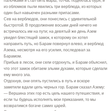
палочками и стал бить марш; тотчас поднялась буря, и
из обломков пыли явились три верблюда, из которых
один был навьючен разными припасами.
Сев на верблюдов, они понеслись с удивительной
быстротой. В продолжение восьми дней ничего не
встречалось им на пути; на девятый же день Азем
увидел блестящий замок, к которому он хотел
направить путь, но Барам повернул влево, и верблюд
Азема, несмотря на его усилия, последовал за
Барамом.
Прибыв в лесок, они сели отдохнуть, и Барам объяснил,
что этот замок обитаем злыми духами, которые сделали
ему много зла.
Отдохнув, они опять пустились в путь и вскоре
заметили вдали цепь черных гор. Барам сказал Азему:
— Вершина этих гор есть цель нашего путешествия, и
если ты будешь исполнять мои приказания, то мы
возвратимся богаче самих царей.