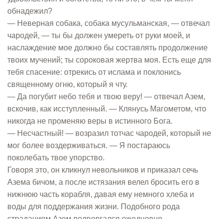
обнадежил?
— Неверная собака, собака мусульманская, — отвечал
чародей, — ты бы должен умереть от руки моей, и
наслаждение мое должно бы составлять продолжение
твоих мучений; ты сороковая жертва моя. Есть еще для
тебя спасение: отрекись от ислама и поклонись
священному огню, который я чту.
— Да погубит небо тебя и твою веру! — отвечал Азем,
вскочив, как исступленный. — Клянусь Магометом, что
никогда не променяю веры в истинного Бога.
— Несчастный! — возразил тотчас чародей, который не
мог более воздерживаться. — Я постараюсь
поколебать твое упорство.
Говоря это, он кликнул невольников и приказал сечь
Азема бичом, а после истязания велел бросить его в
нижнюю часть корабля, давая ему немного хлеба и
воды для поддержания жизни. Подобного рода
страданиям Азем подвергался ежедневно.