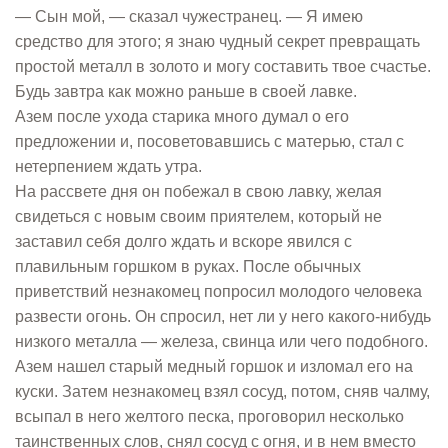
— Сын мой, — сказал чужестранец. — Я имею
средство для этого; я знаю чудный секрет превращать
простой металл в золото и могу составить твое счастье.
Будь завтра как можно раньше в своей лавке.
Азем после ухода старика много думал о его
предложении и, посоветовавшись с матерью, стал с
нетерпением ждать утра.
На рассвете дня он побежал в свою лавку, желая
свидеться с новым своим приятелем, который не
заставил себя долго ждать и вскоре явился с
плавильным горшком в руках. После обычных
приветствий незнакомец попросил молодого человека
развести огонь. Он спросил, нет ли у него какого-нибудь
низкого металла — железа, свинца или чего подобного.
Азем нашел старый медный горшок и изломал его на
куски. Затем незнакомец взял сосуд, потом, сняв чалму,
всыпал в него желтого песка, проговорил несколько
таинственных слов, снял сосуд с огня, и в нем вместо