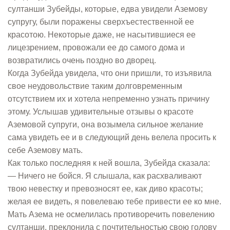
султанши Зубейды, которые, едва увидели Аземову
супругу, были поражены сверхъестественной ее
красотою. Некоторые даже, не насытившиеся ее
лицезрением, провожали ее до самого дома и
возвратились очень поздно во дворец.
Когда Зубейда увидела, что они пришли, то изъявила
свое неудовольствие таким долговременным
отсутствием их и хотела непременно узнать причину
этому. Услышав удивительные отзывы о красоте
Аземовой супруги, она возымела сильное желание
сама увидеть ее и в следующий день велела просить к
себе Аземову мать.
Как только последняя к ней вошла, Зубейда сказала:
— Ничего не бойся. Я слышала, как расхваливают
твою невестку и превозносят ее, как диво красоты;
желая ее видеть, я повелеваю тебе привести ее ко мне.
Мать Азема не осмелилась противоречить повелению
султанши, преклонила с почтительностью свою голову