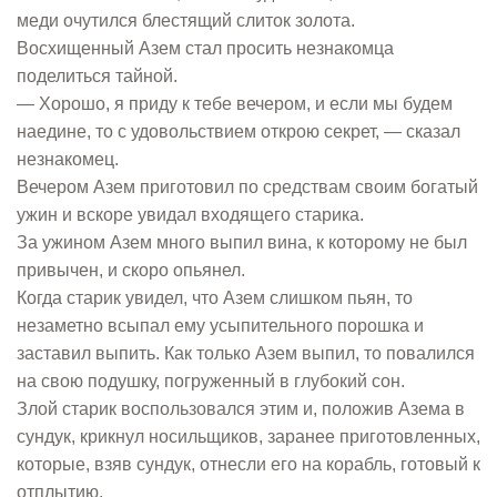
меди очутился блестящий слиток золота.
Восхищенный Азем стал просить незнакомца
поделиться тайной.
— Хорошо, я приду к тебе вечером, и если мы будем
наедине, то с удовольствием открою секрет, — сказал
незнакомец.
Вечером Азем приготовил по средствам своим богатый
ужин и вскоре увидал входящего старика.
За ужином Азем много выпил вина, к которому не был
привычен, и скоро опьянел.
Когда старик увидел, что Азем слишком пьян, то
незаметно всыпал ему усыпительного порошка и
заставил выпить. Как только Азем выпил, то повалился
на свою подушку, погруженный в глубокий сон.
Злой старик воспользовался этим и, положив Азема в
сундук, крикнул носильщиков, заранее приготовленных,
которые, взяв сундук, отнесли его на корабль, готовый к
отплытию.