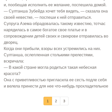
и, пообещав исполнить ее желание, поспешила домой.
— Султанша Зубейда хочет тебя видеть, — сказала она
своей невестке, — поспеши к ней отправиться.
Супруга Азема обрадовалась такому известию, тотчас
нарядилась в самое богатое свое платье и в
сопровождении детей своих и свекрови отправилась во
дворец.
Когда они прибыли, взоры всех устремились на них.
Султанша, ослепленная столькими прелестями,
вскричала:
— В какой стране могла родиться такая небесная
красота?
Она с приветливостью пригласила ее сесть подле себя
и велела принести для нее что-нибудь прохладительное
1
2
3