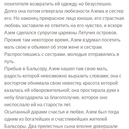
похитителя возвратить ей одежду, но безуспешно.
Долго она потом отвергала любезности Азема и сестер
его. Но наконец прекрасное лицо юноши, его страстная
любовь заставили ее ответить на его чувство, и вскоре
Азем сделался супругом царевны Летучих островов.
Прожив там некоторое время, Азем вздумал посетить
мать свою и объявил об этом жене и сестрам.
Распростившись с сестрами, молодые отправились в
путь.
Прибыв в Бальсору, Азем нашел там свою мать,
радость которой невозможно выразить словами; она с
восторгом обнимала свою невестку, красота которой
казалась ей обворожительной; она простирала руки к
небу благодарила за благополучие, которое оно
ниспослало ей на старости лет.
Осыпанный дарами счастья и любви, Азем был тогда
одним из богатейших и счастливейших жителей
Бальсоры. Два прелестных сына вполне довершали