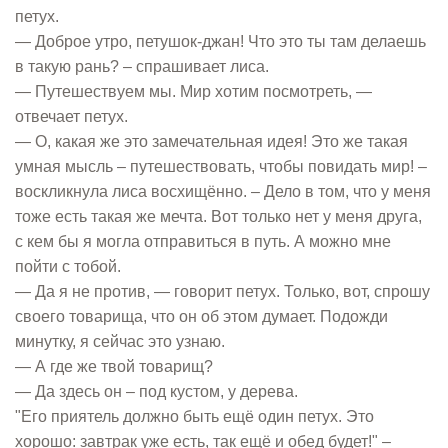
петух.
— Доброе утро, петушок-джан! Что это ты там делаешь
в такую рань? – спрашивает лиса.
— Путешествуем мы. Мир хотим посмотреть, —
отвечает петух.
— О, какая же это замечательная идея! Это же такая
умная мысль – путешествовать, чтобы повидать мир! –
воскликнула лиса восхищённо. – Дело в том, что у меня
тоже есть такая же мечта. Вот только нет у меня друга,
с кем бы я могла отправиться в путь. А можно мне
пойти с тобой.
— Да я не против, — говорит петух. Только, вот, спрошу
своего товарища, что он об этом думает. Подожди
минутку, я сейчас это узнаю.
— А где же твой товарищ?
— Да здесь он – под кустом, у дерева.
"Его приятель должно быть ещё один петух. Это
хорошо: завтрак уже есть, так ещё и обед будет!" –