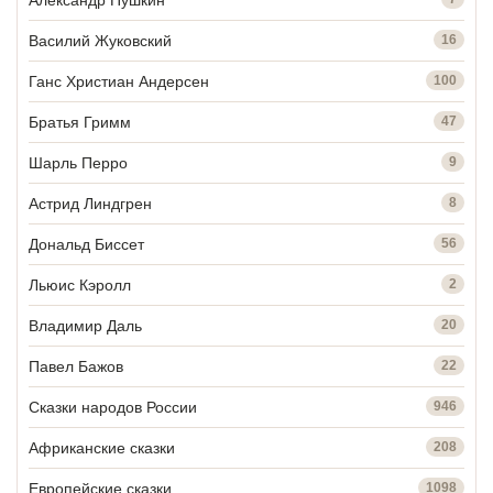
Василий Жуковский
16
Ганс Христиан Андерсен
100
Братья Гримм
47
Шарль Перро
9
Астрид Линдгрен
8
Дональд Биссет
56
Льюис Кэролл
2
Владимир Даль
20
Павел Бажов
22
Сказки народов России
946
Африканские сказки
208
Европейские сказки
1098