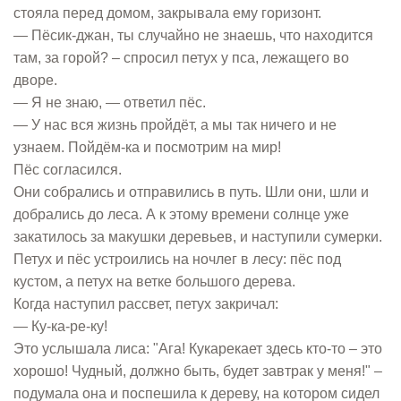
стояла перед домом, закрывала ему горизонт.
— Пёсик-джан, ты случайно не знаешь, что находится
там, за горой? – спросил петух у пса, лежащего во
дворе.
— Я не знаю, — ответил пёс.
— У нас вся жизнь пройдёт, а мы так ничего и не
узнаем. Пойдём-ка и посмотрим на мир!
Пёс согласился.
Они собрались и отправились в путь. Шли они, шли и
добрались до леса. А к этому времени солнце уже
закатилось за макушки деревьев, и наступили сумерки.
Петух и пёс устроились на ночлег в лесу: пёс под
кустом, а петух на ветке большого дерева.
Когда наступил рассвет, петух закричал:
— Ку-ка-ре-ку!
Это услышала лиса: "Ага! Кукарекает здесь кто-то – это
хорошо! Чудный, должно быть, будет завтрак у меня!" –
подумала она и поспешила к дереву, на котором сидел