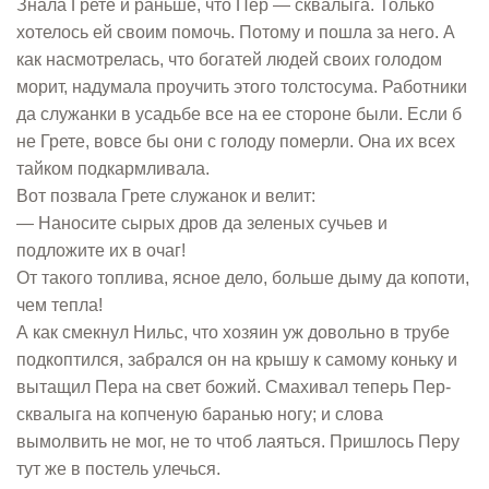
Знала Грете и раньше, что Пер — сквалыга. Только
хотелось ей своим помочь. Потому и пошла за него. А
как насмотрелась, что богатей людей своих голодом
морит, надумала проучить этого толстосума. Работники
да служанки в усадьбе все на ее стороне были. Если б
не Грете, вовсе бы они с голоду померли. Она их всех
тайком подкармливала.
Вот позвала Грете служанок и велит:
— Наносите сырых дров да зеленых сучьев и
подложите их в очаг!
От такого топлива, ясное дело, больше дыму да копоти,
чем тепла!
А как смекнул Нильс, что хозяин уж довольно в трубе
подкоптился, забрался он на крышу к самому коньку и
вытащил Пера на свет божий. Смахивал теперь Пер-
сквалыга на копченую баранью ногу; и слова
вымолвить не мог, не то чтоб лаяться. Пришлось Перу
тут же в постель улечься.