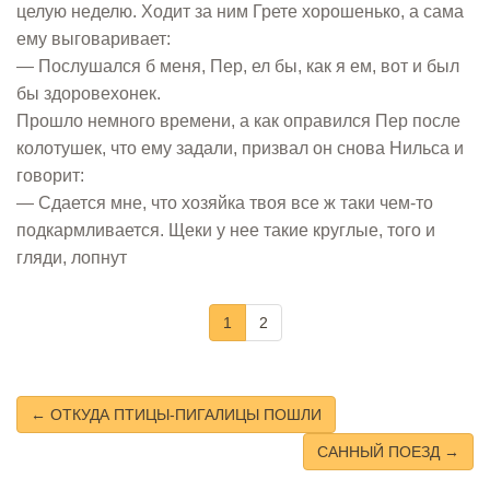
целую неделю. Ходит за ним Грете хорошенько, а сама
ему выговаривает:
— Послушался б меня, Пер, ел бы, как я ем, вот и был
бы здоровехонек.
Прошло немного времени, а как оправился Пер после
колотушек, что ему задали, призвал он снова Нильса и
говорит:
— Сдается мне, что хозяйка твоя все ж таки чем-то
подкармливается. Щеки у нее такие круглые, того и
гляди, лопнут
1
2
← ОТКУДА ПТИЦЫ-ПИГАЛИЦЫ ПОШЛИ
САННЫЙ ПОЕЗД →