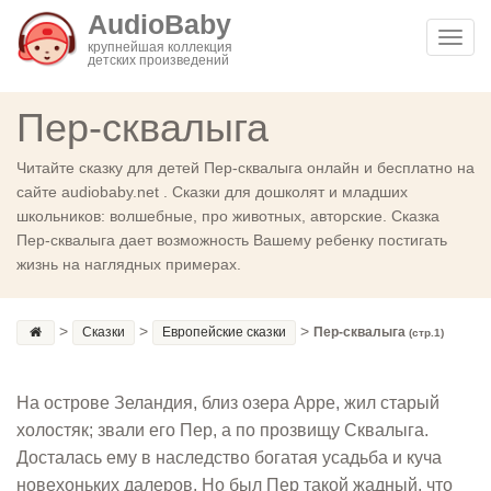
AudioBaby
Toggl
крупнейшая коллекция
детских произведений
navig
Пер-сквалыга
Читайте сказку для детей Пер-сквалыга онлайн и бесплатно на
сайте audiobaby.net . Сказки для дошколят и младших
школьников: волшебные, про животных, авторские. Сказка
Пер-сквалыга дает возможность Вашему ребенку постигать
жизнь на наглядных примерах.
>
>
>
Сказки
Европейские сказки
Пер-сквалыга
(стр.1)
На острове Зеландия, близ озера Арре, жил старый
холостяк; звали его Пер, а по прозвищу Сквалыга.
Досталась ему в наследство богатая усадьба и куча
новехоньких далеров. Но был Пер такой жадный, что