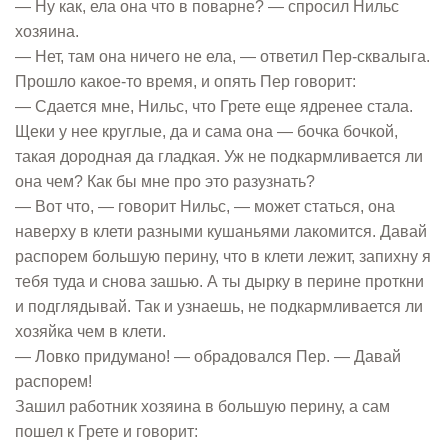
— Ну как, ела она что в поварне? — спросил Нильс
хозяина.
— Нет, там она ничего не ела, — ответил Пер-сквалыга.
Прошло какое-то время, и опять Пер говорит:
— Сдается мне, Нильс, что Грете еще ядренее стала.
Щеки у нее круглые, да и сама она — бочка бочкой,
такая дородная да гладкая. Уж не подкармливается ли
она чем? Как бы мне про это разузнать?
— Вот что, — говорит Нильс, — может статься, она
наверху в клети разными кушаньями лакомится. Давай
распорем большую перину, что в клети лежит, запихну я
тебя туда и снова зашью. А ты дырку в перине проткни
и подглядывай. Так и узнаешь, не подкармливается ли
хозяйка чем в клети.
— Ловко придумано! — обрадовался Пер. — Давай
распорем!
Зашил работник хозяина в большую перину, а сам
пошел к Грете и говорит: