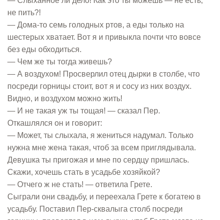
— Слыханное ли дело! Как это ты можешь — не есть,
не пить?!
— Дома-то семь голодных ртов, а еды только на
шестерых хватает. Вот я и привыкла почти что вовсе
без еды обходиться.
— Чем же ты тогда живешь?
— А воздухом! Просверлил отец дырки в столбе, что
посреди горницы стоит, вот я и сосу из них воздух.
Видно, и воздухом можно жить!
— И не такая уж ты тощая! — сказал Пер.
Откашлялся он и говорит:
— Может, ты слыхала, я жениться надумал. Только
нужна мне жена такая, чтоб за всем приглядывала.
Девушка ты пригожая и мне по сердцу пришлась.
Скажи, хочешь стать в усадьбе хозяйкой?
— Отчего ж не стать! — ответила Грете.
Сыграли они свадьбу, и переехала Грете к богатею в
усадьбу. Поставил Пер-сквалыга столб посреди