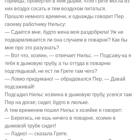
горницы, провертел в нем дырки, чтоб Грете могла из
них воздух сосать и тем воздухом питаться.
Прошло немного времени, и однажды говорит Пер
своему работнику Нильсу:
— Сдается мне, будто жена моя раздобрела! Уж не
подкармливается ли она случаем в поварне? Как бы
мне про это разузнать?
— Вот что, хозяин, — отвечает Нильс. — Подсажу-ка я
тебя в дымовую трубу, а ты оттуда в поварню
подглядывай, не ест ли Грете там чего?
— Ловко придумано! — обрадовался Пер. — Давай
подсаживай!
Подсадил Нильс хозяина в дымовую трубу, уселся там
Пер на доске; сидит, будто в люльке.
А тем временем пошел Нильс к хозяйке и говорит:
— Берегись, не ешь ничего в поварне, хозяин в
дымовой трубе сидит!
— Ладно! — сказала Грете.