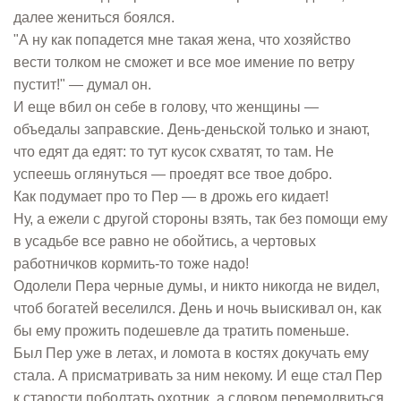
далее жениться боялся.
"А ну как попадется мне такая жена, что хозяйство
вести толком не сможет и все мое имение по ветру
пустит!" — думал он.
И еще вбил он себе в голову, что женщины —
объедалы заправские. День-деньской только и знают,
что едят да едят: то тут кусок схватят, то там. Не
успеешь оглянуться — проедят все твое добро.
Как подумает про то Пер — в дрожь его кидает!
Ну, а ежели с другой стороны взять, так без помощи ему
в усадьбе все равно не обойтись, а чертовых
работничков кормить-то тоже надо!
Одолели Пера черные думы, и никто никогда не видел,
чтоб богатей веселился. День и ночь выискивал он, как
бы ему прожить подешевле да тратить поменьше.
Был Пер уже в летах, и ломота в костях докучать ему
стала. А присматривать за ним некому. И еще стал Пер
к старости поболтать охотник, а словом перемолвиться