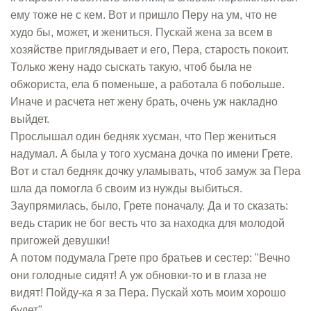
ему тоже не с кем. Вот и пришло Перу на ум, что не
худо бы, может, и жениться. Пускай жена за всем в
хозяйстве приглядывает и его, Пера, старость покоит.
Только жену надо сыскать такую, чтоб была не
обжориста, ела б поменьше, а работала б побольше.
Иначе и расчета нет жену брать, очень уж накладно
выйдет.
Прослышал один бедняк хусман, что Пер жениться
надумал. А была у того хусмана дочка по имени Грете.
Вот и стал бедняк дочку уламывать, чтоб замуж за Пера
шла да помогла б своим из нужды выбиться.
Заупрямилась, было, Грете поначалу. Да и то сказать:
ведь старик не бог весть что за находка для молодой
пригожей девушки!
А потом подумала Грете про братьев и сестер: "Вечно
они голодные сидят! А уж обновки-то и в глаза не
видят! Пойду-ка я за Пера. Пускай хоть моим хорошо
будет".