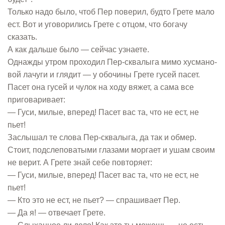
Только надо было, чтоб Пер поверил, будто Грете мало
ест. Вот и уговорились Грете с отцом, что богачу
сказать.
А как дальше было — сейчас узнаете.
Однажды утром проходил Пер-сквалыга мимо хусмано-
вой лачуги и глядит — у обочины Грете гусей пасет.
Пасет она гусей и чулок на ходу вяжет, а сама все
приговаривает:
— Гуси, милые, вперед! Пасет вас та, что не ест, не
пьет!
Заслышал те слова Пер-сквалыга, да так и обмер.
Стоит, подслеповатыми глазами моргает и ушам своим
не верит. А Грете знай себе повторяет:
— Гуси, милые, вперед! Пасет вас та, что не ест, не
пьет!
— Кто это не ест, не пьет? — спрашивает Пер.
— Да я! — отвечает Грете.