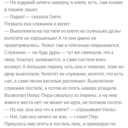
— Не вздумай ничего наверху, в клети, есть, там хозяин
в перине зашит.
— Ладно! — сказала Грете.
Позвала она служанок и велит:
— Выволоките-ка постели из клети на солнышко да вы
колотите их хорошенько! А то они давно не
проветривались. Лежат там и плесенью покрываются.
Служанки — не будь дуры — тут же смекнули, что к
чему. Хохочут, заливаются, а сами постели вниз
волокут. А большую перину, хоть она и тяжелая, тоже во
двор выволокли. Колотят ее служанки, колотят, что есть
сил, а сами песни веселые распевают. Выколотили
служанки постели, а потом их опять наверх втащили.
Вызволил Нильс Пера-сквалыгу из перины, а на нем
живого места нет: не может ни идти, ни ползком ползти.
— Ну как, ела она что в клети? — спрашивает Нильс.
— Нет, там она ничего не ела, — стонет Пер.
Пришлось ему опять в постель лечь, и прохворал он