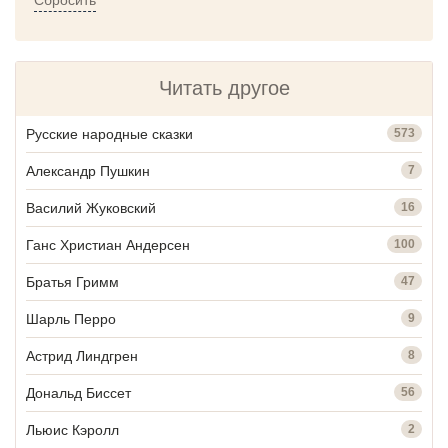
Читать другое
Русские народные сказки
573
Александр Пушкин
7
Василий Жуковский
16
Ганс Христиан Андерсен
100
Братья Гримм
47
Шарль Перро
9
Астрид Линдгрен
8
Дональд Биссет
56
Льюис Кэролл
2