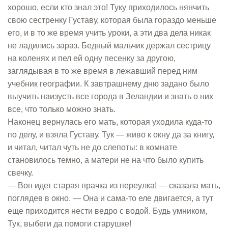
хорошо, если кто знал это! Туку приходилось нянчить
свою сестренку Густаву, которая была гораздо меньше
его, и в то же время учить уроки, а эти два дела никак
не ладились зараз. Бедный мальчик держал сестрицу
на коленях и пел ей одну песенку за другою,
заглядывая в то же время в лежавший перед ним
учебник географии. К завтрашнему дню задано было
выучить наизусть все города в Зеландии и знать о них
все, что только можно знать.
Наконец вернулась его мать, которая уходила куда-то
по делу, и взяла Густаву. Тук — живо к окну да за книгу,
и читал, читал чуть не до слепоты: в комнате
становилось темно, а матери не на что было купить
свечку.
— Вон идет старая прачка из переулка! — сказала мать,
поглядев в окно. — Она и сама-то еле двигается, а тут
еще приходится нести ведро с водой. Будь умником,
Тук, выбеги да помоги старушке!