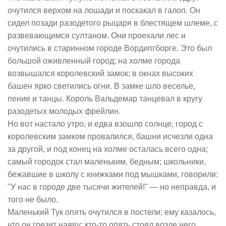
очутился верхом на лошади и поскакал в галоп. Он
сидел позади разодетого рыцаря в блестящем шлеме, с
развевающимся султаном. Они проехали лес и
очутились в старинном городе Вордипгборге. Это был
большой оживленный город; на холме города
возвышался королевский замок; в окнах высоких
башен ярко светились огни. В замке шло веселье,
пение и танцы. Король Вальдемар танцевал в кругу
разодетых молодых фрейлин.
Но вот настало утро, и едва взошло солнце, город с
королевским замком провалился, башни исчезли одна
за другой, и под конец на холме осталась всего одна;
самый городок стал маленьким, бедным; школьники,
бежавшие в школу с книжками под мышками, говорили:
"У нас в городе две тысячи жителей!" — но неправда, и
того не было.
Маленький Тук опять очутился в постели; ему казалось,
что он грезит наяву; кто-то опять стоял возле него.