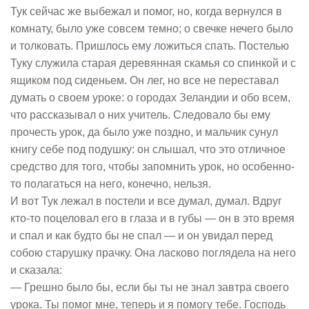
Тук сейчас же выбежал и помог, но, когда вернулся в
комнату, было уже совсем темно; о свечке нечего было
и толковать. Пришлось ему ложиться спать. Постелью
Туку служила старая деревянная скамья со спинкой и с
ящиком под сиденьем. Он лег, но все не переставал
думать о своем уроке: о городах Зеландии и обо всем,
что рассказывал о них учитель. Следовало бы ему
прочесть урок, да было уже поздно, и мальчик сунул
книгу себе под подушку: он слышал, что это отличное
средство для того, чтобы запомнить урок, но особенно-
то полагаться на него, конечно, нельзя.
И вот Тук лежал в постели и все думал, думал. Вдруг
кто-то поцеловал его в глаза и в губы — он в это время
и спал и как будто бы не спал — и он увидал перед
собою старушку прачку. Она ласково поглядела на него
и сказала:
— Грешно было бы, если бы ты не знал завтра своего
урока. Ты помог мне, теперь и я помогу тебе. Господь