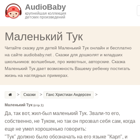
AudioBaby
крупнейшая коллекция
детских произведений
Маленький Тук
Читайте сказку для детей Маленький Тук онлайн и бесплатно
на сайте audiobaby.net . Сказки для дошколят и младших
школьников: волшебные, про животных, авторские. Сказка
Маленький Тук дает возможность Вашему ребенку постигать
жизнь на наглядных примерах.
>
>
>
Сказки
Ганс Христиан Андерсен
Маленький Тук
(стр.1)
Да, так вот, жил-был маленький Тук. Звали-то его,
собственно, не Туком, но так он прозвал себя сам, когда
еще не умел хорошенько говорить:
"Тук" должно было обозначать на его языке "Карл", и