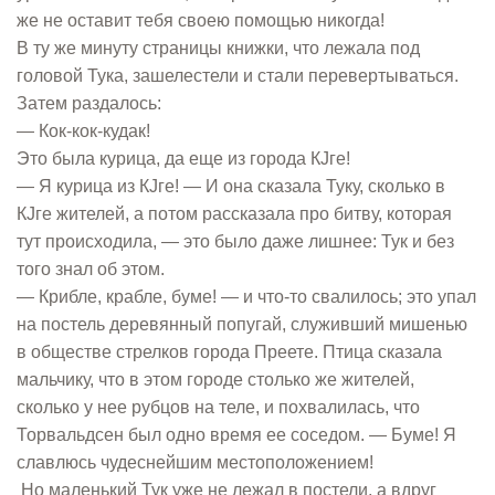
же не оставит тебя своею помощью никогда!
В ту же минуту страницы книжки, что лежала под
головой Тука, зашелестели и стали перевертываться.
Затем раздалось:
— Кок-кок-кудак!
Это была курица, да еще из города КЈге!
— Я курица из КЈге! — И она сказала Туку, сколько в
КЈге жителей, а потом рассказала про битву, которая
тут происходила, — это было даже лишнее: Тук и без
того знал об этом.
— Крибле, крабле, буме! — и что-то свалилось; это упал
на постель деревянный попугай, служивший мишенью
в обществе стрелков города Преете. Птица сказала
мальчику, что в этом городе столько же жителей,
сколько у нее рубцов на теле, и похвалилась, что
Торвальдсен был одно время ее соседом. — Буме! Я
славлюсь чудеснейшим местоположением!
Но маленький Тук уже не лежал в постели, а вдруг