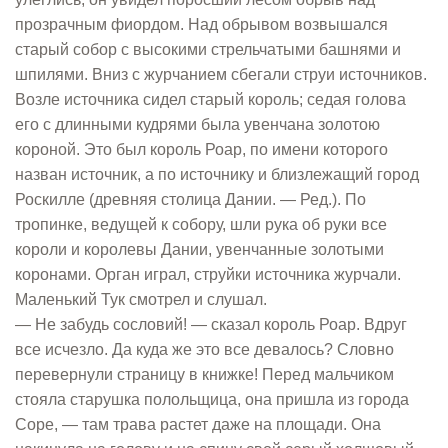
прозрачным фиордом. Над обрывом возвышался
старый собор с высокими стрельчатыми башнями и
шпилями. Вниз с журчанием сбегали струи источников.
Возле источника сидел старый король; седая голова
его с длинными кудрями была увенчана золотою
короной. Это был король Роар, по имени которого
назван источник, а по источнику и близлежащий город
Роскилле (древняя столица Дании. — Ред.). По
тропинке, ведущей к собору, шли рука об руки все
короли и королевы Дании, увенчанные золотыми
коронами. Орган играл, струйки источника журчали.
Маленький Тук смотрел и слушал.
— Не забудь сословий! — сказал король Роар. Вдруг
все исчезло. Да куда же это все девалось? Словно
перевернули страницу в книжке! Перед мальчиком
стояла старушка полольщица, она пришла из города
Соре, — там трава растет даже на площади. Она