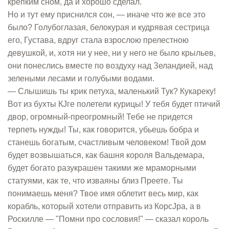
крепким сном, да и хорошо сделал.
Но и тут ему приснился сон, — иначе что же все это
было? Голубоглазая, белокурая и кудрявая сестрица
его, Густава, вдруг стала взрослою прелестною
девушкой, и, хотя ни у нее, ни у него не было крыльев,
они понеслись вместе по воздуху над Зеландией, над
зелеными лесами и голубыми водами.
— Слышишь ты крик петуха, маленький Тук? Кукареку!
Вот из бухты КЈге полетели курицы! У тебя будет птичий
двор, огромный-преогромный! Тебе не придется
терпеть нужды! Ты, как говорится, убьешь бобра и
станешь богатым, счастливым человеком! Твой дом
будет возвышаться, как башня короля Вальдемара,
будет богато разукрашен такими же мраморными
статуями, как те, что изваяны близ Преете. Ты
понимаешь меня? Твое имя облетит весь мир, как
корабль, который хотели отправить из КорсЈра, а в
Роскилле — "Помни про сословия!" — сказал король