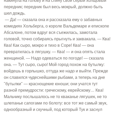
накинула на голову и на спину свой серый холщовый
передник; передник был весь мокрый, должно быть
шел дождь.
— Да! — сказала она и рассказала ему о забавных
комедиях Хольберга, о короле Вальдемаре и епископе
Абсалоне, потом вдруг вся съежилась, замотала
головой, точно собираясь прыгнуть и заквакала. — Ква!
Ква! Как сыро, мокро и тихо в Соре! Ква! — она
превратилась в лягушку. — Ква! — и она опять стала
женщиной. — Надо одеваться по погоде! — сказала
она. — Тут сыро, сыро! Мой город похож на бутылку:
войдешь в горлышко, оттуда же надо и выйти. Прежде
он славился чудеснейшими рыбами, а теперь на дне
"бутылки" — краснощекие юноши; они учатся тут
разной премудрости: греческому, еврейскому… Ква!
Мальчику послышалось не то кваканье лягушек, не то
шлепанье сапогами по болоту: все тот же самый звук,
однообразный и скучный, под который Тук и заснул