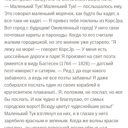
— Маленький Тук! Маленький Тук! — послышалось ему.
Это говорил маленький морячок, как будто бы кадет, а
все-таки не кадет. — Я привез тебе поклоны из КорсЈра.
Вот город с будущим! Оживленный город! У него свои
почтовые кареты и пароходы. Когда-то его считали
жалким городишкой, но это мнение уже устарело. "Я
лежу на море! — говорит КорсЈр. — У меня есть
шоссейные дороги и парк! Я произвел на свет поэта
(имеется в виду Баггесен (1764 — 1826) — датский
поэт-юморист и сатирик. — Ред.), да еще какого
забавного, а ведь не все поэты забавны! Я даже
собирался послать один из своих кораблей в
кругосветное плаванье!.. Я, положим, не послал, но мог
бы послать. И как чудно я благоухаю, от самых
городских ворот! Всюду цветут чудеснейшие розы!"
Маленький Тук взглянул на них, и в глазах у него
зарябило красным и зеленым. Когда же волны красок
улеглись, он увидел поросший лесом обрыв над