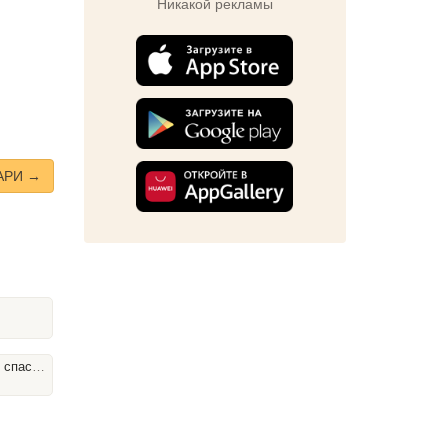
Никакой рекламы
АРИ →
спасли