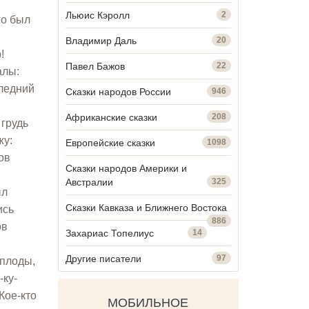
Льюис Кэролл
2
го был
Владимир Даль
20
!
Павел Бажов
22
алы:
следний
Сказки народов России
946
Африканские сказки
208
 грудь
жу:
Европейские сказки
1098
ов
Сказки народов Америки и
Австралии
325
ыл
Сказки Кавказа и Ближнего Востока
ись
886
ов
Захариас Топелиус
14
Другие писатели
97
 плоды,
-ку-
Кое-кто
МОБИЛЬНОЕ