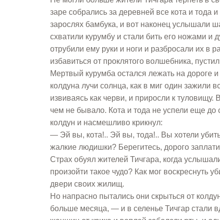
заре собрались за деревней все кота и тода и
зарослях бамбука, и вот наконец услышали ша
схватили курумбу и стали бить его ножами и 
отрубили ему руки и ноги и разбросали их в 
избавиться от проклятого волшебника, пустили
Мертвый курумба остался лежать на дороге и 
колдуна лучи солнца, как в миг один зажили в
извиваясь как черви, и приросли к туловищу. 
чем не бывало. Кота и тода не успели еще до
колдун и насмешливо крикнул:
— Эй вы, кота!.. Эй вы, тода!.. Вы хотели уби
жалкие людишки? Берегитесь, дорого заплат
Страх обуял жителей Тичгара, когда услышали
произойти такое чудо? Как мог воскреснуть у
двери своих жилищ.
Но напрасно пытались они скрыться от колду
больше месяца, — и в селенье Тичгар стали вд