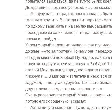
попытался выбраться, да пе тут-то было: креп
Дождавшись, пока все успокоились, он сказал
— Я научу вас, птицы, как нам отсюда выбрат
головы открутить. Вы тогда притворитесь мер
по одному вынимать и на землю выбрасывать. В
последнюю из сетки вынет, я тогда пискну, а в
время и пройдет…
Утром старый садовник вышел в сад и увидел, 
дохлые. «Что за притча? Почему они передохл
сегодня мясной похлебки! Ну, ладно, дай-ка я
попугая за другим, считая вслух: «Раз! Два! Т
старый Мочаль вынул предпоследнего попугая 
пискнул и… В миг один взлетела в небо вся огр
задумал, — попугай-курумба. Так часто бывает 
других лечит, всегда голова в коросте… »
Очень рассердился старый Мочаль, поняв, что
потряс его хорошенько и сказал:
— Ах ты пичуга скверная! Ну, погоди, ты-то у