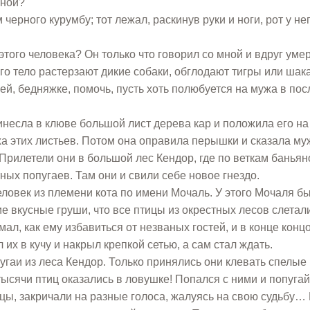
мной?
черного курумбу; тот лежал, раскинув руки и ноги, рот у не
того человека? Он только что говорил со мной и вдруг умер
го тело растерзают дикие собаки, обглодают тигры или шак
 ей, бедняжке, помочь, пусть хоть полюбуется на мужа в по
инесла в клюве большой лист дерева кар и положила его на
ха этих листьев. Потом она оправила перышки и сказала му
 Прилетели они в большой лес Кендор, где по веткам баньян
ых попугаев. Там они и свили себе новое гнездо.
еловек из племени кота по имени Мочаль. У этого Мочаля б
ие вкусные груши, что все птицы из окрестных лесов слетал
ал, как ему избавиться от незваных гостей, и в конце конц
 их в кучу и накрыл крепкой сетью, а сам стал ждать.
угаи из леса Кендор. Только принялись они клевать спелые
тысячи птиц оказались в ловушке! Попался с ними и попугай
цы, закричали на разные голоса, жалуясь на свою судьбу… 