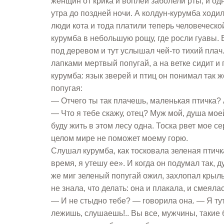
женщин от крика и воплей заболели рты, и о
утра до поздней ночи. А колдун-курумба ходил
люди кота и тода платили теперь человеческ
курумба в небольшую рощу, где росли гуавы.
под деревом и тут услышал чей-то тихий плач
лапками мертвый попугай, а на ветке сидит и
курумба: язык зверей и птиц он понимал так 
попугая:
— Отчего ты так плачешь, маленькая птичка? 
— Что я тебе скажу, отец? Муж мой, душа моей 
буду жить в этом лесу одна. Тоска рвет мое се
целом мире не поможет моему горю.
Слушал курумба, как тосковала зеленая птичка
время, я утешу ее». И когда он подумал так, 
же миг зеленый попугай ожил, захлопал крыль
не знала, что делать: она и плакала, и смеяла
— И не стыдно тебе? — говорила она. — Я тут
лежишь, слушаешь!.. Вы все, мужчины, такие