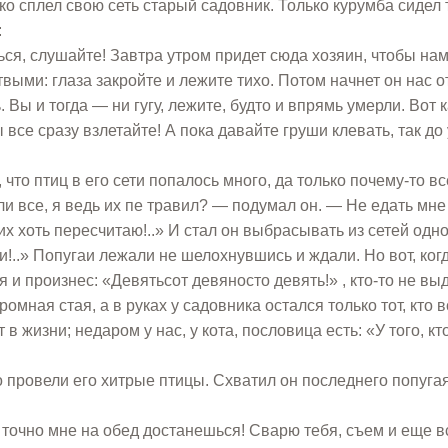
ко сплел свою сеть старый садовник. Только курумба сидел 
:
ься, слушайте! Завтра утром придет сюда хозяин, чтобы на
твыми: глаза закройте и лежите тихо. Потом начнет он нас 
ы и тогда — ни гугу, лежите, будто и впрямь умерли. Вот к
ы все сразу взлетайте! А пока давайте груши клевать, так до
что птиц в его сети попалось много, да только почему-то вс
и все, я ведь их пе травил? — подумал он. — Не едать мне
 их хоть пересчитаю!..» И стал он выбрасывать из сетей одн
ри!..» Попугаи лежали не шелохнувшись и ждали. Но вот, ког
и произнес: «Девятьсот девяносто девять!» , кто-то не вы
омная стая, а в руках у садовника остался только тот, кто в
в жизни; недаром у нас, у кота, пословица есть: «У того, кт
 провели его хитрые птицы. Схватил он последнего попугая
ж точно мне на обед достанешься! Сварю тебя, съем и еще в