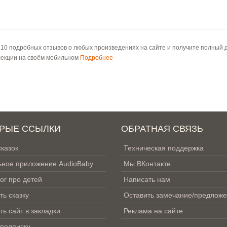
 10 подробных отзывов о любых произведениях на сайте и получите полный д
лекции на своём мобильном
Подробнее
РЫЕ ССЫЛКИ
ОБРАТНАЯ СВЯЗЬ
сказок
Техническая поддержка
ное приложение AudioBaby
Мы ВКонтакте
ог про детей
Написать нам
ть сказку
Оставить замечание/предлож
ть сайт в закладки
Реклама на сайте
 подписку