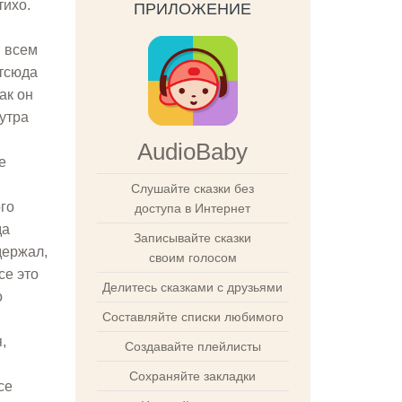
тихо.
ПРИЛОЖЕНИЕ
м всем
отсюда
ак он
 утра
AudioBaby
е
Слушайте сказки без
ого
доступа в Интернет
да
Записывайте сказки
держал,
своим голосом
се это
Делитесь сказками с друзьями
о
Составляйте списки любимого
,
Создавайте плейлисты
Сохраняйте закладки
се