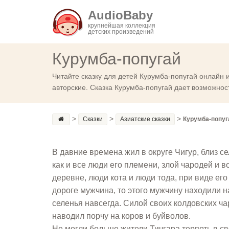
AudioBaby
крупнейшая коллекция
детских произведений
Курумба-попугай
Читайте сказку для детей Курумба-попугай онлайн 
авторские. Сказка Курумба-попугай дает возможнос
>
>
>
Сказки
Азиатские сказки
Курумба-попу
В давние времена жил в округе Чигур, близ се
как и все люди его племени, злой чародей и в
деревне, люди кота и люди тода, при виде ег
дороге мужчина, то этого мужчину находили 
селенья навсегда. Силой своих колдовских ча
наводил порчу на коров и буйволов.
Не могли больше жители Тичгара терпеть в св