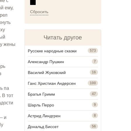
не с
й ему,
Сбросить
брел
хнуть
рху
Читать другое
ный
 у жены
Русские народные сказки
573
Александр Пушкин
7
ерь
Василий Жуковский
16
в
Ганс Христиан Андерсен
100
ь па
Братья Гримм
47
 В тот
адости
Шарль Перро
9
Астрид Линдгрен
8
— и
Ну
Дональд Биссет
56