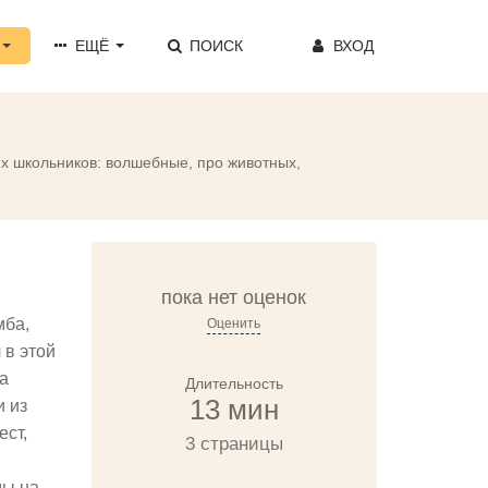
ЕЩЁ
ПОИСК
ВХОД
их школьников: волшебные, про животных,
пока нет оценок
мба,
Оценить
 в этой
на
Длительность
13 мин
и из
ест,
3 страницы
ды на