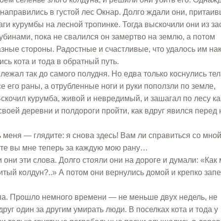
 направились в густой лес Окнар. Долго ждали они, притаив
ги курумбы на лесной тропинке. Тогда выскочили они из за
дубинами, пока не свалился он замертво на землю, а потом
разные стороны. Радостные и счастливые, что удалось им на
сь кота и тода в обратный путь.
лежал так до самого полудня. Но едва только коснулись те
се его раны, а отрубленные ноги и руки поползли по земле,
Вскочил курумба, живой и невредимый, и зашагал по лесу ка
 своей деревни и полдороги пройти, как вдруг явился перед
ть меня — глядите: я снова здесь! Вам ли справиться со мной
ите вы мне теперь за каждую мою рану…
 они эти слова. Долго стояли они на дороге и думали: «Как
битый колдун?..» А потом они вернулись домой и крепко зап
на. Прошло немного времени — не меньше двух недель, не
руг один за другим умирать люди. В поселках кота и тода у