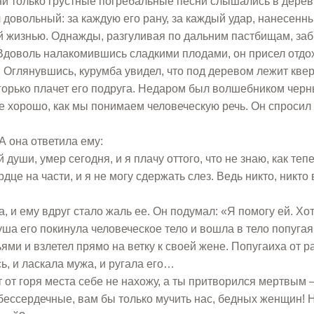
дни только грустные погребальные песни слышались в дерев
 довольный: за каждую его рану, за каждый удар, нанесенны
ой жизнью. Однажды, разгуливая по дальним пастбищам, за
 Вдоволь налакомившись сладкими плодами, он присел отдо
. Оглянувшись, курумба увидел, что под деревом лежит кве
 горько плачет его подруга. Недаром был волшебником чер
же хорошо, как мы понимаем человеческую речь. Он спросил
А она ответила ему:
души, умер сегодня, и я плачу оттого, что не знаю, как теп
рдце на части, и я не могу сдержать слез. Ведь никто, никто 
, и ему вдруг стало жаль ее. Он подумал: «Я помогу ей. Хот
душа его покинула человеческое тело и вошла в тело попугая.
ями и взлетел прямо на ветку к своей жене. Попугаиха от р
сь, и ласкала мужа, и ругала его…
 от горя места себе не нахожу, а ты притворился мертвым 
 бессердечные, вам бы только мучить нас, бедных женщин! 