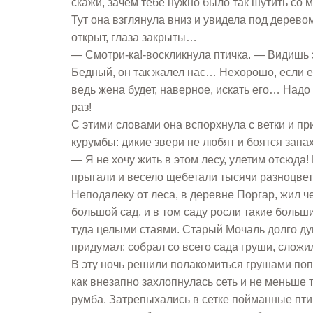
скажи, зачем тебе нужно было так шутить со 
Тут она взглянула вниз и увидела под деревом 
открыт, глаза закрыты…
— Смотри-ка!-воскликнула птичка. — Видишь э
Бедный, он так жалел нас… Нехорошо, если е
ведь жена будет, наверное, искать его… Надо
раз!
С этими словами она вспорхнула с ветки и пр
курумбы: дикие звери не любят и боятся запа
— Я не хочу жить в этом лесу, улетим отсюда!
прыгали и весело щебетали тысячи разноцветн
Неподалеку от леса, в деревне Поргар, жил ч
большой сад, и в том саду росли такие больш
туда целыми стаями. Старый Мочаль долго дум
придумал: собрал со всего сада груши, сложил
В эту ночь решили полакомиться грушами поп
как внезапно захлопнулась сеть и не меньше 
румба. Затрепыхались в сетке пойманные пти