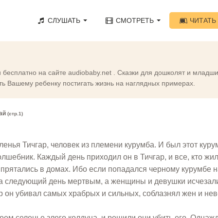
СЛУШАТЬ
СМОТРЕТЬ
ЧИТАТЬ
и бесплатно на сайте audiobaby.net . Сказки для дошколят и младш
ть Вашему ребенку постигать жизнь на наглядных примерах.
гай
(стр.1)
ленья Тичгар, человек из племени курумба. И был этот куру
олшебник. Каждый день приходил он в Тичгар, и все, кто жил
о прятались в домах. Ибо если попадался черному курумбе 
на следующий день мертвым, а женщины и девушки исчезал
р он убивал самых храбрых и сильных, соблазнял жен и нев
оем селенье злого колдуна, и решили они убить его. Однаж