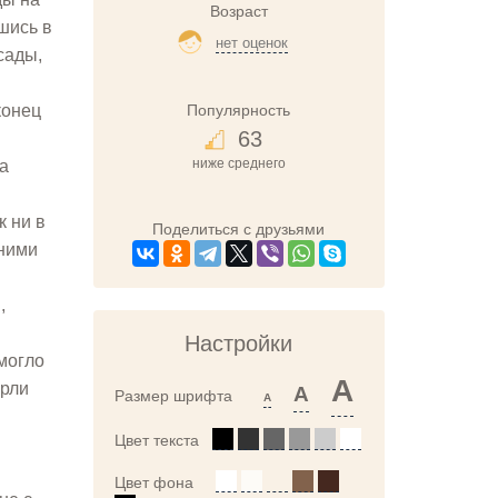
Возраст
шись в
нет оценок
сады,
Популярность
конец
63
ниже среднего
ла
к ни в
Поделиться с друзьями
 ними
,
Настройки
 могло
A
ерли
A
Размер шрифта
A
Цвет текста
Цвет фона