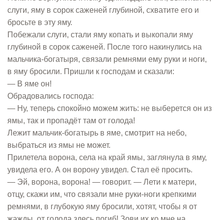
слуги, яму в сорок саженей глубиной, схватите его и
бросьте в эту яму.
Побежали слуги, стали яму копать и выкопали яму
глубиной в сорок саженей. После того накинулись на
мальчика-богатыря, связали ремнями ему руки и ноги,
в яму бросили. Пришли к господам и сказали:
— В яме он!
Обрадовались господа:
— Ну, теперь спокойно можем жить: не выберется он из
ямы, так и пропадёт там от голода!
Лежит мальчик-богатырь в яме, смотрит на небо,
выбраться из ямы не может.
Прилетела ворона, села на край ямы, заглянула в яму,
увидела его. А он ворону увидел. Стал её просить.
— Эй, ворона, ворона! — говорит. — Лети к матери,
отцу, скажи им, что связали мне руки-ноги крепкими
ремнями, в глубокую яму бросили, хотят, чтобы я от
жажды, от голода здесь погиб! Зови их ко мне на