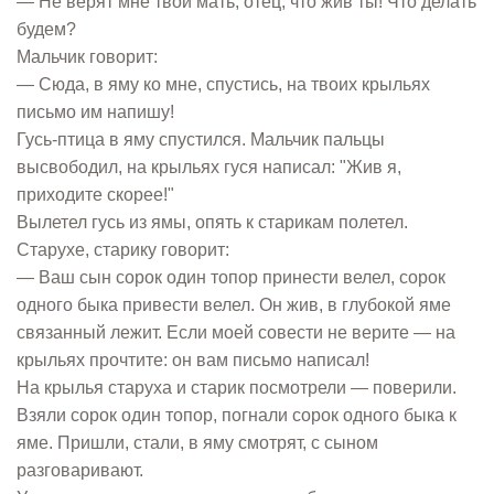
— Не верят мне твои мать, отец, что жив ты! Что делать
будем?
Мальчик говорит:
— Сюда, в яму ко мне, спустись, на твоих крыльях
письмо им напишу!
Гусь-птица в яму спустился. Мальчик пальцы
высвободил, на крыльях гуся написал: "Жив я,
приходите скорее!"
Вылетел гусь из ямы, опять к старикам полетел.
Старухе, старику говорит:
— Ваш сын сорок один топор принести велел, сорок
одного быка привести велел. Он жив, в глубокой яме
связанный лежит. Если моей совести не верите — на
крыльях прочтите: он вам письмо написал!
На крылья старуха и старик посмотрели — поверили.
Взяли сорок один топор, погнали сорок одного быка к
яме. Пришли, стали, в яму смотрят, с сыном
разговаривают.