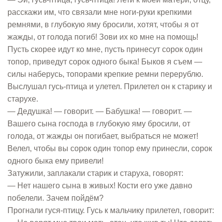
расскажи им, что связали мне ноги-руки крепкими
ремнями, в глубокую яму бросили, хотят, чтобы я от
жажды, от голода погиб! Зови их ко мне на помощь!
Пусть скорее идут ко мне, пусть принесут сорок один
топор, приведут сорок одного быка! Быков я съем —
силы наберусь, топорами крепкие ремни перерублю.
Выслушал гусь-птица и улетел. Прилетел он к старику и
старухе.
— Дедушка! — говорит. — Бабушка! — говорит. —
Вашего сына господа в глубокую яму бросили, от
голода, от жажды он погибает, выбраться не может!
Велел, чтобы вы сорок один топор ему принесли, сорок
одного быка ему привели!
Затужили, заплакали старик и старуха, говорят:
— Нет нашего сына в живых! Кости его уже давно
побелели. Зачем пойдём?
Прогнали гуся-птицу. Гусь к мальчику прилетел, говорит: