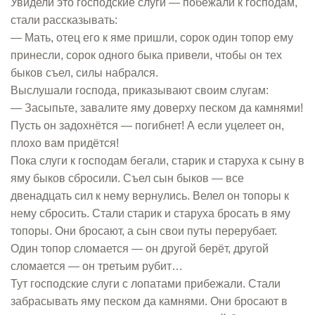
Увидели это господские слуги — побежали к господам,
стали рассказывать:
— Мать, отец его к яме пришли, сорок один топор ему
принесли, сорок одного быка привели, чтобы он тех
быков съел, силы набрался.
Выслушали господа, приказывают своим слугам:
— Засыпьте, завалите яму доверху песком да камнями!
Пусть он задохнётся — погибнет! А если уцелеет он,
плохо вам придётся!
Пока слуги к господам бегали, старик и старуха к сыну в
яму быков сбросили. Съел сын быков — все
двенадцать сил к нему вернулись. Велел он топоры к
нему сбросить. Стали старик и старуха бросать в яму
топоры. Они бросают, а сын свои путы перерубает.
Один топор сломается — он другой берёт, другой
сломается — он третьим рубит…
Тут господские слуги с лопатами прибежали. Стали
забрасывать яму песком да камнями. Они бросают в