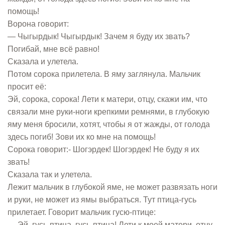
помощь!
Ворона говорит:
— Чыгырдык! Чыгырдык! Зачем я буду их звать?
Погибай, мне всё равно!
Сказала и улетела.
Потом сорока прилетела. В яму заглянула. Мальчик
просит её:
Эй, сорока, сорока! Лети к матери, отцу, скажи им, что
связали мне руки-ноги крепкими ремнями, в глубокую
яму меня бросили, хотят, чтобы я от жажды, от голода
здесь погиб! Зови их ко мне на помощь!
Сорока говорит:- Шогэрдек! Шогэрдек! Не буду я их
звать!
Сказала так и улетела.
Лежит мальчик в глубокой яме, не может развязать ноги
и руки, не может из ямы выбраться. Тут птица-гусь
прилетает. Говорит мальчик гусю-птице:
— Эй, гусь-птица, гусь-птица! Лети к моей матери, отцу,