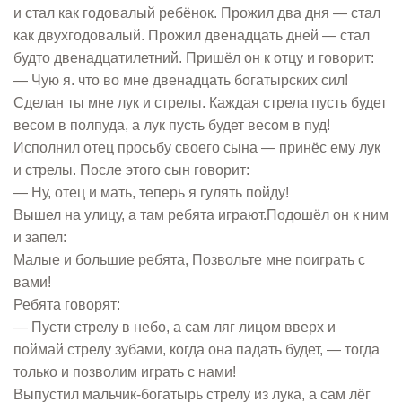
и стал как годовалый ребёнок. Прожил два дня — стал
как двухгодовалый. Прожил двенадцать дней — стал
будто двенадцатилетний. Пришёл он к отцу и говорит:
— Чую я. что во мне двенадцать богатырских сил!
Сделан ты мне лук и стрелы. Каждая стрела пусть будет
весом в полпуда, а лук пусть будет весом в пуд!
Исполнил отец просьбу своего сына — принёс ему лук
и стрелы. После этого сын говорит:
— Ну, отец и мать, теперь я гулять пойду!
Вышел на улицу, а там ребята играют.Подошёл он к ним
и запел:
Малые и большие ребята, Позвольте мне поиграть с
вами!
Ребята говорят:
— Пусти стрелу в небо, а сам ляг лицом вверх и
поймай стрелу зубами, когда она падать будет, — тогда
только и позволим играть с нами!
Выпустил мальчик-богатырь стрелу из лука, а сам лёг