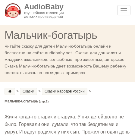
AudioBaby
Toggl
крупнейшая коллекция
детских произведений
navig
Мальчик-богатырь
Читайте сказку для детей Мальчик-богатырь онлайн и
бесплатно на сайте audiobaby.net . Сказки для дошколят и
младших школьников: волшебные, про животных, авторские.
Сказка Мальчик-богатырь дает возможность Вашему ребенку
постигать жизнь на наглядных примерах.
>
>
>
Сказки
Сказки народов России
Мальчик-богатырь
(стр.1)
Жили когда-то старик и старуха. У них детей долго не
было. Горевали они, думали, что так бездетными и
умрут. И вдруг родился у них сын. Прожил он один день