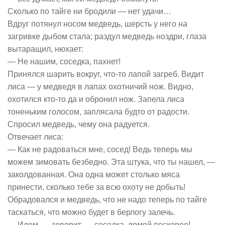
Сколько по тайге ни бродили — нет удачи…
Вдруг потянул носом медведь, шерсть у него на
загривке дыбом стала; раздул медведь ноздри, глаза
вытаращил, нюхает:
— Не нашим, соседка, пахнет!
Принялся шарить вокруг, что-то лапой загреб. Видит
лиса — у медведя в лапах охотничий нож. Видно,
охотился кто-то да и обронил нож. Запела лиса
тоненьким голосом, заплясала будто от радости.
Спросил медведь, чему она радуется.
Отвечает лиса:
— Как не радоваться мне, сосед! Ведь теперь мы
можем зимовать безбедно. Эта штука, что ты нашел, —
заколдованная. Она одна может столько мяса
принести, сколько тебе за всю охоту не добыть!
Обрадовался и медведь, что не надо теперь по тайге
таскаться, что можно будет в берлогу залечь.
— Идем, — говорит, — соседка, домой поскорее!