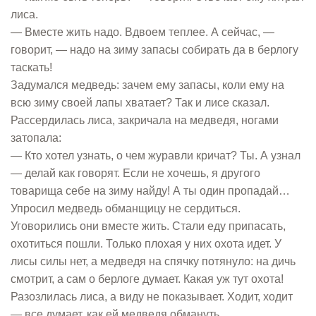
лиса.
— Вместе жить надо. Вдвоем теплее. А сейчас, —
говорит, — надо на зиму запасы собирать да в берлогу
таскать!
Задумался медведь: зачем ему запасы, коли ему на
всю зиму своей лапы хватает? Так и лисе сказал.
Рассердилась лиса, закричала на медведя, ногами
затопала:
— Кто хотел узнать, о чем журавли кричат? Ты. А узнал
— делай как говорят. Если не хочешь, я другого
товарища себе на зиму найду! А ты один пропадай…
Упросил медведь обманщицу не сердиться.
Уговорились они вместе жить. Стали еду припасать,
охотиться пошли. Только плохая у них охота идет. У
лисы силы нет, а медведя на спячку потянуло: на дичь
смотрит, а сам о берлоге думает. Какая уж тут охота!
Разозлилась лиса, а виду не показывает. Ходит, ходит
— все думает, как ей медведя обмануть.