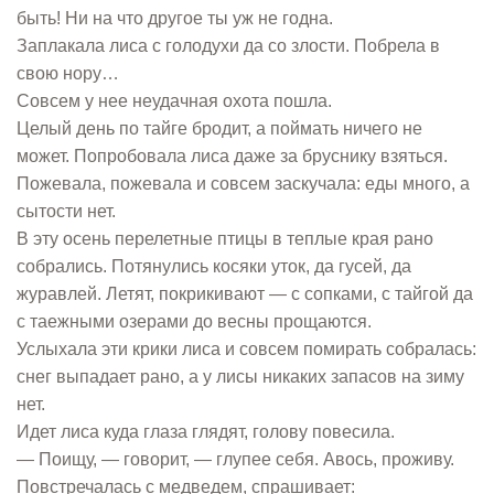
быть! Ни на что другое ты уж не годна.
Заплакала лиса с голодухи да со злости. Побрела в
свою нору…
Совсем у нее неудачная охота пошла.
Целый день по тайге бродит, а поймать ничего не
может. Попробовала лиса даже за бруснику взяться.
Пожевала, пожевала и совсем заскучала: еды много, а
сытости нет.
В эту осень перелетные птицы в теплые края рано
собрались. Потянулись косяки уток, да гусей, да
журавлей. Летят, покрикивают — с сопками, с тайгой да
с таежными озерами до весны прощаются.
Услыхала эти крики лиса и совсем помирать собралась:
снег выпадает рано, а у лисы никаких запасов на зиму
нет.
Идет лиса куда глаза глядят, голову повесила.
— Поищу, — говорит, — глупее себя. Авось, проживу.
Повстречалась с медведем, спрашивает: