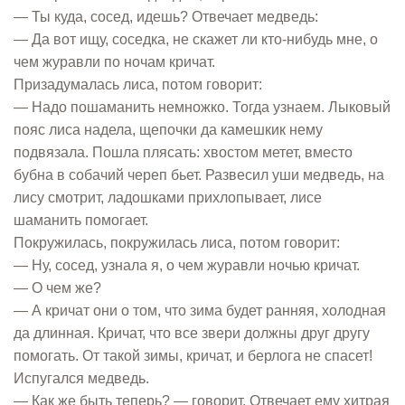
— Ты куда, сосед, идешь? Отвечает медведь:
— Да вот ищу, соседка, не скажет ли кто-нибудь мне, о
чем журавли по ночам кричат.
Призадумалась лиса, потом говорит:
— Надо пошаманить немножко. Тогда узнаем. Лыковый
пояс лиса надела, щепочки да камешкик нему
подвязала. Пошла плясать: хвостом метет, вместо
бубна в собачий череп бьет. Развесил уши медведь, на
лису смотрит, ладошками прихлопывает, лисе
шаманить помогает.
Покружилась, покружилась лиса, потом говорит:
— Ну, сосед, узнала я, о чем журавли ночью кричат.
— О чем же?
— А кричат они о том, что зима будет ранняя, холодная
да длинная. Кричат, что все звери должны друг другу
помогать. От такой зимы, кричат, и берлога не спасет!
Испугался медведь.
— Как же быть теперь? — говорит. Отвечает ему хитрая