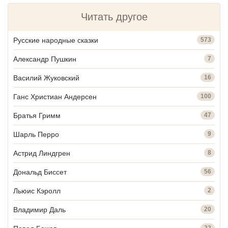
Читать другое
Русские народные сказки
573
Александр Пушкин
7
Василий Жуковский
16
Ганс Христиан Андерсен
100
Братья Гримм
47
Шарль Перро
9
Астрид Линдгрен
8
Дональд Биссет
56
Льюис Кэролл
2
Владимир Даль
20
22