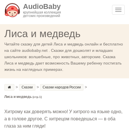
AudioBaby
Toggl
крупнейшая коллекция
детских произведений
navig
Лиса и медведь
Читайте сказку для детей Лиса и медведь онлайн и бесплатно
на сайте audiobaby.net . Сказки для дошколят и младших
школьников: волшебные, про животных, авторские. Сказка
Лиса и медведь дает возможность Вашему ребенку постигать
жизнь на наглядных примерах.
>
>
>
Сказки
Сказки народов России
Лиса и медведь
(стр.1)
Хитрому как доверять можно! У хитрого на языке одно,
а в голове другое. С хитрецом поведешься — в оба
глаза за ним гляди!