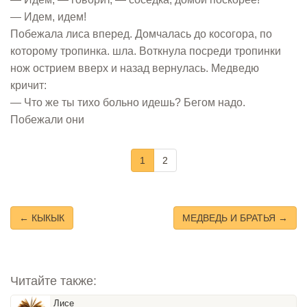
— Идем, идем!
Побежала лиса вперед. Домчалась до косогора, по
которому тропинка. шла. Воткнула посреди тропинки
нож острием вверх и назад вернулась. Медведю
кричит:
— Что же ты тихо больно идешь? Бегом надо.
Побежали они
1
2
← КЫКЫК
МЕДВЕДЬ И БРАТЬЯ →
Читайте также:
Лисе