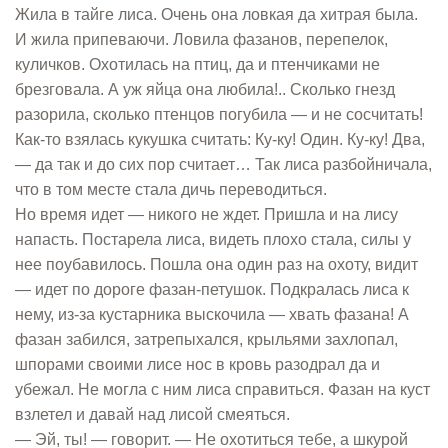
Жила в тайге лиса. Очень она ловкая да хитрая была.
И жила припеваючи. Ловила фазанов, перепелок,
куличков. Охотилась на птиц, да и птенчиками не
брезговала. А уж яйца она любила!.. Сколько гнезд
разорила, сколько птенцов погубила — и не сосчитать!
Как-то взялась кукушка считать: Ку-ку! Один. Ку-ку! Два,
— да так и до сих пор считает… Так лиса разбойничала,
что в том месте стала дичь переводиться.
Но время идет — никого не ждет. Пришла и на лису
напасть. Постарела лиса, видеть плохо стала, силы у
нее поубавилось. Пошла она один раз на охоту, видит
— идет по дороге фазан-петушок. Подкралась лиса к
нему, из-за кустарника выскочила — хвать фазана! А
фазан забился, затрепыхался, крыльями захлопал,
шпорами своими лисе нос в кровь разодрал да и
убежал. Не могла с ним лиса справиться. Фазан на куст
взлетел и давай над лисой смеяться.
— Эй, ты! — говорит. — Не охотиться тебе, а шкурой