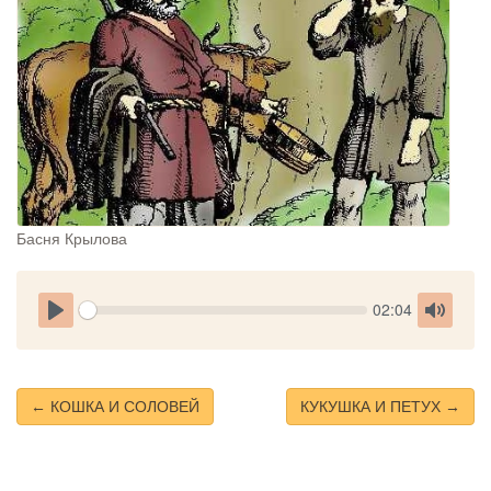
Басня Крылова
Seek
Current
02:04
time
Play
Toggle
Mute
← КОШКА И СОЛОВЕЙ
КУКУШКА И ПЕТУХ →