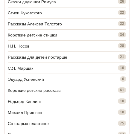
Сказки дядюшки Римуса
26
Стихи Чуковского
22
Рассказы Алексея Толстого
22
Короткие детские стишки
34
Н.Н. Носов
28
Рассказы для детей постарше
21
С.Я. Маршак
10
Эдуард Успенский
6
Короткие детские рассказы
61
Редьярд Киплинг
10
Михаил Пришвин
18
Со старых пластинок
75