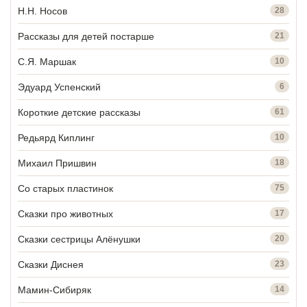
Н.Н. Носов
28
Рассказы для детей постарше
21
С.Я. Маршак
10
Эдуард Успенский
6
Короткие детские рассказы
61
Редьярд Киплинг
10
Михаил Пришвин
18
Со старых пластинок
75
Сказки про животных
17
Сказки сестрицы Алёнушки
20
Сказки Диснея
23
Мамин-Сибиряк
14