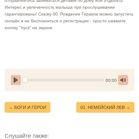
отправляйтесь заниматься делами по дому или отдыхать.
Интерес и увлеченность малыша при прослушивании
гарантированы! Сказку 00. Рождение Геракла можно запустить
онлайн и не беспокоиться о регистрации - просто нажмите
кнопку "пуск" на экране.
Seek
Current
00:00
time
Play
Toggle
Mute
← БОГИ И ГЕРОИ
01. НЕМЕЙСКИЙ ЛЕВ →
Слушайте также: