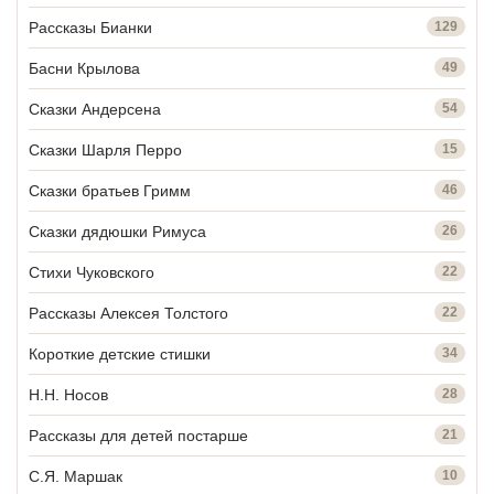
Рассказы Бианки
129
Басни Крылова
49
Сказки Андерсена
54
Сказки Шарля Перро
15
Сказки братьев Гримм
46
Сказки дядюшки Римуса
26
Стихи Чуковского
22
Рассказы Алексея Толстого
22
Короткие детские стишки
34
Н.Н. Носов
28
Рассказы для детей постарше
21
С.Я. Маршак
10