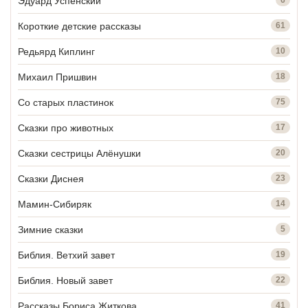
Эдуард Успенский
Короткие детские рассказы
61
Редьярд Киплинг
10
Михаил Пришвин
18
Со старых пластинок
75
Сказки про животных
17
Сказки сестрицы Алёнушки
20
Сказки Диснея
23
Мамин-Сибиряк
14
Зимние сказки
5
Библия. Ветхий завет
19
Библия. Новый завет
22
Рассказы Бориса Житкова
41