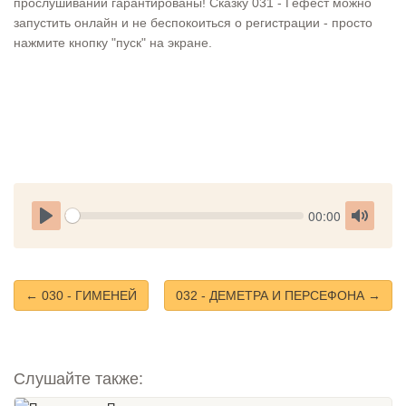
прослушивании гарантированы! Сказку 031 - Гефест можно
запустить онлайн и не беспокоиться о регистрации - просто
нажмите кнопку "пуск" на экране.
Seek
Current
00:00
time
Play
Toggle
Mute
← 030 - ГИМЕНЕЙ
032 - ДЕМЕТРА И ПЕРСЕФОНА →
Слушайте также: