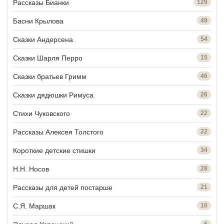
Рассказы Бианки
129
Басни Крылова
49
Сказки Андерсена
54
Сказки Шарля Перро
15
Сказки братьев Гримм
46
Сказки дядюшки Римуса
26
Стихи Чуковского
22
Рассказы Алексея Толстого
22
Короткие детские стишки
34
Н.Н. Носов
28
Рассказы для детей постарше
21
С.Я. Маршак
10
6