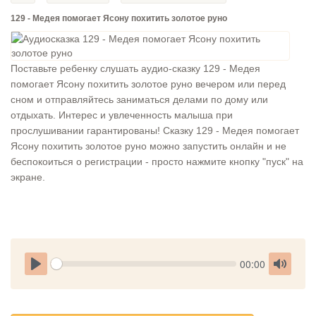
129 - Медея помогает Ясону похитить золотое руно
Поставьте ребенку слушать аудио-сказку 129 - Медея
помогает Ясону похитить золотое руно вечером или перед
сном и отправляйтесь заниматься делами по дому или
отдыхать. Интерес и увлеченность малыша при
прослушивании гарантированы! Сказку 129 - Медея помогает
Ясону похитить золотое руно можно запустить онлайн и не
беспокоиться о регистрации - просто нажмите кнопку "пуск" на
экране.
Seek
Current
00:00
time
Play
Toggle
Mute