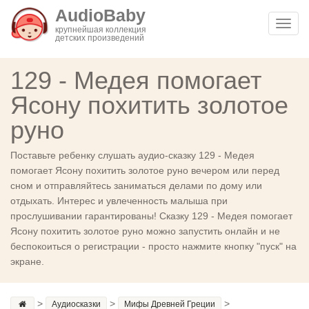
AudioBaby
Toggl
крупнейшая коллекция
детских произведений
navig
129 - Медея помогает
Ясону похитить золотое
руно
Поставьте ребенку слушать аудио-сказку 129 - Медея
помогает Ясону похитить золотое руно вечером или перед
сном и отправляйтесь заниматься делами по дому или
отдыхать. Интерес и увлеченность малыша при
прослушивании гарантированы! Сказку 129 - Медея помогает
Ясону похитить золотое руно можно запустить онлайн и не
беспокоиться о регистрации - просто нажмите кнопку "пуск" на
экране.
>
>
>
Аудиосказки
Мифы Древней Греции