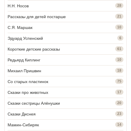
Н.Н. Носов
28
Рассказы для детей постарше
21
С.Я. Маршак
10
Эдуард Успенский
6
Короткие детские рассказы
61
Редьярд Киплинг
10
Михаил Пришвин
18
Со старых пластинок
75
Сказки про животных
17
Сказки сестрицы Алёнушки
20
Сказки Диснея
23
Мамин-Сибиряк
14