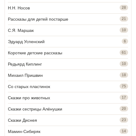
Н.Н. Носов
28
Рассказы для детей постарше
21
С.Я. Маршак
10
Эдуард Успенский
6
Короткие детские рассказы
61
Редьярд Киплинг
10
Михаил Пришвин
18
Со старых пластинок
75
Сказки про животных
17
Сказки сестрицы Алёнушки
20
Сказки Диснея
23
Мамин-Сибиряк
14