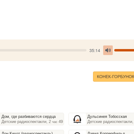
Seek
V
Current
35:14
time
Toggle
Mute
КОНЕК-ГОРБУНОК 
Дом, где разбиваются сердца
Дульсинея Тобосская
Детские радиоспектакли, 2
49
Детские радиоспектакли,
час
мин
Дон Кихот (радиоспектакль)
Дэвид Копперфильд