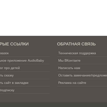
РЫЕ ССЫЛКИ
ОБРАТНАЯ СВЯЗЬ
сказок
Техническая поддержка
ное приложение AudioBaby
Мы ВКонтакте
ог про детей
Написать нам
ть сказку
Оставить замечание/предлож
ть сайт в закладки
Реклама на сайте
 подписку