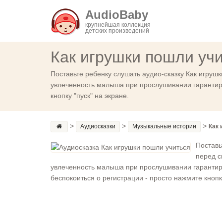
AudioBaby
крупнейшая коллекция
детских произведений
Как игрушки пошли уч
Поставьте ребенку слушать аудио-сказку Как игруш
увлеченность малыша при прослушивании гарантиров
кнопку "пуск" на экране.
>
>
>
Аудиосказки
Музыкальные истории
Как 
Поставь
перед с
увлеченность малыша при прослушивании гарантиро
беспокоиться о регистрации - просто нажмите кнопку