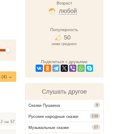
Возраст
любой
Популярность
50
ниже среднего
olume
Поделиться с друзьями
(4) →
Слушать другое
Сказки Пушкина
9
Русские народные сказки
136
 2
57
час
мин
Музыкальные сказки
27