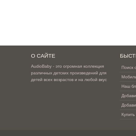
О САЙТЕ
БЫСТ
AudioBaby - это огромная коллекция
Поиск 
различных детских произведений для
Мобиль
детей всех возрастов и на любой вкус
Наш бл
Добави
Добави
Купить