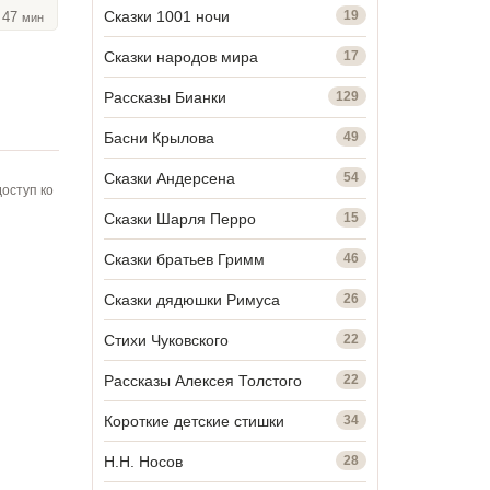
Сказки 1001 ночи
19
, 47
мин
Сказки народов мира
17
Рассказы Бианки
129
Басни Крылова
49
Сказки Андерсена
54
оступ ко
Сказки Шарля Перро
15
Сказки братьев Гримм
46
Сказки дядюшки Римуса
26
Стихи Чуковского
22
Рассказы Алексея Толстого
22
Короткие детские стишки
34
Н.Н. Носов
28