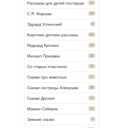
Рассказы для детей постарше
21
С.Я. Маршак
10
Эдуард Успенский
6
Короткие детские рассказы
61
Редьярд Киплинг
10
Михаил Пришвин
18
Со старых пластинок
75
Сказки про животных
17
Сказки сестрицы Алёнушки
20
Сказки Диснея
23
Мамин-Сибиряк
14
Зимние сказки
5