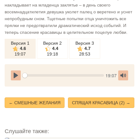
накладывает на младенца заклятье – в день своего
восемнадцатилетия девушка уколет палец о веретено и уснет
непробудным сном. Тщетные попытки отца уничтожить все
прялки не предотвратили драматический исход событий. И
теперь спасение красавицы в целительном поцелуе любви.
Версия 1
Версия 2
Версия 3
4.6
4.4
4.7
19:07
19:18
28:53
Seek
Current
19:07
time
Play
Toggle
Mute
← СМЕШНЫЕ ЖЕЛАНИЯ
СПЯЩАЯ КРАСАВИЦА (2) →
Слушайте также: