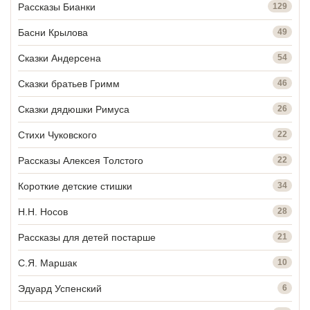
Рассказы Бианки
129
Басни Крылова
49
Сказки Андерсена
54
Сказки братьев Гримм
46
Сказки дядюшки Римуса
26
Стихи Чуковского
22
Рассказы Алексея Толстого
22
Короткие детские стишки
34
Н.Н. Носов
28
Рассказы для детей постарше
21
С.Я. Маршак
10
Эдуард Успенский
6