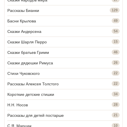
Рассказы Бианки
129
Басни Крылова
49
Сказки Андерсена
54
Сказки Шарля Перро
15
Сказки братьев Гримм
46
Сказки дядюшки Римуса
26
Стихи Чуковского
22
Рассказы Алексея Толстого
22
Короткие детские стишки
34
Н.Н. Носов
28
Рассказы для детей постарше
21
С.Я. Маршак
10