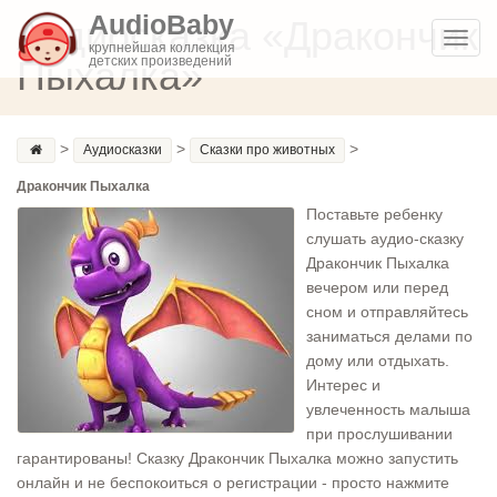
AudioBaby
Аудиосказка «Дракончик
Toggl
крупнейшая коллекция
Пыхалка»
детских произведений
navig
>
>
>
Аудиосказки
Сказки про животных
Дракончик Пыхалка
Поставьте ребенку
слушать аудио-сказку
Дракончик Пыхалка
вечером или перед
сном и отправляйтесь
заниматься делами по
дому или отдыхать.
Интерес и
увлеченность малыша
при прослушивании
гарантированы! Сказку Дракончик Пыхалка можно запустить
онлайн и не беспокоиться о регистрации - просто нажмите