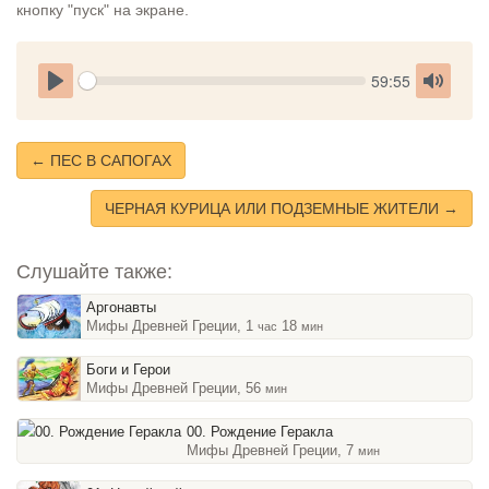
кнопку "пуск" на экране.
Seek
Current
59:55
time
Play
Toggle
Mute
← ПЕС В САПОГАХ
ЧЕРНАЯ КУРИЦА ИЛИ ПОДЗЕМНЫЕ ЖИТЕЛИ →
Слушайте также:
Аргонавты
Мифы Древней Греции, 1
18
час
мин
Боги и Герои
Мифы Древней Греции, 56
мин
00. Рождение Геракла
Мифы Древней Греции, 7
мин