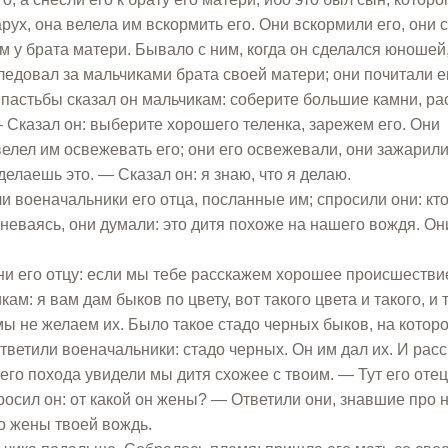
рух, она велела им вскормить его. Они вскормили его, они 
ам у брата матери. Бывало с ним, когда он сделался юношей
следовал за мальчиками брата своей матери; они почитали е
 пастьбы сказал он мальчикам: соберите большие камни, р
 — Сказал он: выберите хорошего теленка, зарежем его. Они
велел им освежевать его; они его освежевали, они зажарили
елаешь это. — Сказал он: я знаю, что я делаю.
ли военачальники его отца, посланные им; спросили они: кт
мневаясь, они думали: это дитя похоже на нашего вождя. Он
они его отцу: если мы тебе расскажем хорошее происшествие
м: я вам дам быков по цвету, вот такого цвета и такого, и т
мы не желаем их. Было такое стадо черных быков, на котор
ветили военачальники: стадо черных. Он им дал их. И рас
его похода увидели мы дитя схожее с твоим. — Тут его отец
росил он: от какой он жены? — Ответили они, знавшие про н
то жены твоей вождь.