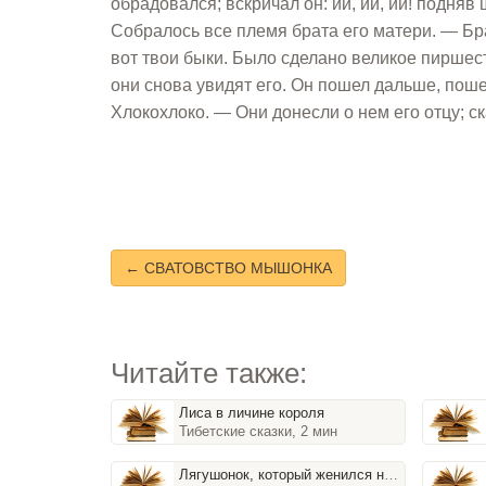
обрадовался; вскричал он: йи, йи, йи! подняв
Собралось все племя брата его матери. — Бра
вот твои быки. Было сделано великое пиршеств
они снова увидят его. Он пошел дальше, поше
Хлокохлоко. — Они донесли о нем его отцу; ск
← СВАТОВСТВО МЫШОНКА
Читайте также:
Лиса в личине короля
Тибетские сказки, 2 мин
Лягушонок, который женился на принцессе