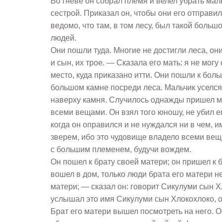
Во гневе он собрал племя и велел убрать ма
сестрой. Приказал он, чтобы они его отправ
ведомо, что там, в том лесу, был такой больш
людей.
Они пошли туда. Многие не достигли леса, он
и сын, их трое. — Сказала его мать: я не могу
место, куда приказано итти. Они пошли к бол
большом камне посреди леса. Мальчик уселся 
наверху камня. Случилось однажды пришел мн
всеми вещами. Он взял того юношу, не убил ег
когда он оправился и не нуждался ни в чем,
зверем, ибо это чудовище владело всеми веща
с большим племенем, будучи вождем.
Он пошел к брату своей матери; он пришел к б
вошел в дом, только люди брата его матери не
матери; — сказал он: говорит Сикулуми сын Х
услышал это имя Сикулуми сын Хлокохлоко, он
Брат его матери вышел посмотреть на него. 