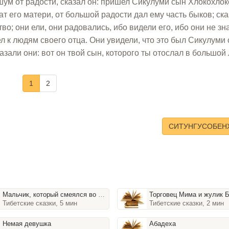
 шум от радости, сказал он: пришел Сикулуми сын Хлокохлок
т его матери, от большой радости дал ему часть быков; ска
о; они ели, они радовались, ибо видели его, ибо они не зна
л к людям своего отца. Они увидели, что это был Сикулуми
азали они: вот он твой сын, которого ты отослал в большой
1
2
СИТУНГУСОБЕН
Мальчик, который смеялся во сне
Торговец Мима и жулик 
Тибетские сказки, 5 мин
Тибетские сказки, 2 мин
Немая девушка
Абадеха