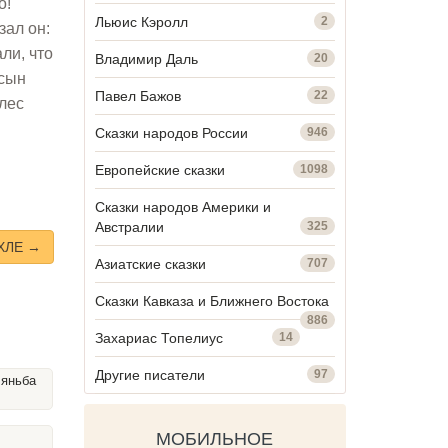
о!
Льюис Кэролл
2
зал он:
ли, что
Владимир Даль
20
 сын
Павел Бажов
22
 лес
Сказки народов России
946
Европейские сказки
1098
Сказки народов Америки и
Австралии
325
ХЛЕ →
Азиатские сказки
707
Сказки Кавказа и Ближнего Востока
886
Захариас Топелиус
14
Другие писатели
97
Бяньба
МОБИЛЬНОЕ