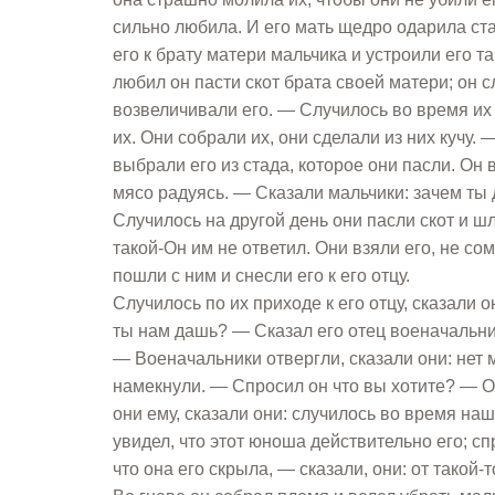
сильно любила. И его мать щедро одарила ста
его к брату матери мальчика и устроили его т
любил он пасти скот брата своей матери; он 
возвеличивали его. — Случилось во время их
их. Они собрали их, они сделали из них кучу.
выбрали его из стада, которое они пасли. Он 
мясо радуясь. — Сказали мальчики: зачем ты д
Случилось на другой день они пасли скот и ш
такой-Он им не ответил. Они взяли его, не со
пошли с ним и снесли его к его отцу.
Случилось по их приходе к его отцу, сказали 
ты нам дашь? — Сказал его отец военачальника
— Военачальники отвергли, сказали они: нет 
намекнули. — Спросил он что вы хотите? — От
они ему, сказали они: случилось во время наш
увидел, что этот юноша действительно его; сп
что она его скрыла, — сказали, они: от такой-