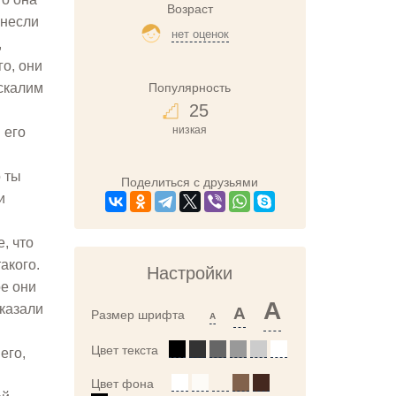
Возраст
снесли
нет оценок
,
го, они
Популярность
аскалим
25
низкая
 его
о ты
Поделиться с друзьями
и
, что
акого.
Настройки
ое они
A
сказали
A
Размер шрифта
A
Цвет текста
его,
Цвет фона