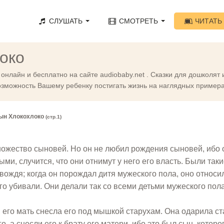
СЛУШАТЬ
СМОТРЕТЬ
ЧИТАТЬ
око
 онлайн и бесплатно на сайте audiobaby.net . Сказки для дошколя
озможность Вашему ребенку постигать жизнь на наглядных примера
ын Хлокохлоко
(стр.1)
ножество сыновей. Но он не любил рождения сыновей, ибо 
ыми, случится, что они отнимут у него его власть. Были так
вождя; когда он порождал дитя мужеского пола, оно относи
его убивали. Они делали так со всеми детьми мужеского пола
 его мать снесла его под мышкой старухам. Она одарила ст
, а снесли его к брату его матери, ибо это был сын, которо