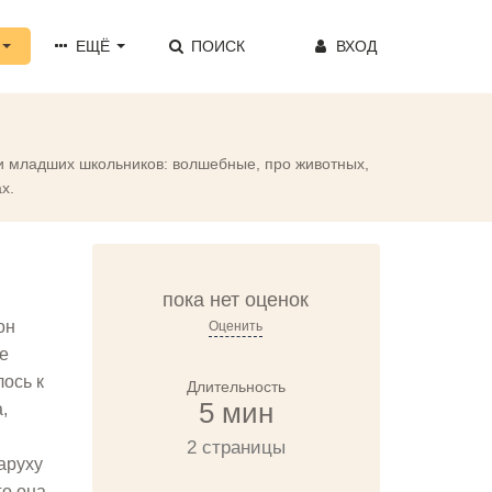
ЕЩЁ
ПОИСК
ВХОД
т и младших школьников: волшебные, про животных,
х.
пока нет оценок
он
Оценить
ие
лось к
Длительность
5 мин
,
2 страницы
аруху
го она