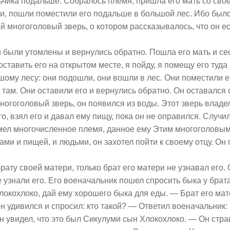
льчика подальше. Собралось племя; пришла его мать со сво
или, пошли поместили его подальше в большой лес. Ибо был
ой многоголовый зверь, о котором рассказывалось, что он е
и были утомлены и вернулись обратно. Пошла его мать и се
 оставить его на открытом месте, я пойду, я помещу его туда 
ьшому лесу: они подошли, они вошли в лес. Они поместили е
там. Они оставили его и вернулись обратно. Он оставался 
огоголовый зверь, он появился из воды. Этот зверь владе
о, взял его и давал ему пищу, пока он не оправился. Случил
 имел многочисленное племя, данное ему Этим многоголовы
ми и пищей, и людьми, он захотел пойти к своему отцу. Он
рату своей матери, только брат его матери не узнавал его.
 узнали его. Его военачальник пошел спросить быка у брата
локохлоко, дай ему хорошего быка для еды. — Брат его ма
 удивился и спросил: кто такой? — Ответил военачальник:
Он увидел, что это был Сикулуми сын Хлокохлоко. — Он стр