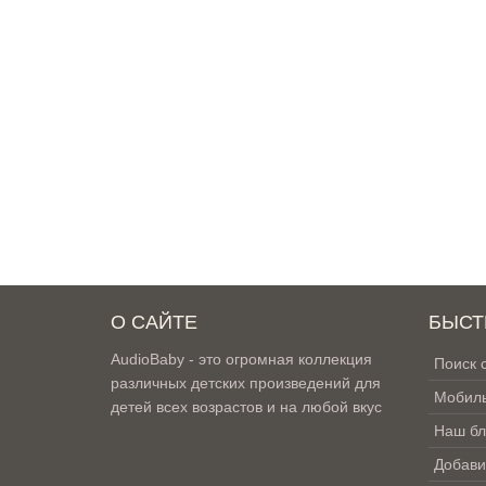
О САЙТЕ
БЫСТ
AudioBaby - это огромная коллекция
Поиск 
различных детских произведений для
Мобиль
детей всех возрастов и на любой вкус
Наш бл
Добави