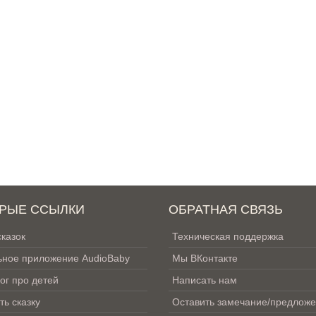
РЫЕ ССЫЛКИ
ОБРАТНАЯ СВЯЗЬ
сказок
Техническая поддержка
ное приложение AudioBaby
Мы ВКонтакте
ог про детей
Написать нам
ть сказку
Оставить замечание/предлож