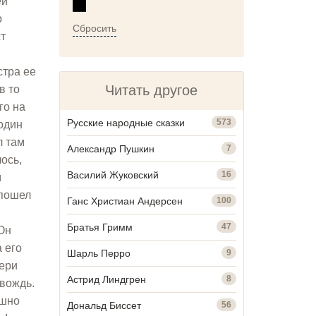
ей
о
Сбросить
ст
стра ее
Читать другое
в то
го на
Русские народные сказки
573
один
л там
Александр Пушкин
7
ось,
Василий Жуковский
16
м
 пошел
Ганс Христиан Андерсен
100
Братья Гримм
47
 Он
 его
Шарль Перро
9
тери
Астрид Линдгрен
8
 вождь.
ашно
Дональд Биссет
56