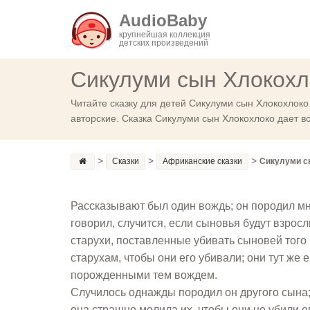
AudioBaby
крупнейшая коллекция
детских произведений
Сикулуми сын Хлокохл
Читайте сказку для детей Сикулуми сын Хлокохлоко
авторские. Сказка Сикулуми сын Хлокохлоко дает в
>
>
>
Сказки
Африканские сказки
Сикулуми с
Рассказывают был один вождь; он породил м
говорил, случится, если сыновья будут взросл
старухи, поставленные убивать сыновей того 
старухам, чтобы они его убивали; они тут же 
порожденными тем вождем.
Случилось однажды породил он другого сына;
она страшно молила их, чтобы они не убили его