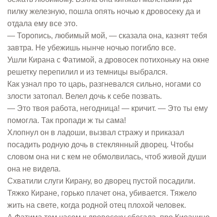
пилку железную, пошла опять ночью к дровосеку да и
отдала ему все это.
— Торопись, любимый мой, — сказала она, казнят тебя
завтра. Не убежишь нынче ночью погибло все.
Ушли Кирана с Фатимой, а дровосек потихоньку на окне
решетку перепилил и из темницы выбрался.
Как узнал про то царь, разгневался сильно, ногами со
злости затопал. Велел дочь к себе позвать.
— Это твоя работа, негодница! — кричит. — Это ты ему
помогла. Так пропади ж ты сама!
Хлопнул он в ладоши, вызвал стражу и приказал
посадить родную дочь в стеклянный дворец. Чтобы
словом она ни с кем не обмолвилась, чтоб живой души
она не видела.
Схватили слуги Кирану, во дворец пустой посадили.
Тяжко Киране, горько плачет она, убивается. Тяжело
жить на свете, когда родной отец плохой человек.