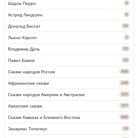
Шарль Перро
9
Астрид Линдгрен
8
Дональд Биссет
56
Льюис Кэролл
2
Владимир Даль
20
Павел Бажов
22
Сказки народов России
946
Африканские сказки
208
Сказки народов Америки и Австралии
325
Азиатские сказки
707
Сказки Кавказа и Ближнего Востока
886
Захариас Топелиус
14