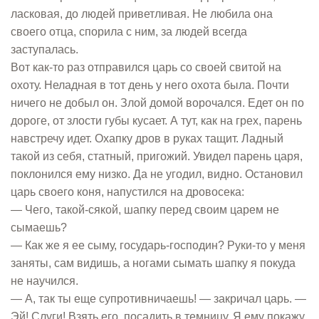
ласковая, до людей приветливая. Не любила она
своего отца, спорила с ним, за людей всегда
заступалась.
Вот как-то раз отправился царь со своей свитой на
охоту. Неладная в тот день у него охота была. Почти
ничего не добыл он. Злой домой ворочался. Едет он по
дороге, от злости губы кусает. А тут, как на грех, парень
навстречу идет. Охапку дров в руках тащит. Ладный
такой из себя, статный, пригожий. Увидел парень царя,
поклонился ему низко. Да не угодил, видно. Остановил
царь своего коня, напустился на дровосека:
— Чего, такой-сякой, шапку перед своим царем не
сымаешь?
— Как же я ее сыму, государь-господин? Руки-то у меня
заняты, сам видишь, а ногами сымать шапку я покуда
не научился.
— А, так ты еще супротивничаешь! — закричал царь. —
Эй! Слуги! Взять его, посадить в темницу. Я ему покажу,