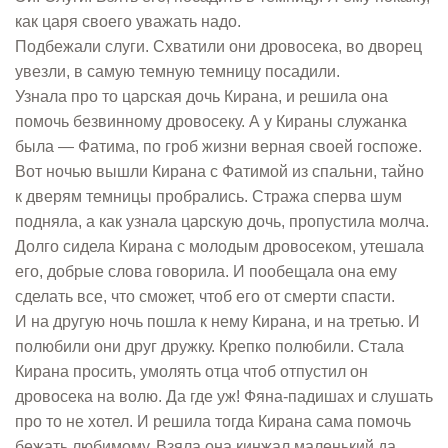
как царя своего уважать надо.
Подбежали слуги. Схватили они дровосека, во дворец
увезли, в самую темную темницу посадили.
Узнала про то царская дочь Кирана, и решила она
помочь безвинному дровосеку. А у Кираны служанка
была — Фатима, по гроб жизни верная своей госпоже.
Вот ночью вышли Кирана с Фатимой из спальни, тайно
к дверям темницы пробрались. Стража сперва шум
подняла, а как узнала царскую дочь, пропустила молча.
Долго сидела Кирана с молодым дровосеком, утешала
его, добрые слова говорила. И пообещала она ему
сделать все, что сможет, чтоб его от смерти спасти.
И на другую ночь пошла к нему Кирана, и на третью. И
полюбили они друг дружку. Крепко полюбили. Стала
Кирана просить, умолять отца чтоб отпустил он
дровосека на волю. Да где уж! Фяна-падишах и слушать
про то не хотел. И решила тогда Кирана сама помочь
бежать любимому. Взяла она кинжал маленький да