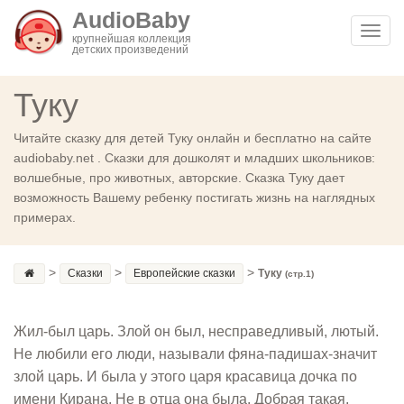
AudioBaby
Toggl
крупнейшая коллекция
детских произведений
navig
Туку
Читайте сказку для детей Туку онлайн и бесплатно на сайте
audiobaby.net . Сказки для дошколят и младших школьников:
волшебные, про животных, авторские. Сказка Туку дает
возможность Вашему ребенку постигать жизнь на наглядных
примерах.
>
>
>
Сказки
Европейские сказки
Туку
(стр.1)
Жил-был царь. Злой он был, несправедливый, лютый.
Не любили его люди, называли фяна-падишах-значит
злой царь. И была у этого царя красавица дочка по
имени Кирана. Не в отца она была. Добрая такая,