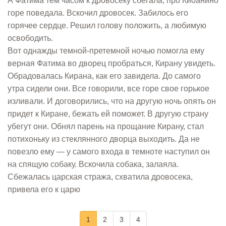
А Фатима тем часом к дровосеку сбегала, про Киоанино
горе поведала. Вскочил дровосек. Забилось его
горячее сердце. Решил голову положить, а любимую
освободить.
Вот однажды темной-претемной ночью помогла ему
верная Фатима во дворец пробраться, Кирану увидеть.
Обрадовалась Кирана, как его завидела. До самого
утра сидели они. Все говорили, все горе свое горькое
изливали. И договорились, что на другую ночь опять он
придет к Киране, бежать ей поможет. В другую страну
убегут они. Обнял парень на прощание Кирану, стал
потихоньку из стеклянного дворца выходить. Да не
повезло емy — у самого входа в темноте наступил он
на спящую собаку. Вскочила собака, залаяла.
Сбежалась царская стража, схватила дровосека,
привела его к царю
1
2
3
4