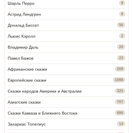
Шарль Перро
9
Астрид Линдгрен
8
Дональд Биссет
56
Льюис Кэролл
2
Владимир Даль
20
Павел Бажов
22
Африканские сказки
208
Европейские сказки
1098
Сказки народов Америки и Австралии
325
Азиатские сказки
707
Сказки Кавказа и Ближнего Востока
886
Захариас Топелиус
14