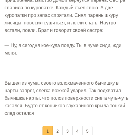
пришиблена. Быстро домой вернулся парень. Сестра
сварила по куропатке. Каждый съел свою. А две
куропатки про запас спрятали. Снял парень шкуру
лисицы, повесил сушиться, и легли спать. Наутро
встали, поели. Брат и говорит своей сестре:
— Ну, я сегодня кое-куда поеду. Ты в чуме сиди, жди
меня.
Вышел из чума, своего взлохмаченного бычишку в
нарты запряг, слегка вожжой ударил. Так подхватил
бычишка нарты, что полоз поверхности снега чуть-чуть
касался. Будто от кончиков глухариного крыла тонкий
след остался
1
2
3
4
5