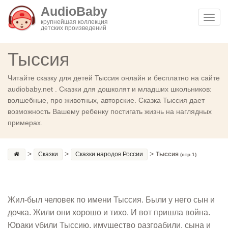
AudioBaby
Toggl
крупнейшая коллекция
детских произведений
navig
Тыссия
Читайте сказку для детей Тыссия онлайн и бесплатно на сайте
audiobaby.net . Сказки для дошколят и младших школьников:
волшебные, про животных, авторские. Сказка Тыссия дает
возможность Вашему ребенку постигать жизнь на наглядных
примерах.
>
>
>
Сказки
Сказки народов России
Тыссия
(стр.1)
Жил-был человек по имени Тыссия. Были у него сын и
дочка. Жили они хорошо и тихо. И вот пришла война.
Юраки убили Тыссию, имущество разграбили, сына и