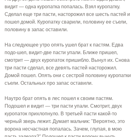
видит — одна куропатка попалась. Взял куропатку.
Сделал еще три пасти, насторожил все шесть пастей и
пошел домой. Куропатку сварили, половину ее съели,
половину в запас оставили.
На следующее утро опять ушел брат к пастям. Едва
подо-шел, видит-две пасти упали. Ближе пришел,
смотрит — двух куропаток пришибло. Вынул их. Снова
три пасти сделал, все девять пастей насторожил.
Домой пошел. Опять они с сестрой половину куропатки
съели. Остальных про запас оставили.
Наутро брат опять в лес пошел к своим пастям.
Подошел и видит — три пасти упали. Смотрит, двух
куропаток прихлопнуло. В третьей пасти какой-то
черный зверь лежит. Думает мальчик: "Вероятно, это
ворона несчастная попалась. Зачем, глупая, в мою
пасть залезла?" Подошел к пасти ворону вынуть,