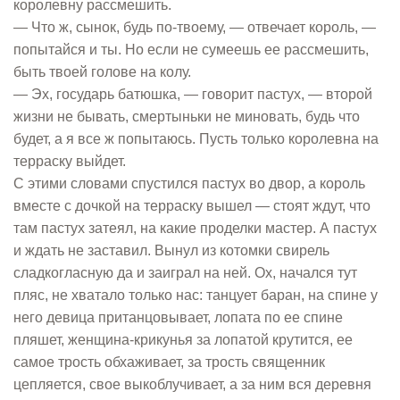
королевну рассмешить.
— Что ж, сынок, будь по-твоему, — отвечает король, —
попытайся и ты. Но если не сумеешь ее рассмешить,
быть твоей голове на колу.
— Эх, государь батюшка, — говорит пастух, — второй
жизни не бывать, смертыньки не миновать, будь что
будет, а я все ж попытаюсь. Пусть только королевна на
терраску выйдет.
С этими словами спустился пастух во двор, а король
вместе с дочкой на терраску вышел — стоят ждут, что
там пастух затеял, на какие проделки мастер. А пастух
и ждать не заставил. Вынул из котомки свирель
сладкогласную да и заиграл на ней. Ох, начался тут
пляс, не хватало только нас: танцует баран, на спине у
него девица пританцовывает, лопата по ее спине
пляшет, женщина-крикунья за лопатой крутится, ее
самое трость обхаживает, за трость священник
цепляется, свое выкоблучивает, а за ним вся деревня