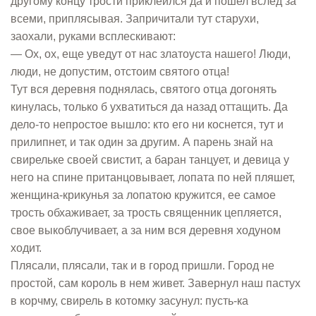
другому концу трости приклеился да и пошел вслед за
всеми, приплясывая. Запричитали тут старухи,
заохали, руками всплескивают:
— Ох, ох, еще уведут от нас златоуста нашего! Люди,
люди, не допустим, отстоим святого отца!
Тут вся деревня поднялась, святого отца догонять
кинулась, только б ухватиться да назад оттащить. Да
дело-то непростое вышло: кто его ни коснется, тут и
прилипнет, и так один за другим. А парень знай на
свирельке своей свистит, а баран танцует, и девица у
него на спине пританцовывает, лопата по ней пляшет,
женщина-крикунья за лопатою кружится, ее самое
трость обхаживает, за трость священник цепляется,
свое выкоблучивает, а за ним вся деревня ходуном
ходит.
Плясали, плясали, так и в город пришли. Город не
простой, сам король в нем живет. Завернул наш пастух
в корчму, свирель в котомку засунул: пусть-ка