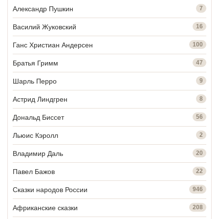
Александр Пушкин
7
Василий Жуковский
16
Ганс Христиан Андерсен
100
Братья Гримм
47
Шарль Перро
9
Астрид Линдгрен
8
Дональд Биссет
56
Льюис Кэролл
2
Владимир Даль
20
Павел Бажов
22
Сказки народов России
946
Африканские сказки
208