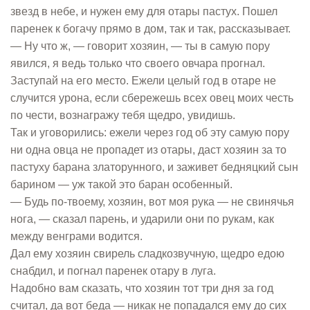
звезд в небе, и нужен ему для отары пастух. Пошел
паренек к богачу прямо в дом, так и так, рассказывает.
— Ну что ж, — говорит хозяин, — ты в самую пору
явился, я ведь только что своего овчара прогнал.
Заступай на его место. Ежели целый год в отаре не
случится урона, если сбережешь всех овец моих честь
по чести, вознагражу тебя щедро, увидишь.
Так и уговорились: ежели через год об эту самую пору
ни одна овца не пропадет из отары, даст хозяин за то
пастуху барана златорунного, и заживет бедняцкий сын
барином — уж такой это баран особенный.
— Будь по-твоему, хозяин, вот моя рука — не свинячья
нога, — сказал парень, и ударили они по рукам, как
между венграми водится.
Дал ему хозяин свирель сладкозвучную, щедро едою
снабдил, и погнал паренек отару в луга.
Надобно вам сказать, что хозяин тот три дня за год
считал, да вот беда — никак не попадался ему до сих