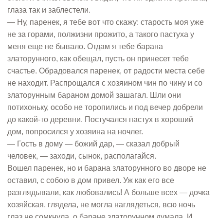
глаза так и заблестели.
— Ну, паренек, я тебе вот что скажу: старость моя уже
не за горами, полжизни прожито, а такого пастуха у
меня еще не бывало. Отдам я тебе барана
златорунного, как обещал, пусть он принесет тебе
счастье. Обрадовался паренек, от радости места себе
не находит. Распрощался с хозяином чин по чину и со
златорунным бараном домой зашагал. Шли они
потихоньку, особо не торопились и под вечер добрели
до какой-то деревни. Постучался пастух в хороший
дом, попросился у хозяина на ночлег.
— Гость в дому — божий дар, — сказал добрый
человек, — заходи, сынок, располагайся.
Вошел паренек, но и барана златорунного во дворе не
оставил, с собою в дом привел. Уж как его все
разглядывали, как любовались! А больше всех — дочка
хозяйская, глядела, не могла наглядеться, всю ночь
глаз не сомкнула, о баране златорунном думала. И