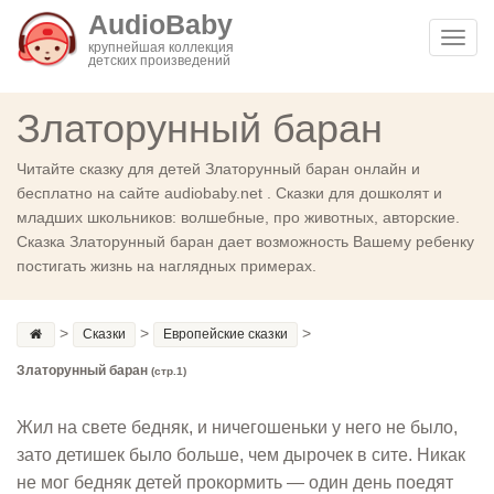
AudioBaby
Toggl
крупнейшая коллекция
детских произведений
navig
Златорунный баран
Читайте сказку для детей Златорунный баран онлайн и
бесплатно на сайте audiobaby.net . Сказки для дошколят и
младших школьников: волшебные, про животных, авторские.
Сказка Златорунный баран дает возможность Вашему ребенку
постигать жизнь на наглядных примерах.
>
>
>
Сказки
Европейские сказки
Златорунный баран
(стр.1)
Жил на свете бедняк, и ничегошеньки у него не было,
зато детишек было больше, чем дырочек в сите. Никак
не мог бедняк детей прокормить — один день поедят