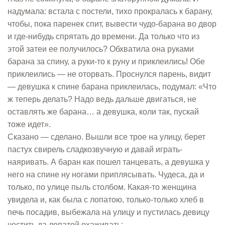
надумала: встала с постели, тихо прокралась к барану,
чтобы, пока паренек спит, вывести чудо-барана во двор
и где-нибудь спрятать до времени. Да только что из
этой затеи ее получилось? Обхватила она руками
барана за спину, а руки-то к руну и приклеились! Обе
приклеились — не оторвать. Проснулся парень, видит
— девушка к спине барана приклеилась, подумал: «Что
ж теперь делать? Надо ведь дальше двигаться, не
оставлять же барана… а девушка, коли так, пускай
тоже идет».
Сказано — сделано. Вышли все трое на улицу, берет
пастух свирель сладкозвучную и давай играть-
наяривать. А баран как пошел танцевать, а девушка у
него на спине ну ногами приплясывать. Чудеса, да и
только, по улице пыль столбом. Какая-то женщина
увидела и, как была с лопатою, только-только хлеб в
печь посадив, выбежала на улицу и пустилась девицу
честить да лопатой охаживать: