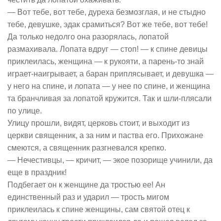
— Вот тебе, вот тебе, дуреха безмозглая, и не стыдно
тебе, девушке, эдак срамиться? Вот же тебе, вот тебе!
Да только недолго она разорялась, лопатой
размахивала. Лопата вдруг — стоп! — к спине девицы
приклеилась, женщина — к рукояти, а парень-то знай
играет-наигрывает, а баран приплясывает, и девушка —
у него на спине, и лопата — у нее по спине, и женщина
та бранчливая за лопатой кружится. Так и шли-плясали
по улице.
Улицу прошли, видят, церковь стоит, и выходит из
церкви священник, а за ним и паства его. Прихожане
смеются, а священник разгневался крепко.
— Нечестивцы, — кричит, — экое позорище учинили, да
еще в праздник!
Подбегает он к женщине да тростью ее! Ан
единственный раз и ударил — трость мигом
приклеилась к спине женщины, сам святой отец к