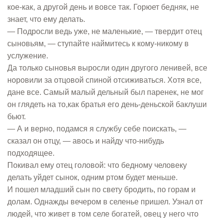
кое-как, а другой день и вовсе так. Горюет бедняк, не
знает, что ему делать.
— Подросли ведь уже, не маленькие, — твердит отец
сыновьям, — ступайте наймитесь к кому-никому в
услужение.
Да только сыновья выросли один другого ленивей, все
норовили за отцовой спиной отсиживаться. Хотя все,
дане все. Самый малый дельный был паренек, не мог
он глядеть на то,как братья его день-деньской баклуши
бьют.
— А и верно, подамся я службу себе поискать, —
сказал он отцу, — авось и найду что-нибудь
подходящее.
Покивал ему отец головой: что бедному человеку
делать уйдет сынок, одним ртом будет меньше.
И пошел младший сын по свету бродить, по горам и
долам. Однажды вечером в селенье пришел. Узнал от
людей, что живет в том селе богатей, овец у него что