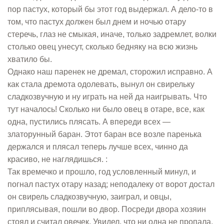
пор пастух, который бы этот год выдержал. А дело-то в
том, что пастух должен был днем и ночью отару
стеречь, глаз не смыкая, иначе, только задремлет, волки
столько овец унесут, сколько бедняку на всю жизнь
хватило бы.
Однако наш паренек не дремал, сторожил исправно. А
как стала дремота одолевать, вынул он свирельку
сладкозвучную и ну играть на ней да наигрывать. Что
тут началось! Сколько ни было овец в отаре, все, как
одна, пустились плясать. А впереди всех —
златорунный баран. Этот баран все возле паренька
держался и плясал теперь лучше всех, чинно да
красиво, не наглядишься. :
Так времечко и прошло, год условленный минул, и
погнал пастух отару назад; неподалеку от ворот достал
он свирель сладкозвучную, заиграл, и овцы,
приплясывая, пошли во двор. Посреди двора хозяин
стоял и считал овечек. Увидел, что ни одна не пропала,