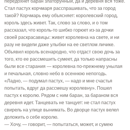
передохнет баран златорунный, да и деревня вся тоже.
Стал пастух корчмаря расспрашивать, что за город
такой? Корчмарь ему объясняет: королевский город,
король здесь живет. Так, слово за слово, и о том
рассказал, что король-то шибко горюет из-за дочки
своей раскрасавицы: живет королевна на свете, и ни
разу не видели даже улыбки на ее светлом личике.
Объявил король всенародно, что отдаст свою дочь за
того, кто ее рассмешить сумеет, да только напрасны
были все старания — королевна по-прежнему унылая
и печальная, словно небо в осеннюю непогодь.
«Ладно, — подумал пастух, — надо и мне счастья
попытать, вдруг да рассмешу королевну». Пошел
пастух к королю. Рядом с ним баран, за бараном вся
деревня идет. Танцевать не танцует: не стал пастух
свирель на улице вынимать. Во дворце пастух велел
доложить о себе королю.
— Хочу, — говорит, — попытаться, может, и сумею