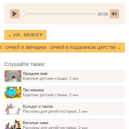
Seek
Current
00:00
time
Play
Toggle
Mute
← 105 - МЕЛЕАГР
7 - ОРФЕЙ И ЭВРИДИКА - ОРФЕЙ В ПОДЗЕМНОМ ЦАРСТВЕ →
Слушайте также:
Праздник мам
Короткие детские стишки, 1
мин
Про машину
Короткие детские стишки, 2
мин
Бульдог и таксик
Рассказы для детей постарше, 1
мин
Веселые чижи
Рассказы для детей постарше, 2
мин