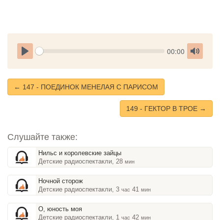
Seek
Current
00:00
time
Play
Toggle
Mute
← 147 - ПОЕДИНОК МЕНЕЛАЯ С ПАРИСОМ
149 - ГЕКТОР В ТРОЕ →
Слушайте также:
Нильс и королевские зайцы
Детские радиоспектакли, 28
мин
Ночной сторож
Детские радиоспектакли, 3
41
час
мин
О, юность моя
Детские радиоспектакли, 1
42
час
мин