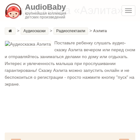
AudioBaby
Аудиосказка «Аэлита»
Toggl
крупнейшая коллекция
детских произведений
navig
>
>
>
Аудиосказки
Радиоспектакли
Аэлита
Поставьте ребенку слушать аудио-
сказку Аэлита вечером или перед сном
и отправляйтесь заниматься делами по дому или отдыхать.
Интерес и увлеченность малыша при прослушивании
гарантированы! Сказку Аэлита можно запустить онлайн и не
беспокоиться о регистрации - просто нажмите кнопку "пуск" на
экране.