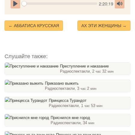
Seek
Current
2:20:19
time
Play
Toggle
Mute
← АББАТИСА КРУССКАЯ
АХ ЭТИ ЖЕНЩИНЫ →
Слушайте также:
Преступление и наказание
Радиоспектакли, 2
32
час
мин
Приказано выжить
Радиоспектакли, 3
2
час
мин
Принцесса Турандот
Радиоспектакли, 1
53
час
мин
Приснился мне город
Радиоспектакли, 34
мин
Процесс из-за тени осла