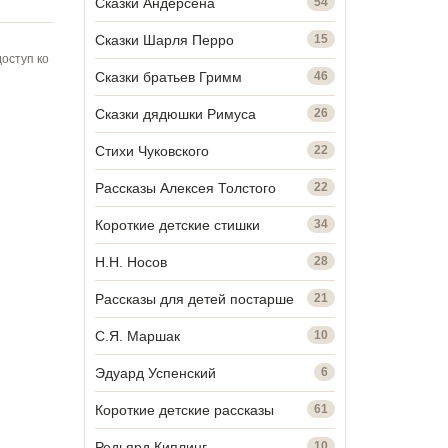
Сказки Андерсена
54
Сказки Шарля Перро
15
оступ ко
Сказки братьев Гримм
46
Сказки дядюшки Римуса
26
Стихи Чуковского
22
Рассказы Алексея Толстого
22
Короткие детские стишки
34
Н.Н. Носов
28
Рассказы для детей постарше
21
С.Я. Маршак
10
Эдуард Успенский
6
Короткие детские рассказы
61
Редьярд Киплинг
10