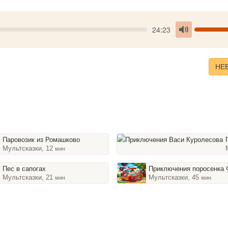
Seek
V
Current
24:23
time
Toggle
Mute
НЕ
Паровозик из Ромашково
При
Мультсказки, 12
мин
Пес в сапогах
Приключения поросенка Фу
Мультсказки, 21
Мультсказки, 45
мин
мин