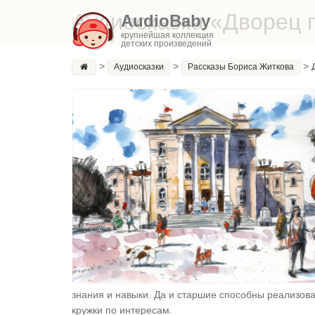
Аудиосказка «Дворец 
AudioBaby
крупнейшая коллекция
детских произведений
>
>
>
Аудиосказки
Рассказы Бориса Житкова
знания и навыки. Да и старшие способны реализова
кружки по интересам.