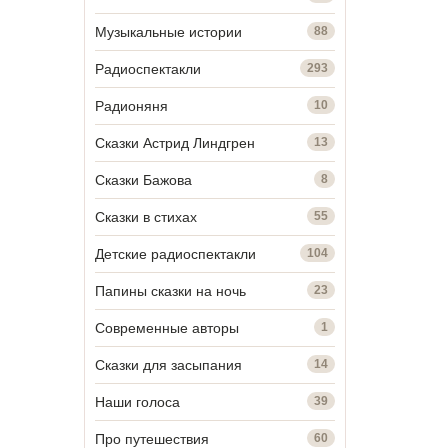
Музыкальные истории
88
Радиоспектакли
293
Радионяня
10
Сказки Астрид Линдгрен
13
Сказки Бажова
8
Сказки в стихах
55
Детские радиоспектакли
104
Папины сказки на ночь
23
Современные авторы
1
Сказки для засыпания
14
Наши голоса
39
Про путешествия
60