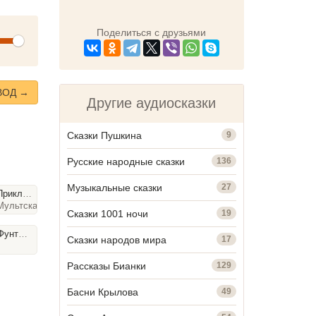
Поделиться с друзьями
olume
ВОД →
Другие аудиосказки
Сказки Пушкина
9
Русские народные сказки
136
Музыкальные сказки
27
ключения Васи Куролесова
Мультсказки, 29
мин
Сказки 1001 ночи
19
нтика
Сказки народов мира
17
Рассказы Бианки
129
Басни Крылова
49