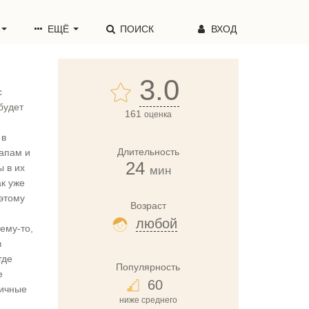
ЕЩЁ
ПОИСК
ВХОД
3.0
с
будет
161
оценка
 в
Длительность
папам и
24
ы в их
мин
ак уже
этому
Возраст
любой
ему-то,
в
где
Популярность
е
60
личные
ниже среднего