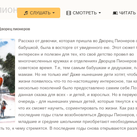
пионеров»
СЛУШАТЬ
СМОТРЕТЬ
ЧИТАТЬ
Дворец пионеров
Рассказ от девочки, которая пришла во Дворец Пионеров 
бабушкой, была в восторге от увиденного ею. Этот сюжет 
интересен и полезен для тех, кто своё детство провел во
многочисленных кружках и отделениях Дворцов Пионеров
советское время. Т.е, тем самым бабушкам и дедушкам, 
мамам. Но не только им! Даже нынешние дети хотят, чтоб
жизни появилось что-то по-настоящему интересное, так к
несколько поколений было предоставлено самим себе.По
данная сказка для всех - и детей, и взрослых. Но в первую
очередь - для нынешних умных детей, которые тянутся к ч
что их сможет научить, сориентировать по жизни. Как раз 
последние годы стали возобновляться Дворцы Пионеров, 
младшие и средние школьники приобретают необходимы
ть то, к чему стремятся. В последние годы снова открываются раз