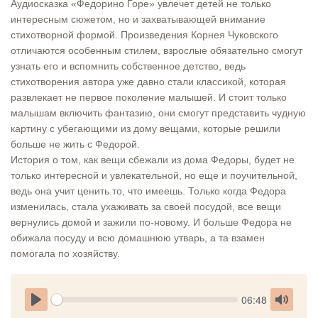
Аудиосказка «Федорино Горе» увлечет детей не только
интересным сюжетом, но и захватывающей внимание
стихотворной формой. Произведения Корнея Чуковского
отличаются особенным стилем, взрослые обязательно смогут
узнать его и вспомнить собственное детство, ведь
стихотворения автора уже давно стали классикой, которая
развлекает не первое поколение малышей. И стоит только
малышам включить фантазию, они смогут представить чудную
картину с убегающими из дому вещами, которые решили
больше не жить с Федорой.
История о том, как вещи сбежали из дома Федоры, будет не
только интересной и увлекательной, но еще и поучительной,
ведь она учит ценить то, что имеешь. Только когда Федора
изменилась, стала ухаживать за своей посудой, все вещи
вернулись домой и зажили по-новому. И больше Федора не
обижала посуду и всю домашнюю утварь, а та взамен
помогала по хозяйству.
Seek
Current
06:48
time
Play
Toggle