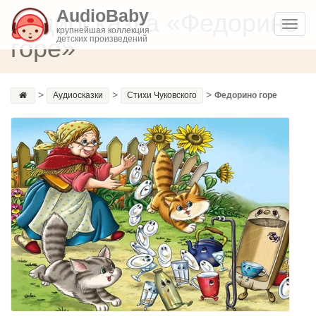
AudioBaby
Аудиосказка «Федорино
Toggl
крупнейшая коллекция
горе»
детских произведений
navig
>
>
>
Аудиосказки
Стихи Чуковского
Федорино горе