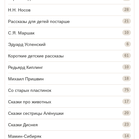
Н.Н. Носов
28
Рассказы для детей постарше
21
С.Я. Маршак
10
Эдуард Успенский
6
Короткие детские рассказы
61
Редьярд Киплинг
10
Михаил Пришвин
18
Со старых пластинок
75
Сказки про животных
17
Сказки сестрицы Алёнушки
20
Сказки Диснея
23
Мамин-Сибиряк
14