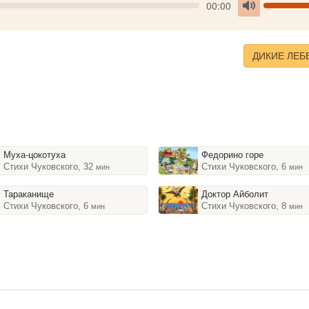
Seek
V
Current
00:00
time
Toggle
Mute
ДИКИЕ ЛЕБ
Муха-цокотуха
Федорино горе
Стихи Чуковского, 32
Стихи Чуковского, 6
мин
мин
Тараканище
Доктор Айболит
Стихи Чуковского, 6
Стихи Чуковского, 8
мин
мин