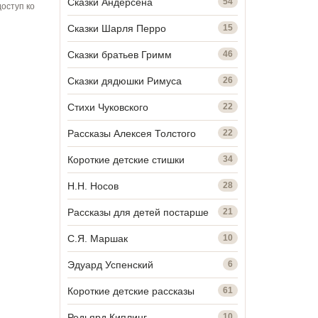
Сказки Андерсена
54
оступ ко
Сказки Шарля Перро
15
Сказки братьев Гримм
46
Сказки дядюшки Римуса
26
Стихи Чуковского
22
Рассказы Алексея Толстого
22
Короткие детские стишки
34
Н.Н. Носов
28
Рассказы для детей постарше
21
С.Я. Маршак
10
Эдуард Успенский
6
Короткие детские рассказы
61
Редьярд Киплинг
10