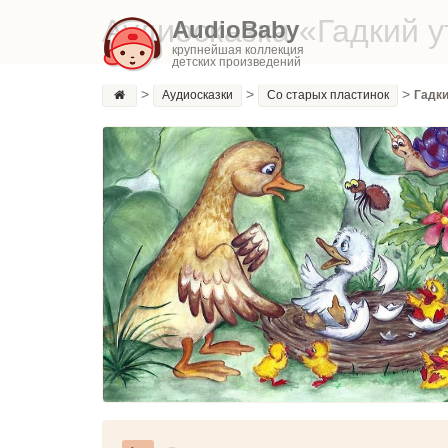
Аудиосказка «Гадкий у
AudioBaby
крупнейшая коллекция
детских произведений
>
>
>
Аудиосказки
Со старых пластинок
Гадки