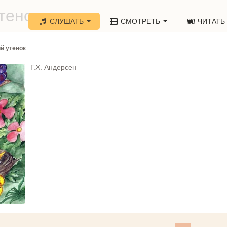
тенок»
СЛУШАТЬ
СМОТРЕТЬ
ЧИТАТЬ
й утенок
Г.Х. Андерсен