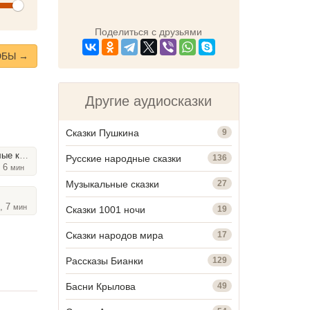
olume
Поделиться с друзьями
ЮБЫ →
Другие аудиосказки
Сказки Пушкина
9
опытца
Русские народные сказки
136
, 6
мин
Музыкальные сказки
27
, 7
мин
Сказки 1001 ночи
19
Сказки народов мира
17
Рассказы Бианки
129
Басни Крылова
49