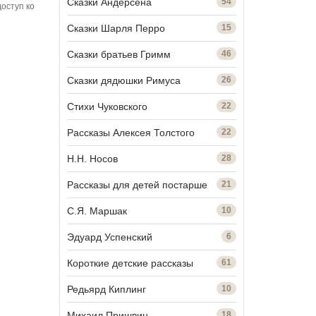
Сказки Андерсена
54
оступ ко
Сказки Шарля Перро
15
Сказки братьев Гримм
46
Сказки дядюшки Римуса
26
Стихи Чуковского
22
Рассказы Алексея Толстого
22
Н.Н. Носов
28
Рассказы для детей постарше
21
С.Я. Маршак
10
Эдуард Успенский
6
Короткие детские рассказы
61
Редьярд Киплинг
10
Михаил Пришвин
18