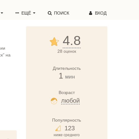
ЕЩЁ
ПОИСК
ВХОД
4.8
нии
28
оценок
к" на
Длительность
1
мин
Возраст
любой
Популярность
123
ниже среднего