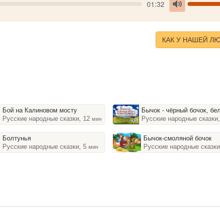
Seek
V
Current
01:32
time
Toggle
Mute
КАК У НАШЕЙ Л
Бой на Калиновом мосту
Бычок - чёрный бочок, белые к
Русские народные сказки, 12
Русские народные сказки
мин
Болтунья
Бычок-смоляной бочок
Русские народные сказки, 5
Русские народные сказки
мин