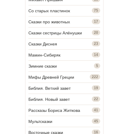
Со старых пластинок
75
Сказки про животных
17
Сказки сестрицы Алёнушки
20
Сказки Диснея
23
Мамин-Сибиряк
14
Зимние сказки
5
Мифы Древней Греции
222
Библия. Ветхий завет
19
Библия. Новый завет
22
Рассказы Бориса Житкова
41
Мультсказки
45
Восточные сказки
16